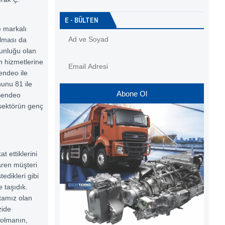
E - BÜLTEN
e markalı
ılması da
ğunluğu olan
n hizmetlerine
endeo ile
nunu 81 ile
Abone Ol
 Sendeo
n sektörün genç
t ettiklerini
aren müşteri
edikleri gibi
 taşıdık.
ktamız olan
zide
 olmanın,