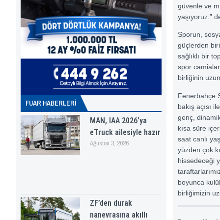
güvenle ve mu
yaşıyoruz.” d
Sporun, sosya
güçlerden bir
sağlıklı bir 
spor camialar
birliğinin uzu
Fenerbahçe Sp
FUAR HABERLERI
bakış açısı i
genç, dinamik
MAN, IAA 2026’ya
kısa süre iç
eTruck ailesiyle hazır
saat canlı ya
Ağustos 3, 2026
yüzden çok kı
hissedeceği y
taraftarlarım
boyunca kulü
birliğimizin 
ZF’den durak
nanevrasına akıllı