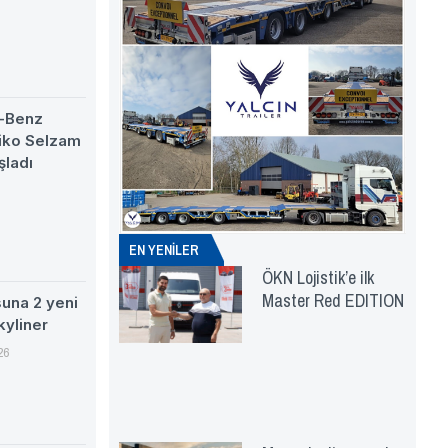
-Benz
eiko Selzam
şladı
EN YENİLER
ÖKN Lojistik’e ilk
Master Red EDITION
suna 2 yeni
kyliner
26