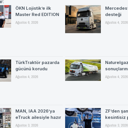
ar:
ÖKN Lojistik’e ilk
Mercedes’
Master Red EDITION
desteği
Ağustos 6, 2026
Ağustos 4, 2026
TürkTraktör pazarda
Naturelgaz 
gücünü korudu
sonuçlarını
Ağustos 4, 2026
Ağustos 4, 2026
MAN, IAA 2026’ya
ZF’den şa
eTruck ailesiyle hazır
kesintisiz
Ağustos 3, 2026
Ağustos 3, 2026