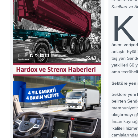
Kızılhan ve Se
K
önem veriyor
anlaştı. Eylül
taşıyan Sende
yetkilileri 60
ama tecrübeli 
Sektöre yen
Sektöre yeni b
belirten Send
memnuniyetinde
ulaştırmayı g
İnsan kaynağı
‘kaliteli hiz
camialarında