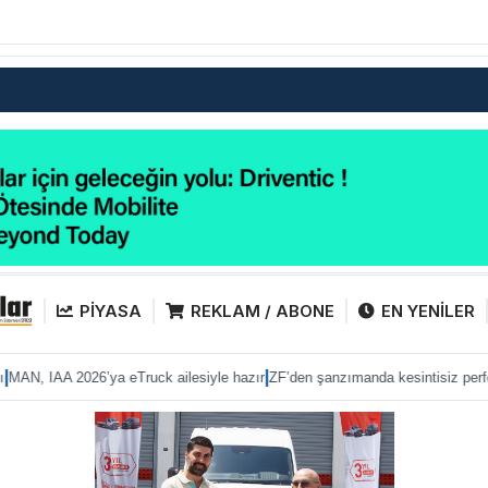
PİYASA
REKLAM / ABONE
EN YENİLER
|
|
6’ya eTruck ailesiyle hazır
ZF’den şanzımanda kesintisiz performans
Anadol