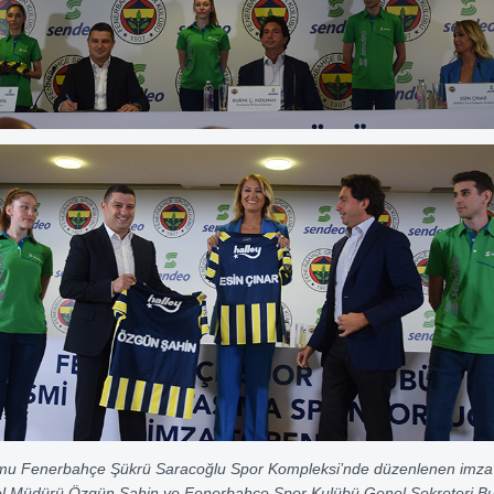
mu Fenerbahçe Şükrü Saracoğlu Spor Kompleksi’nde düzenlenen imza 
 Müdürü Özgün Şahin ve Fenerbahçe Spor Kulübü Genel Sekreteri Bu