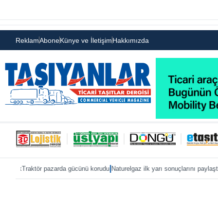
Reklam
Abone
Künye ve İletişim
Hakkımızda
|
|
ör pazarda gücünü korudu
Naturelgaz ilk yarı sonuçlarını paylaştı
MAN, IAA 202