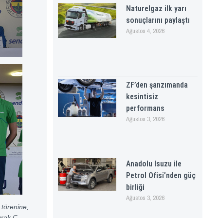
Naturelgaz ilk yarı
sonuçlarını paylaştı
Ağustos 4, 2026
ZF’den şanzımanda
kesintisiz
performans
Ağustos 3, 2026
Anadolu Isuzu ile
Petrol Ofisi’nden güç
birliği
Ağustos 3, 2026
törenine,
rak Ç.