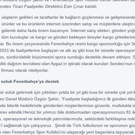
ndeo Ticari Faaliyetler Direktörü Esin Çınar katıldı.
ulüplerin gelirleri ve taraftarlar ile bağların güçlenmesi ve gelişmesind
ürünler ve bu ürünlerin internet üzerinden satışı ve müşterilere ulaştır
giderek daha fazla önem kazanıyor. İnternet satış siteleri, gönderi yo
tüm kuruluşlar ve kargo ve gönderi bekleyen bireyler kargo şirketlerini
lar. Bu önem çerçevesinde Fenerbahçe resmi kargo sponsorluğu için S
 2021’de faaliyetlerine başlayan ve altı ay gibi kısa bir sürede operasyo
o, sürdürülebilir büyümesini spora sunduğu destekle devam ettiriyor.
 yıllık dağıtım tecrübesi olan Aygaz’ın iştiraki olarak kurulan Sendeo’nu
firması olarak niteliyorlar.
i soluk Fenerbahçe’ye destek
ir soluk getirmek için çıktıkları yolda bir yıl gibi kısa bir sürede çok yol ka
eo Genel Müdürü Özgün Şahin, “Faaliyete başladığımız ilk günden itib
 liderlik hedefimizle gönderileri müşterilerimize güvenle, mutlulukla ist
örev edindik.Henüz bir yılımızı bile doldurmadan operasyonumuzu 81 ile
, operasyonel ve teknolojik yatırımlarımızla, sektördeki farklılaşma no
met’i sağlamak için çalışıyoruz. Şimdi de Türk futbolunun ve sporunun gü
n olan Fenerbahçe Spor Kulübü’nü ulaşacağı yeni başarılara taşıyacak