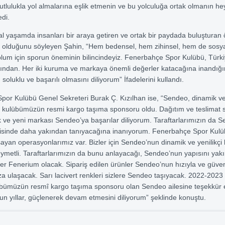
tlulukla yol almalarına eşlik etmenin ve bu yolculuğa ortak olmanın he
edi.
l yaşamda insanları bir araya getiren ve ortak bir paydada buluşturan
i olduğunu söyleyen Şahin, “Hem bedensel, hem zihinsel, hem de sosya
toplum için sporun öneminin bilincindeyiz. Fenerbahçe Spor Kulübü, Türk
ından. Her iki kuruma ve markaya önemli değerler katacağına inandığı
n soluklu ve başarılı olmasını diliyorum” İfadelerini kullandı.
or Kulübü Genel Sekreteri Burak Ç. Kızılhan ise, “Sendeo, dinamik ve 
le kulübümüzün resmi kargo taşıma sponsoru oldu. Dağıtım ve teslimat
 ve yeni markası Sendeo’ya başarılar diliyorum. Taraftarlarımızın da 
erisinde daha yakından tanıyacağına inanıyorum. Fenerbahçe Spor Kulü
şayan operasyonlarımız var. Bizler için Sendeo’nun dinamik ve yenilikçi 
ymetli. Taraftarlarımızın da bunu anlayacağı, Sendeo’nun yapısını yak
er Fenerium olacak. Sipariş edilen ürünler Sendeo’nun hızıyla ve güve
ıza ulaşacak. Sarı lacivert renkleri sizlere Sendeo taşıyacak. 2022-202
bümüzün resmî kargo taşıma sponsoru olan Sendeo ailesine teşekkür ed
uzun yıllar, güçlenerek devam etmesini diliyorum” şeklinde konuştu.