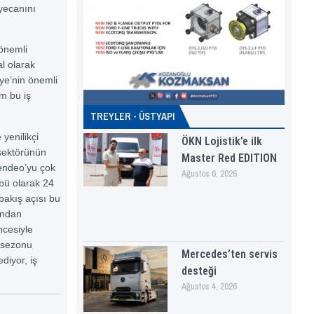
yecanını
 önemli
l olarak
iye’nin önemli
m bu iş
TREYLER - ÜSTYAPI
yenilikçi
ÖKN Lojistik’e ilk
 sektörünün
Master Red EDITION
Sendeo’yu çok
Ağustos 6, 2026
bü olarak 24
bakış açısı bu
ından
ncesiyle
3 sezonu
Mercedes’ten servis
iyor, iş
desteği
Ağustos 4, 2026