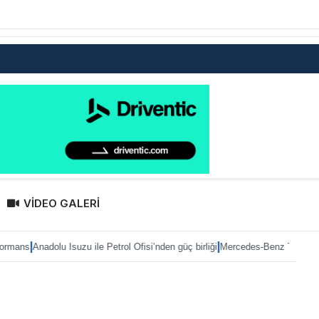
VİDEO GALERİ
|
u Isuzu ile Petrol Ofisi’nden güç birliği
Mercedes-Benz Türk’te Heiko Selzam