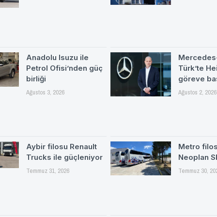
Anadolu Isuzu ile
Mercedes
Petrol Ofisi’nden güç
Türk’te H
birliği
göreve ba
Ağustos 3, 2026
Ağustos 2, 2026
Aybir filosu Renault
Metro filo
Trucks ile güçleniyor
Neoplan S
Temmuz 31, 2026
Temmuz 30, 20