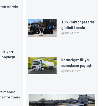
ten servis
TürkTraktör pazarda
gücünü korudu
Ağustos 4, 2026
ilk yarı
 paylaştı
Naturelgaz ilk yarı
sonuçlarını paylaştı
Ağustos 4, 2026
nzımanda
 performans