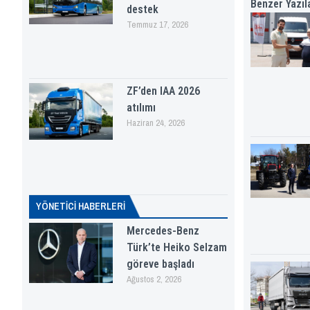
Benzer Yazıl
destek
Temmuz 17, 2026
ZF’den IAA 2026
atılımı
Haziran 24, 2026
YÖNETICI HABERLERI
Mercedes-Benz
Türk’te Heiko Selzam
göreve başladı
Ağustos 2, 2026