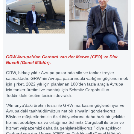
GRW Avrupa’dan Gerhard van der Merwe (CEO) ve Dirk
Nuxoll (Genel Müdür).
GRW, birkaç yıldır Avrupa pazarında silo ve tanker treyler
satmaktadır. GRW’nin Avrupa pazarındaki varlığını güçlendirmek
için şirket, 2022 yılı için planlanan 100’den fazla araçla Avrupa
için tanker üretimi ve montajı için Schmitz Cargobull’un
Toddin’deki üretim tesisini devraldı.
“Almanya’daki üretim tesisi ile GRW markasını güçlendiriyor ve
Avrupa’daki taahhüdümüzün net bir sinyalini gönderiyoruz.
Böylece müşterilerimizin özel ihtiyaçlarına daha hızlı bir şekilde
hizmet edebiliyoruz ve ortağımız Schmitz Cargobull ile ürün ve
hizmet yelpazemizi daha da genişletebiliyoruz,” diye açıklıyor
Gerhard van der Merwe (CEO) ve Dirk Nuxoll (Genel Müdür)