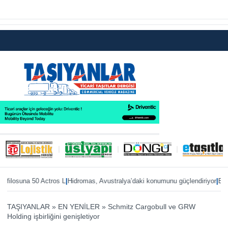
|
|
filosuna 50 Actros L
Hidromas, Avustralya’daki konumunu güçlendiriyor
Enver 
TAŞIYANLAR
»
EN YENİLER
»
Schmitz Cargobull ve GRW
Holding işbirliğini genişletiyor