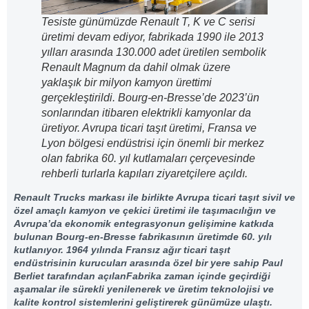
Tesiste günümüzde Renault T, K ve C serisi
üretimi devam ediyor, fabrikada 1990 ile 2013
yılları arasında 130.000 adet üretilen sembolik
Renault Magnum da dahil olmak üzere
yaklaşık bir milyon kamyon ürettimi
gerçekleştirildi. Bourg-en-Bresse’de 2023’ün
sonlarından itibaren elektrikli kamyonlar da
üretiyor. Avrupa ticari taşıt üretimi, Fransa ve
Lyon bölgesi endüstrisi için önemli bir merkez
olan fabrika 60. yıl kutlamaları çerçevesinde
rehberli turlarla kapıları ziyaretçilere açıldı.
Renault Trucks markası ile birlikte Avrupa ticari taşıt sivil ve
özel amaçlı kamyon ve çekici üretimi ile taşımacılığın ve
Avrupa’da ekonomik entegrasyonun gelişimine katkıda
bulunan Bourg-en-Bresse fabrikasının üretimde 60. yılı
kutlanıyor. 1964 yılında Fransız ağır ticari taşıt
endüstrisinin kurucuları arasında özel bir yere sahip Paul
Berliet tarafından açılanFabrika zaman içinde geçirdiği
aşamalar ile sürekli yenilenerek ve üretim teknolojisi ve
kalite kontrol sistemlerini geliştirerek günümüze ulaştı.