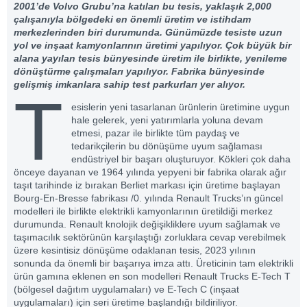
2001’de Volvo Grubu’na katılan bu tesis, yaklaşık 2,000
çalışanıyla bölgedeki en önemli üretim ve istihdam
merkezlerinden biri durumunda. Günümüzde tesiste uzun
yol ve inşaat kamyonlarının üretimi yapılıyor. Çok büyük bir
alana yayılan tesis bünyesinde üretim ile birlikte, yenileme
dönüştürme çalışmaları yapılıyor. Fabrika bünyesinde
gelişmiş imkanlara sahip test parkurları yer alıyor.
T
esislerin yeni tasarlanan ürünlerin üretimine uygun
hale gelerek, yeni yatırımlarla yoluna devam
etmesi, pazar ile birlikte tüm paydaş ve
tedarikçilerin bu dönüşüme uyum sağlaması
endüstriyel bir başarı oluşturuyor. Kökleri çok daha
önceye dayanan ve 1964 yılında yepyeni bir fabrika olarak ağır
taşıt tarihinde iz bırakan Berliet markası için üretime başlayan
Bourg-En-Bresse fabrikası /0. yılında Renault Trucks’ın güncel
modelleri ile birlikte elektrikli kamyonlarının üretildiği merkez
durumunda. Renault knolojik değişikliklere uyum sağlamak ve
taşımacılık sektörünün karşılaştığı zorluklara cevap verebilmek
üzere kesintisiz dönüşüme odaklanan tesis, 2023 yılının
sonunda da önemli bir başarıya imza attı. Üreticinin tam elektrikli
ürün gamına eklenen en son modelleri Renault Trucks E-Tech T
(bölgesel dağıtım uygulamaları) ve E-Tech C (inşaat
uygulamaları) için seri üretime başlandığı bildiriliyor.