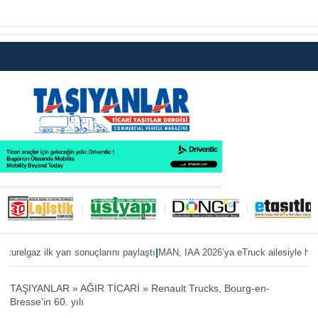
|
|
gaz ilk yarı sonuçlarını paylaştı
MAN, IAA 2026’ya eTruck ailesiyle hazır
ZF’
TAŞIYANLAR
»
AĞIR TİCARİ
»
Renault Trucks, Bourg-en-
Bresse’in 60. yılı