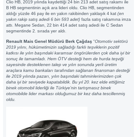
Clio HB, 2019 yılında kaydettiği 24 bin 213 adet satış rakamı ile
B HB segmentinin açık ara lideri oldu. Clio HB, segmentinden
aldığı yüzde 46 pay ile en yakın rakibinden yaklaşık 4 kat
(en
yakın rakip satış adedi 6 bin 593 adet)
fazla satış rakamına imza
attı. Megane Sedan, 22 bin 414 adet satış adedi ile C Sedan
segmentinde 2. sırada yer aldı.
Renault Mais Genel Müdürü Berk Çağdaş
“
Otomotiv sektörü
2019 yılını, hükümetimizin sağladığı farklı teşviklerin pozitif
katkısı ile yılın başındaki karamsar öngörülerden çok daha iyi bir
sonuç ile tamamladı. Hem ÖTV desteği hem de hurda teşviği
sayesinde desteklenen talep ve yılın sonunda yerli üretim
araçlara kamu bankaları tarafından sağlanan finansman desteği
ile 2019 yılında pazarı, yılın başındaki tahminlerimizden çok
daha iyi bir seviyede kapatabildik. Bu yıl 20. kez elde ettiğimiz
binek otomobil liderliği ile Türkiye’nin tartışmasız binek
otomobilde lider markası olduğumuz bir kez daha tescillenmiş
oldu.