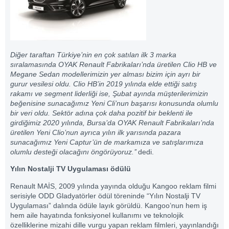
Diğer taraftan Türkiye’nin en çok satılan ilk 3 marka
sıralamasında OYAK Renault Fabrikaları’nda üretilen Clio HB ve
Megane Sedan modellerimizin yer alması bizim için ayrı bir
gurur vesilesi oldu. Clio HB’in 2019 yılında elde ettiği satış
rakamı ve segment liderliği ise, Şubat ayında müşterilerimizin
beğenisine sunacağımız Yeni Cli’nun başarısı konusunda olumlu
bir veri oldu. Sektör adına çok daha pozitif bir beklenti ile
girdiğimiz 2020 yılında, Bursa’da OYAK Renault Fabrikaları’nda
üretilen Yeni Clio’nun ayrıca yılın ilk yarısında pazara
sunacağımız Yeni Captur’ün de markamıza ve satışlarımıza
olumlu desteği olacağını öngörüyoruz.’’
dedi.
Yılın Nostalji TV Uygulaması ödülü
Renault MAİS, 2009 yılında yayında olduğu Kangoo reklam filmi
serisiyle ODD Gladyatörler ödül töreninde “Yılın Nostalji TV
Uygulaması” dalında ödüle layık görüldü. Kangoo’nun hem iş
hem aile hayatında fonksiyonel kullanımı ve teknolojik
özelliklerine mizahi dille vurgu yapan reklam filmleri, yayınlandığı