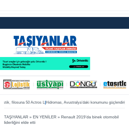
|
|
ik, filosuna 50 Actros L
Hidromas, Avustralya’daki konumunu güçlendiriyor
Env
TAŞIYANLAR
»
EN YENİLER
»
Renault 2019’da binek otomobil
liderliğini elde etti