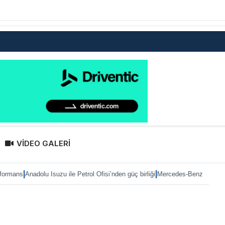
VİDEO GALERİ
|
olu Isuzu ile Petrol Ofisi’nden güç birliği
Mercedes-Benz Türk’te Heiko Selza