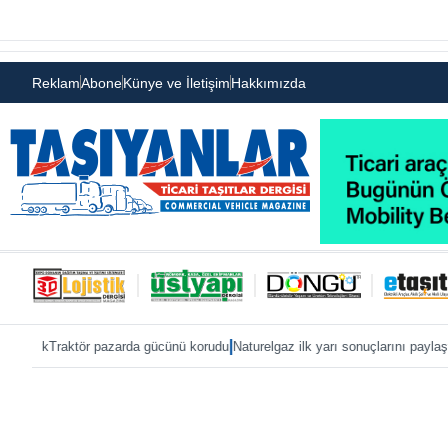
Reklam
Abone
Künye ve İletişim
Hakkımızda
|
|
tör pazarda gücünü korudu
Naturelgaz ilk yarı sonuçlarını paylaştı
MAN, IAA 2