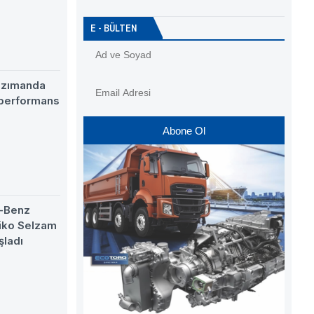
E - BÜLTEN
nzımanda
 performans
Abone Ol
-Benz
eiko Selzam
şladı