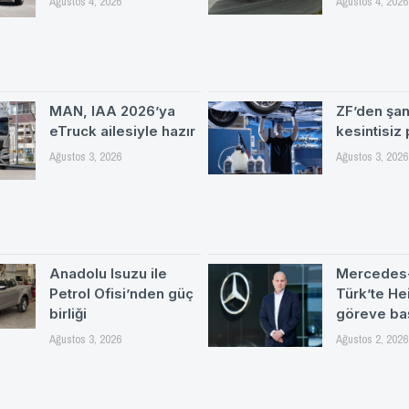
Ağustos 4, 2026
Ağustos 4, 2026
MAN, IAA 2026’ya
ZF’den şa
eTruck ailesiyle hazır
kesintisiz
Ağustos 3, 2026
Ağustos 3, 2026
Anadolu Isuzu ile
Mercedes
Petrol Ofisi’nden güç
Türk’te H
birliği
göreve ba
Ağustos 3, 2026
Ağustos 2, 2026