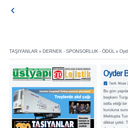
TAŞIYANLAR
»
DERNEK - SPONSORLUK - ÖDÜL
»
Oyde
Oyder B
Tarih:
Nisan 
Bu gün yapıl
başkanı Turga
istifa ettiği 
kuruluna sunu
Mektupta Turga
dikkat çekti. 