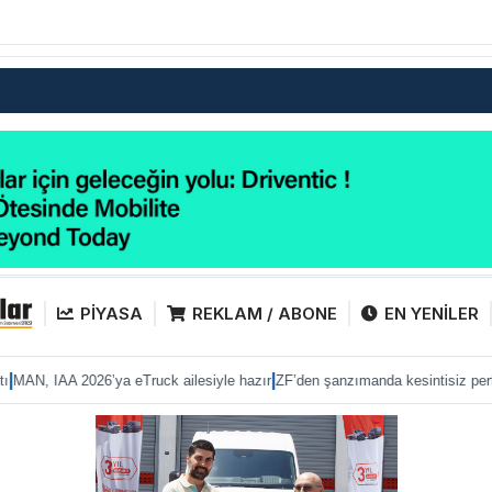
PİYASA
REKLAM / ABONE
EN YENİLER
|
|
026’ya eTruck ailesiyle hazır
ZF’den şanzımanda kesintisiz performans
Anad