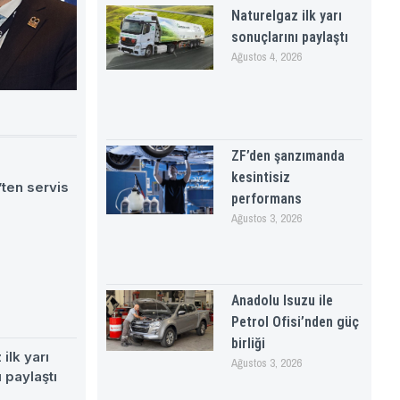
Naturelgaz ilk yarı
sonuçlarını paylaştı
Ağustos 4, 2026
ZF’den şanzımanda
kesintisiz
ten servis
performans
Ağustos 3, 2026
Anadolu Isuzu ile
Petrol Ofisi’nden güç
birliği
ilk yarı
Ağustos 3, 2026
 paylaştı