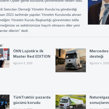
zlerin Oyder genel kuruluna çevrilmesine neden oldu.
ili Satıcıları Derneği Yönetim Kurulu’na gönderdiği
san 2021 tarihinde yapılan Yönetim Kurulunda alınan
lendiğim Yönetim Kurulu Başkanlığı görevimden istifa
neğimize ve sektörümüze hayırlı olmasını diler yeni
rılar dilerim” dedi.
ar:
ÖKN Lojistik’e ilk
Mercedes’
Master Red EDITION
desteği
Ağustos 6, 2026
Ağustos 4, 2026
TürkTraktör pazarda
Naturelgaz 
gücünü korudu
sonuçlarını