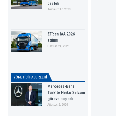
destek
Temmuz 17, 2026
ZF’den IAA 2026
atılımı
Haziran 24, 2026
YÖNETICI HABERLERI
Mercedes-Benz
Türk’te Heiko Selzam
göreve başladı
Ağustos 2, 2026