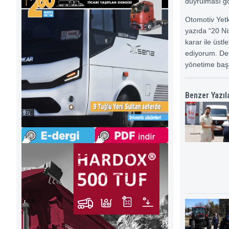
duyrulması gö
Otomotiv Yetk
yazıda “20 Ni
karar ile üst
ediyorum. Der
yönetime başa
Benzer Yazıl