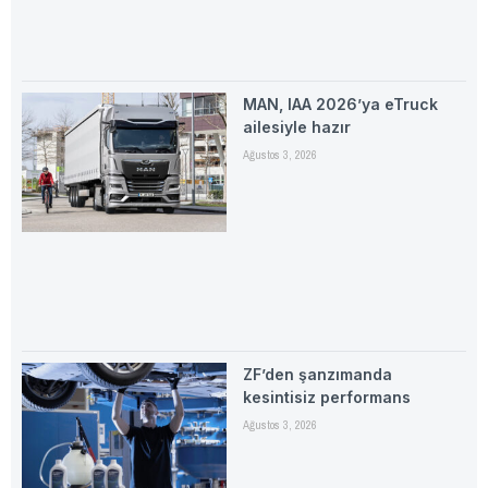
MAN, IAA 2026’ya eTruck
ailesiyle hazır
Ağustos 3, 2026
ZF’den şanzımanda
kesintisiz performans
Ağustos 3, 2026