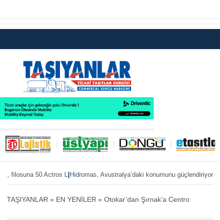
|
|
filosuna 50 Actros L
Hidromas, Avustralya’daki konumunu güçlendiriyor
Enver 
TAŞIYANLAR
»
EN YENİLER
»
Otokar’dan Şırnak’a Centro