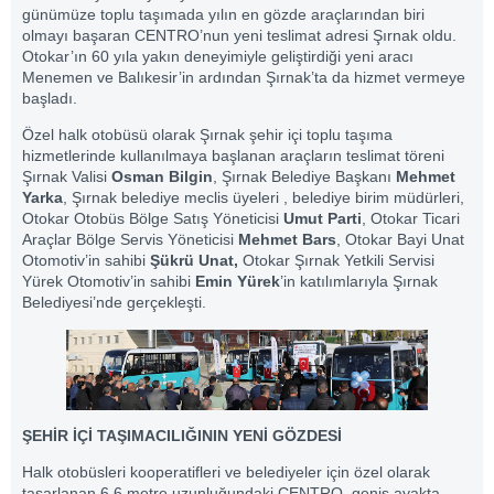
günümüze toplu taşımada yılın en gözde araçlarından biri
olmayı başaran CENTRO’nun yeni teslimat adresi Şırnak oldu.
Otokar’ın 60 yıla yakın deneyimiyle geliştirdiği yeni aracı
Menemen ve Balıkesir’in ardından Şırnak’ta da hizmet vermeye
başladı.
Özel halk otobüsü olarak Şırnak şehir içi toplu taşıma
hizmetlerinde kullanılmaya başlanan araçların teslimat töreni
Şırnak Valisi
Osman Bilgin
, Şırnak Belediye Başkanı
Mehmet
Yarka
, Şırnak belediye meclis üyeleri , belediye birim müdürleri,
Otokar Otobüs Bölge Satış Yöneticisi
Umut Parti
, Otokar Ticari
Araçlar Bölge Servis Yöneticisi
Mehmet Bars
, Otokar Bayi Unat
Otomotiv’in sahibi
Şükrü Unat,
Otokar Şırnak Yetkili Servisi
Yürek Otomotiv’in sahibi
Emin Yürek
’in katılımlarıyla Şırnak
Belediyesi’nde gerçekleşti.
ŞEHİR İÇİ TAŞIMACILIĞININ YENİ GÖZDESİ
Halk otobüsleri kooperatifleri ve belediyeler için özel olarak
tasarlanan 6,6 metre uzunluğundaki CENTRO, geniş ayakta