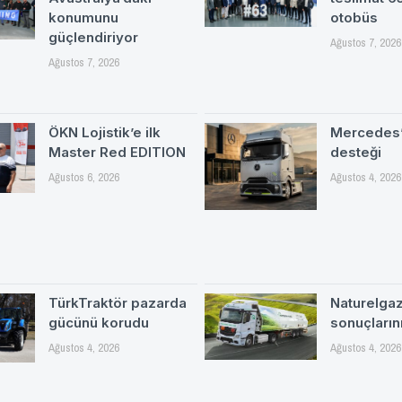
konumunu
otobüs
güçlendiriyor
Ağustos 7, 2026
Ağustos 7, 2026
ÖKN Lojistik’e ilk
Mercedes’
Master Red EDITION
desteği
Ağustos 6, 2026
Ağustos 4, 2026
TürkTraktör pazarda
Naturelgaz 
gücünü korudu
sonuçlarını
Ağustos 4, 2026
Ağustos 4, 2026