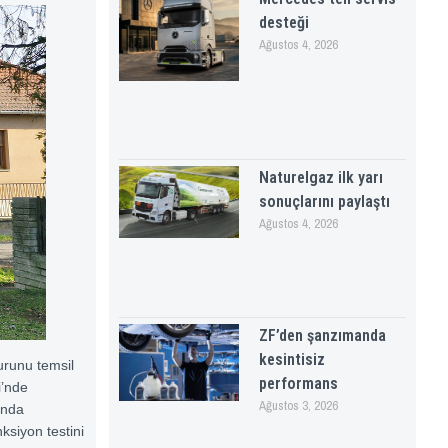
desteği
Ağustos 4, 2026
Naturelgaz ilk yarı
sonuçlarını paylaştı
Ağustos 4, 2026
ZF’den şanzımanda
kesintisiz
urunu temsil
performans
i’nde
Ağustos 3, 2026
ında
ksiyon testini