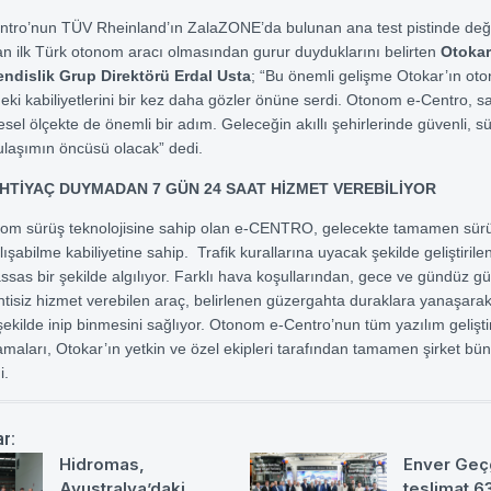
tro’nun TÜV Rheinland’ın ZalaZONE’da bulunan ana test pistinde değe
lan ilk Türk otonom aracı olmasından gurur duyduklarını belirten
Otokar
ndislik Grup Direktörü Erdal Usta
; “Bu önemli gelişme Otokar’ın ot
ndeki kabiliyetlerini bir kez daha gözler önüne serdi. Otonom e-Centro, 
resel ölçekte de önemli bir adım. Geleceğin akıllı şehirlerinde güvenli, sü
r ulaşımın öncüsü olacak” dedi.
HTİYAÇ DUYMADAN 7 GÜN 24 SAAT HİZMET VEREBİLİYOR
nom sürüş teknolojisine sahip olan e-CENTRO, gelecekte tamamen sürü
şabilme kabiliyetine sahip. Trafik kurallarına uyacak şekilde geliştirile
as bir şekilde algılıyor. Farklı hava koşullarından, gece ve gündüz g
ntisiz hizmet verebilen araç, belirlenen güzergahta duraklara yanaşarak
şekilde inip binmesini sağlıyor. Otonom e-Centro’nun tüm yazılım gelişti
aları, Otokar’ın yetkin ve özel ekipleri tarafından tamamen şirket bü
di.
ar:
Hidromas,
Enver Geç
Avustralya’daki
teslimat 