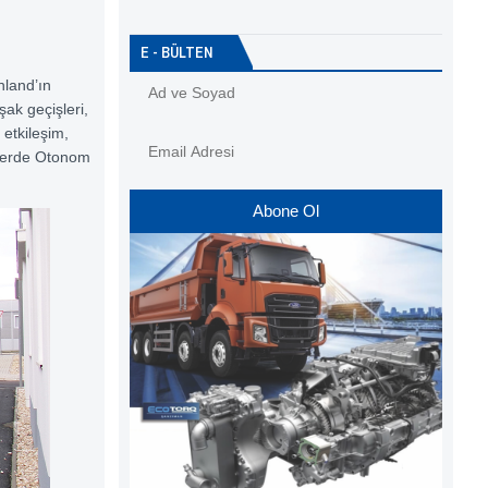
E - BÜLTEN
nland’ın
şak geçişleri,
etkileşim,
stlerde Otonom
Abone Ol