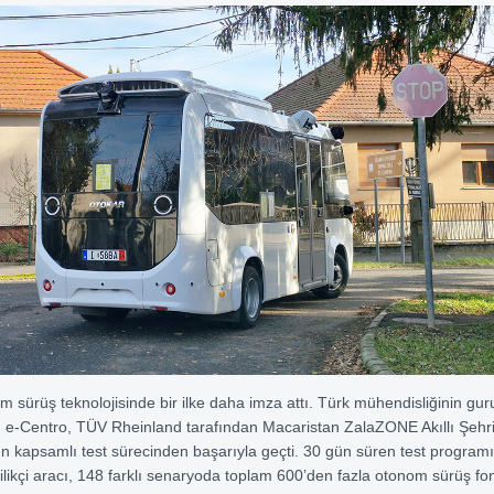
m sürüş teknolojisinde bir ilke daha imza attı. Türk mühendisliğinin gur
e-Centro, TÜV Rheinland tarafından Macaristan ZalaZONE Akıllı Şehr
len kapsamlı test sürecinden başarıyla geçti. 30 gün süren test program
ilikçi aracı, 148 farklı senaryoda toplam 600’den fazla otonom sürüş fon