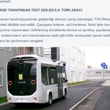
mamladı.
AND TARAFINDAN TEST EDİLEN İLK TÜRK ARACI
amen kendi bünyesinde geliştirdiği otonom sürüş teknolojisi, TÜV Rhei
ından titizlikle test edildi. Çarpışma önleme, acil frenleme, farklı tipte kav
çınma manevraları, belirlenmiş duraklarda durma ve ayrılma, yayalarla 
er kullanıcıların ani manevralarına tepki gibi kritik senaryoları içeren te
rılı bir performans sergiledi.