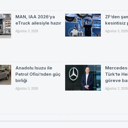
MAN, IAA 2026’ya
ZF’den şa
eTruck ailesiyle hazır
kesintisiz
Ağustos 3, 2026
Ağustos 3, 2026
Anadolu Isuzu ile
Mercedes
Petrol Ofisi’nden güç
Türk’te H
birliği
göreve ba
Ağustos 3, 2026
Ağustos 2, 2026