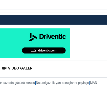
VİDEO GALERİ
|
|
ünü korudu
Naturelgaz ilk yarı sonuçlarını paylaştı
MAN, IAA 2026’ya eTruck ai