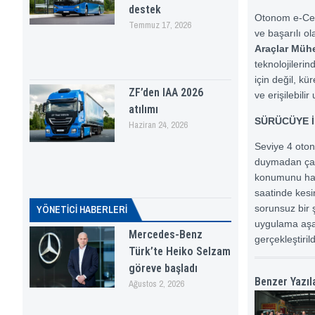
destek
Otonom e-Cen
Temmuz 17, 2026
ve başarılı o
Araçlar Mühe
teknolojileri
için değil, kü
ZF’den IAA 2026
ve erişilebili
atılımı
SÜRÜCÜYE İ
Haziran 24, 2026
Seviye 4 oto
duymadan çalı
konumunu hass
saatinde kesi
sorunsuz bir 
YÖNETICI HABERLERI
uygulama aşam
Mercedes-Benz
gerçekleştiril
Türk’te Heiko Selzam
göreve başladı
Benzer Yazıl
Ağustos 2, 2026