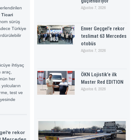
güçlendiriyor
Ağustos 7, 2026
rlendirilen
 Ticari
onom sürüş
Enver Geçgel’e rekor
sadece Türkiye
rdürülebilir
teslimat 63 Mercedes
otobüs
Ağustos 7, 2026
cüye ihtiyaç
n araç,
ÖKN Lojistik’e ilk
ünün her
Master Red EDITION
 yolcuların
Ağustos 6, 2026
rme, test ve
nyesinde
gel’e rekor
63 Mercedes