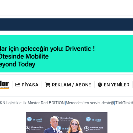
PİYASA
REKLAM / ABONE
EN YENİLER
|
|
lk Master Red EDITION
Mercedes’ten servis desteği
TürkTraktör pazarda güc