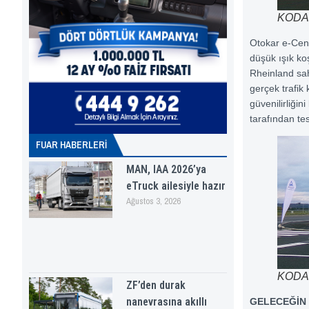
KODAK 
Otokar e-Cent
düşük ışık koş
Rheinland sah
gerçek trafik 
güvenilirliği
tarafından tes
FUAR HABERLERI
MAN, IAA 2026’ya
eTruck ailesiyle hazır
Ağustos 3, 2026
KODAK 
ZF’den durak
nanevrasına akıllı
GELECEĞİN 