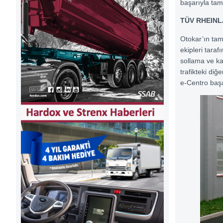
başarıyla ta
TÜV RHEINL
Otokar’ın tam
ekipleri taraf
sollama ve ka
trafikteki diğ
e-Centro başa