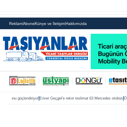
Reklam
Abone
Künye ve İletişim
Hakkımızda
|
|
ndiriyor
Enver Geçgel’e rekor teslimat 63 Mercedes otobüs
ÖKN Lojistik’e i