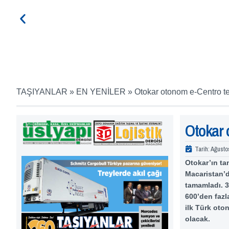
TAŞIYANLAR
»
EN YENİLER
»
Otokar otonom e-Centro tes
Otokar 
Tarih:
Ağusto
Otokar’ın ta
Macaristan’d
tamamladı. 
600’den fazl
ilk Türk oto
olacak.