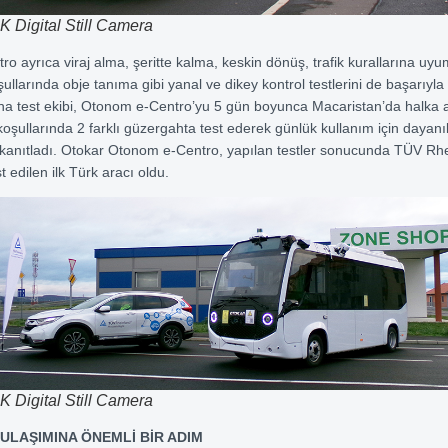
Digital Still Camera
ro ayrıca viraj alma, şeritte kalma, keskin dönüş, trafik kurallarına uy
ullarında obje tanıma gibi yanal ve dikey kontrol testlerini de başarıyla
a test ekibi, Otonom e-Centro’yu 5 gün boyunca Macaristan’da halka a
koşullarında 2 farklı güzergahta test ederek günlük kullanım için dayanık
ni kanıtladı. Otokar Otonom e-Centro, yapılan testler sonucunda TÜV Rh
t edilen ilk Türk aracı oldu.
Digital Still Camera
ULAŞIMINA ÖNEMLİ BİR ADIM