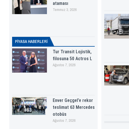
ataması
Temmuz 3, 2026
PİYASA HABERLERI
Tur Transit Lojistik,
filosuna 50 Actros L
Ağustos 7, 2026
Enver Geçgel’e rekor
teslimat 63 Mercedes
otobüs
Ağustos 7, 2026