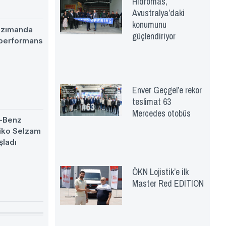
Hidromas,
Avustralya’daki
konumunu
nzımanda
güçlendiriyor
 performans
Enver Geçgel’e rekor
teslimat 63
Mercedes otobüs
-Benz
eiko Selzam
şladı
ÖKN Lojistik’e ilk
Master Red EDITION