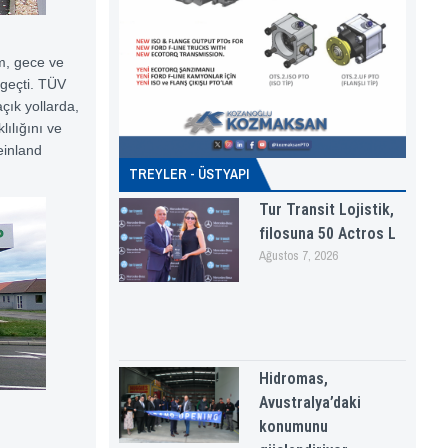
um, gece ve
 geçti. TÜV
çık yollarda,
lılığını ve
einland
TREYLER - ÜSTYAPI
Tur Transit Lojistik,
filosuna 50 Actros L
Ağustos 7, 2026
Hidromas,
Avustralya’daki
konumunu