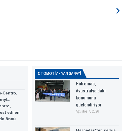
OTOMOTİV - YAN SANAYİ
Hidromas,
Avustralya’daki
e-Centro,
konumunu
rıyla
güçlendiriyor
entro,
Ağustos 7, 2026
est edilen
nda öncü
Mercedes’ten servis