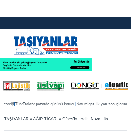
|
|
teği
TürkTraktör pazarda gücünü korudu
Naturelgaz ilk yarı sonuçlarını paylaş
TAŞIYANLAR
»
AĞIR TİCARİ
»
Ofses’in tercihi Novo Lüx