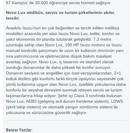
67 Kampüs’ de 30.000 öğrenciye servis hizmeti sağlıyor.
Novo Lux midibüs, servis ve turizm şirketlerinin akılcı
tercihi
Anadolu Isuzu’nun en çok beğenilen ve tercih edilen midibüs
modelleri arasında yer alan Isuzu Novo Lux, kalite, konfor ve
yakıt ekonomisi ön planda tutularak geliştirildi. 7,3 metre
uzunluğa sahip olan Novo Lux, 190 HP Isuzu motoru ve Isuzu
manuel kontrollü şanzımanı ile uzun bir kullanım ömrünün yanı
sıra yatırımcısına ve işletmecisine düşük bakım maaliyet
avantajı sağlıyor. Novo Lux, iç tasarımı ve standart olarak
sunduğu donanımlar ile daha yüksek bir konfor sunuyor.
Donanım seviyesi ve engelliler için özel versiyonlarından, 2+1
koltuk dizilimi gibi konforlu farklı birçok opsiyonu sayesinde çok
yönlü kullanıma uygun olan Novo Lux, özellikle yolcularına daha
konforlu bir seyahat deneyimi sunmak isteyen servis ve turizm
taşımacılarına hitap ediyor. Şehir içi Class 3 sınıfında bulunan
Novo Lux, AEBS (gelişmiş acil durum frenleme sistemi), LDWS
(şerit takip sistemi) ve otomatik yangın söndürme sistemi ile
yolcusuna ve sürücüsüne güvenlik sağlıyor.
Benzer Yazılar: