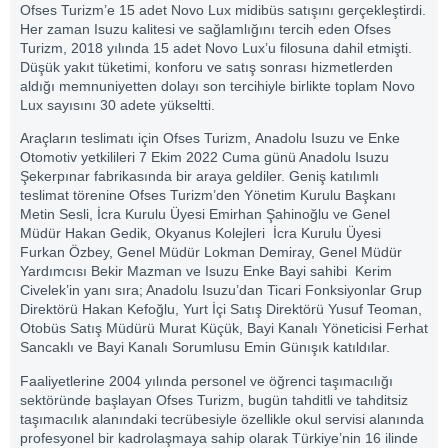
Ofses Turizm’e 15 adet Novo Lux midibüs satışını gerçekleştirdi.
Her zaman Isuzu kalitesi ve sağlamlığını tercih eden Ofses
Turizm, 2018 yılında 15 adet Novo Lux’u filosuna dahil etmişti.
Düşük yakıt tüketimi, konforu ve satış sonrası hizmetlerden
aldığı memnuniyetten dolayı son tercihiyle birlikte toplam Novo
Lux sayısını 30 adete yükseltti.
Araçların teslimatı için Ofses Turizm, Anadolu Isuzu ve Enke
Otomotiv yetkilileri 7 Ekim 2022 Cuma günü Anadolu Isuzu
Şekerpınar fabrikasında bir araya geldiler. Geniş katılımlı
teslimat törenine Ofses Turizm’den Yönetim Kurulu Başkanı
Metin Sesli, İcra Kurulu Üyesi Emirhan Şahinoğlu ve Genel
Müdür Hakan Gedik, Okyanus Kolejleri İcra Kurulu Üyesi
Furkan Özbey, Genel Müdür Lokman Demiray, Genel Müdür
Yardımcısı Bekir Mazman ve Isuzu Enke Bayi sahibi Kerim
Civelek’in yanı sıra; Anadolu Isuzu’dan Ticari Fonksiyonlar Grup
Direktörü Hakan Kefoğlu, Yurt İçi Satış Direktörü Yusuf Teoman,
Otobüs Satış Müdürü Murat Küçük, Bayi Kanalı Yöneticisi Ferhat
Sancaklı ve Bayi Kanalı Sorumlusu Emin Günışık katıldılar.
Faaliyetlerine 2004 yılında personel ve öğrenci taşımacılığı
sektöründe başlayan Ofses Turizm, bugün tahditli ve tahditsiz
taşımacılık alanındaki tecrübesiyle özellikle okul servisi alanında
profesyonel bir kadrolaşmaya sahip olarak Türkiye’nin 16 ilinde