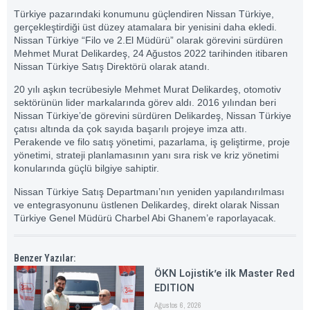
Türkiye pazarındaki konumunu güçlendiren Nissan Türkiye,
gerçekleştirdiği üst düzey atamalara bir yenisini daha ekledi.
Nissan Türkiye “Filo ve 2.El Müdürü” olarak görevini sürdüren
Mehmet Murat Delikardeş, 24 Ağustos 2022 tarihinden itibaren
Nissan Türkiye Satış Direktörü olarak atandı.
20 yılı aşkın tecrübesiyle Mehmet Murat Delikardeş, otomotiv
sektörünün lider markalarında görev aldı. 2016 yılından beri
Nissan Türkiye’de görevini sürdüren Delikardeş, Nissan Türkiye
çatısı altında da çok sayıda başarılı projeye imza attı.
Perakende ve filo satış yönetimi, pazarlama, iş geliştirme, proje
yönetimi, strateji planlamasının yanı sıra risk ve kriz yönetimi
konularında güçlü bilgiye sahiptir.
Nissan Türkiye Satış Departmanı’nın yeniden yapılandırılması
ve entegrasyonunu üstlenen Delikardeş, direkt olarak Nissan
Türkiye Genel Müdürü Charbel Abi Ghanem’e raporlayacak.
Benzer Yazılar:
ÖKN Lojistik’e ilk Master Red
EDITION
Ağustos 6, 2026