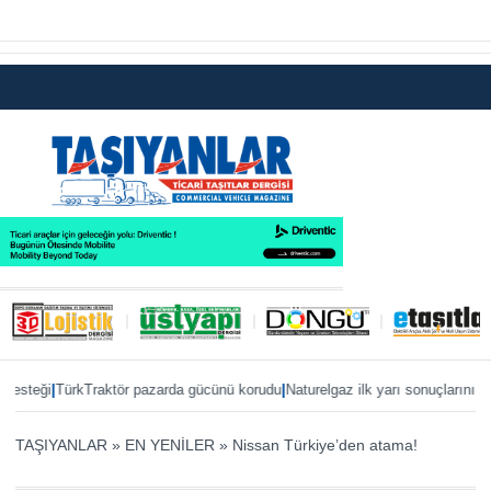
|
|
teği
TürkTraktör pazarda gücünü korudu
Naturelgaz ilk yarı sonuçlarını paylaş
TAŞIYANLAR
»
EN YENİLER
»
Nissan Türkiye’den atama!