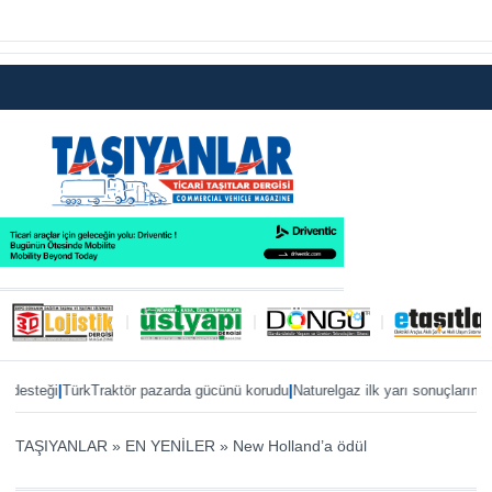
|
|
esteği
TürkTraktör pazarda gücünü korudu
Naturelgaz ilk yarı sonuçlarını pay
TAŞIYANLAR
»
EN YENİLER
»
New Holland’a ödül