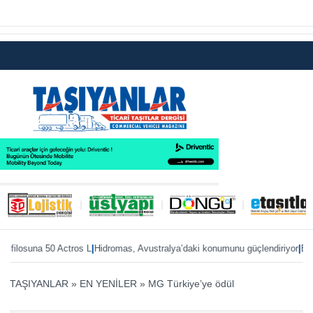
|
|
osuna 50 Actros L
Hidromas, Avustralya’daki konumunu güçlendiriyor
Enver Geç
TAŞIYANLAR
»
EN YENİLER
»
MG Türkiye’ye ödül