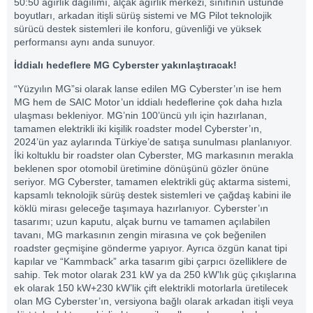
50:50 ağırlık dağılımı, alçak ağırlık merkezi, sınıfının üstünde
boyutları, arkadan itişli sürüş sistemi ve MG Pilot teknolojik
sürücü destek sistemleri ile konforu, güvenliği ve yüksek
performansı aynı anda sunuyor.
İddialı hedeflere MG Cyberster yakınlaştıracak!
“Yüzyılın MG”si olarak lanse edilen MG Cyberster’ın ise hem
MG hem de SAIC Motor’un iddialı hedeflerine çok daha hızla
ulaşması bekleniyor. MG’nin 100’üncü yılı için hazırlanan,
tamamen elektrikli iki kişilik roadster model Cyberster’ın,
2024’ün yaz aylarında Türkiye’de satışa sunulması planlanıyor.
İki koltuklu bir roadster olan Cyberster, MG markasının merakla
beklenen spor otomobil üretimine dönüşünü gözler önüne
seriyor. MG Cyberster, tamamen elektrikli güç aktarma sistemi,
kapsamlı teknolojik sürüş destek sistemleri ve çağdaş kabini ile
köklü mirası geleceğe taşımaya hazırlanıyor. Cyberster’ın
tasarımı; uzun kaputu, alçak burnu ve tamamen açılabilen
tavanı, MG markasının zengin mirasına ve çok beğenilen
roadster geçmişine gönderme yapıyor. Ayrıca özgün kanat tipi
kapılar ve “Kammback” arka tasarım gibi çarpıcı özelliklere de
sahip. Tek motor olarak 231 kW ya da 250 kW’lık güç çıkışlarına
ek olarak 150 kW+230 kW’lik çift elektrikli motorlarla üretilecek
olan MG Cyberster’ın, versiyona bağlı olarak arkadan itişli veya