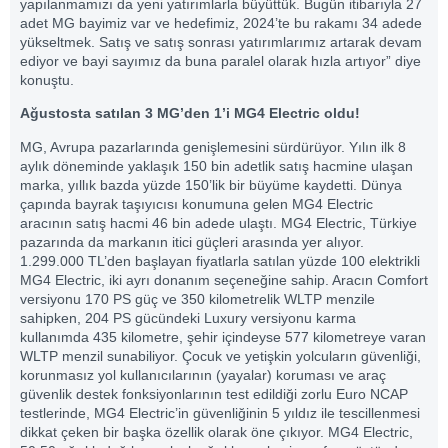
yapılanmamızı da yeni yatırımlarla büyüttük. Bugün itibarıyla 27
adet MG bayimiz var ve hedefimiz, 2024’te bu rakamı 34 adede
yükseltmek. Satış ve satış sonrası yatırımlarımız artarak devam
ediyor ve bayi sayımız da buna paralel olarak hızla artıyor” diye
konuştu.
Ağustosta satılan 3 MG’den 1’i MG4 Electric oldu!
MG, Avrupa pazarlarında genişlemesini sürdürüyor. Yılın ilk 8
aylık döneminde yaklaşık 150 bin adetlik satış hacmine ulaşan
marka, yıllık bazda yüzde 150’lik bir büyüme kaydetti. Dünya
çapında bayrak taşıyıcısı konumuna gelen MG4 Electric
aracının satış hacmi 46 bin adede ulaştı. MG4 Electric, Türkiye
pazarında da markanın itici güçleri arasında yer alıyor.
1.299.000 TL’den başlayan fiyatlarla satılan yüzde 100 elektrikli
MG4 Electric, iki ayrı donanım seçeneğine sahip. Aracın Comfort
versiyonu 170 PS güç ve 350 kilometrelik WLTP menzile
sahipken, 204 PS gücündeki Luxury versiyonu karma
kullanımda 435 kilometre, şehir içindeyse 577 kilometreye varan
WLTP menzil sunabiliyor. Çocuk ve yetişkin yolcuların güvenliği,
korunmasız yol kullanıcılarının (yayalar) koruması ve araç
güvenlik destek fonksiyonlarının test edildiği zorlu Euro NCAP
testlerinde, MG4 Electric’in güvenliğinin 5 yıldız ile tescillenmesi
dikkat çeken bir başka özellik olarak öne çıkıyor. MG4 Electric,