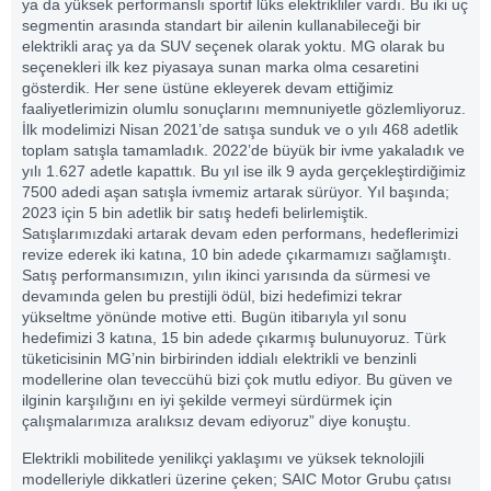
ya da yüksek performanslı sportif lüks elektrikliler vardı. Bu iki uç
segmentin arasında standart bir ailenin kullanabileceği bir
elektrikli araç ya da SUV seçenek olarak yoktu. MG olarak bu
seçenekleri ilk kez piyasaya sunan marka olma cesaretini
gösterdik. Her sene üstüne ekleyerek devam ettiğimiz
faaliyetlerimizin olumlu sonuçlarını memnuniyetle gözlemliyoruz.
İlk modelimizi Nisan 2021’de satışa sunduk ve o yılı 468 adetlik
toplam satışla tamamladık. 2022’de büyük bir ivme yakaladık ve
yılı 1.627 adetle kapattık. Bu yıl ise ilk 9 ayda gerçekleştirdiğimiz
7500 adedi aşan satışla ivmemiz artarak sürüyor. Yıl başında;
2023 için 5 bin adetlik bir satış hedefi belirlemiştik.
Satışlarımızdaki artarak devam eden performans, hedeflerimizi
revize ederek iki katına, 10 bin adede çıkarmamızı sağlamıştı.
Satış performansımızın, yılın ikinci yarısında da sürmesi ve
devamında gelen bu prestijli ödül, bizi hedefimizi tekrar
yükseltme yönünde motive etti.
Bugün itibarıyla yıl sonu
hedefimizi 3 katına, 15 bin adede çıkarmış bulunuyoruz. Türk
tüketicisinin MG’nin birbirinden iddialı elektrikli ve benzinli
modellerine olan teveccühü bizi çok mutlu ediyor. Bu güven ve
ilginin karşılığını en iyi şekilde vermeyi sürdürmek için
çalışmalarımıza aralıksız devam ediyoruz” diye konuştu.
Elektrikli mobilitede yenilikçi yaklaşımı ve yüksek teknolojili
modelleriyle dikkatleri üzerine çeken; SAIC Motor Grubu çatısı