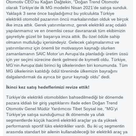
Otomotiv CEO’su Kağan Dağtekin, “Doğan Trend Otomotiv
olarak Türkiye’de ilk MG modelini Nisan 2021’de satışa sunduk.
Yaklaşık 3 sene önce başladığımız bu yolculukta Türkiye
elektrikli otomobil pazarının öncü markalarından olduk ve birçok
ilke imza attık. Gerek yatırımlarımız, gerek elektrikli araç odaklı
yapılanmamız ve en önemlisi cesur davranarak tüm ekibimizin
gayretiyle güzel bir başarıya imza attık. Bu özel ödüle sahip
olmanın mutluluğu içerisindeyiz. Gelecek çalışmalarımız ve
yatırımlarımız için önemli bir motivasyon kaynağı olurken
zamanlamanın SAIC Motor’un Avrupa’da planladığı üretim üssü
için yer seçimi sürecine denk gelmesi de kıymetli oldu. Türkiye,
MG’nin Avrupa’daki birinci lig ülkelerinden biri konumunda. Tüm
MG ülkelerinin katıldığı ödül töreninde ülkemizin bayrağını
dalgalandırmak da ayrıca bir gurur kaynağı oldu” dedi.
İkinci kez satış hedeflerimizi revize ettik!
Türkiye’de elektrikli otomobilden bahsedilmediği bir dönemde
pazara iddialı bir giriş yaptıklarını ifade eden Doğan Trend
Otomotiv Genel Müdür Yardımcısı Tibet Soysal ise, “MG’yi
Türkiye’ye satışa sunduğumuz ilk dönemde ya ufak
segmentlerde küçük hacimli elektrikli araçlar ya da yüksek
performanslı sportif lüks elektrikliler vardı. Bu iki uç segmentin
arasında standart bir ailenin kullanabileceği bir elektrikli araç ya