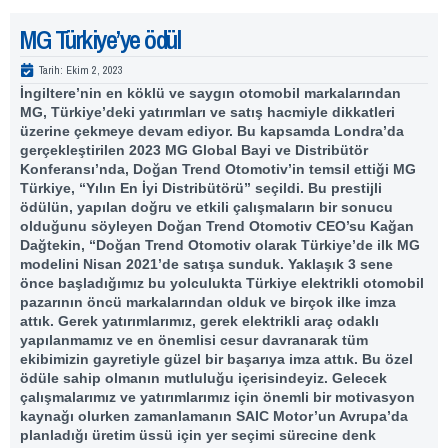
MG Türkiye’ye ödül
Tarih:
Ekim 2, 2023
İngiltere’nin en köklü ve saygın otomobil markalarından
MG,
Türkiye’deki yatırımları ve satış hacmiyle dikkatleri
üzerine çekmeye devam ediyor. Bu kapsamda Londra’da
gerçekleştirilen 2023 MG Global Bayi ve Distribütör
Konferansı’nda, Doğan Trend Otomotiv’in temsil ettiği MG
Türkiye, “Yılın En İyi Distribütörü” seçildi. Bu prestijli
ödülün, yapılan doğru ve etkili çalışmaların bir sonucu
olduğunu söyleyen Doğan Trend Otomotiv CEO’su Kağan
Dağtekin, “Doğan Trend Otomotiv olarak Türkiye’de ilk MG
modelini Nisan 2021’de satışa sunduk. Yaklaşık 3 sene
önce başladığımız bu yolculukta Türkiye elektrikli otomobil
pazarının öncü markalarından olduk ve birçok ilke imza
attık. Gerek yatırımlarımız, gerek elektrikli araç odaklı
yapılanmamız ve en önemlisi cesur davranarak tüm
ekibimizin gayretiyle güzel bir başarıya imza attık. Bu özel
ödüle sahip olmanın mutluluğu içerisindeyiz. Gelecek
çalışmalarımız ve yatırımlarımız için önemli bir motivasyon
kaynağı olurken zamanlamanın SAIC Motor’un Avrupa’da
planladığı üretim üssü için yer seçimi sürecine denk