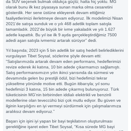
da SUV seçenek bulmak oldukça güçtü; hatta hiç yoktu. MG
olarak bunu ilk kez piyasaya sunan marka olma cesaretini
gösterdik. Her sene üstüne ekleyerek devam ettiğimiz
faaliyetlerimizi ilerletmeye devam ediyoruz. İlk modelimizi Nisan
2021’de satışa sunduk ve o yılı 468 adetlik toplam satışla
tamamladık. 2022’de büyük bir ivme yakaladık ve yılı 1.627
adetle kapattık. Bu yıl ise ilk 9 ayda gerçekleştirdiğimiz 7500
adedi aşan satışla ivmemiz artarak sürüyor” dedi.
Yıl başında; 2023 için 5 bin adetlik bir satış hedefi belirlediklerini
vurgulayan Tibet Soysal, sözlerine şöyle devam etti:
“Satışlarımızda artarak devam eden performans, hedeflerimizi
revize ederek iki katına, 10 bin adede çıkarmamızı sağlamıştı.
Satış performansımızın yılın ikinci yarısında da sürmesi ve
devamında gelen bu prestijli ödül, bizi hedefimizi tekrar
yükseltme yönünde motive etti. Bugün itibarıyla; yıl sonu
hedefimizi 3 katına, 15 bin adede çıkarmış bulunuyoruz. Türk
tüketicisinin MG’nin birbirinden iddialı elektrikli ve benzinli
modellerine olan teveccühü bizi çok mutlu ediyor. Bu güven ve
ilginin karşılığını en iyi vermeyi sürdürmek için çalışmalarımıza
aralıksız devam ediyoruz.”
Başarı için işini iyi yapan bir bayi teşkilatının oluşturulması
gerektiğine işaret eden Tibet Soysal, “Kısa sürede MG bayi