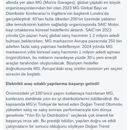
altında yer alan MG (Morris Garages), global çaptaki en büyük
organizasyonlarından biri olan 2023 MG Global Bayi ve
Distribütör Konferansı’nı İngiltere’nin başkenti Londra’da
gerçekleştirdi. 60’tan fazla ülkeden 200’ün üzerinde yabancı
ülke temsilcisinin katılım sağladığı organizayonda SAIC Motor,
bayi ortaklarına küresel hedeflerini aktardı. SAIC’nin 2023
yılında Çin pazarı hariç global satış hacminin 1.2 milyon adedi
bulması beklenirken, MG markasının Avrupa pazarında 250 bin
adetten fazla satış yapması hedefleniyor. 2024 yılında MG
markasının yıllık küresel satış hacminin 1 milyon adedi aşması
öngörülürken, bu miktarın neredeyse yüzde 30’u yeni enerjili
araçlar tarafından oluşturulacak. Büyüyen hedefler
doğrultusunda MG, Avrupa’daki araç üretim üssünün yer seçimi
sürecini de başlattı.
Elektrikli araç odaklı yapılanma başarıyı getirdi!
Önümüzdeki yıl 100’üncü yaşını kutlamaya hazırlanan MG,
konferans dahilinde yılın en iyi distribütörlerini ödüllendirdi. Bu
kapsamda MG’yi Türkiye’de temsil eden Doğan Trend Otomotiv,
yükselen satış ve satış sonrası performansıyla tüm dünya
genelinde “Yılın En İyi Distribütörü” seçilerek çok önemli bir
başarıya imza attı. Bu prestijli ödülün, yapılan doğru ve etkili
çalışmaların bir sonucu olduğunu söyleyen Doğan Trend