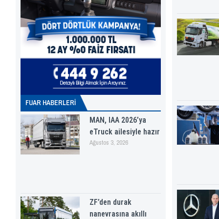
FUAR HABERLERI
MAN, IAA 2026’ya
eTruck ailesiyle hazır
Ağustos 3, 2026
ZF’den durak
nanevrasına akıllı