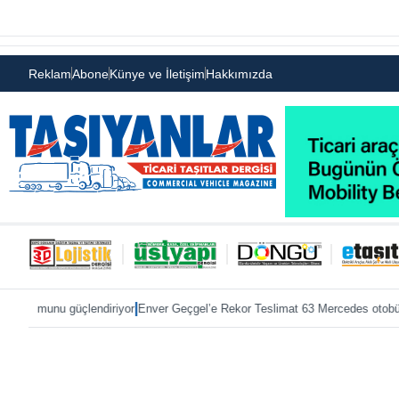
Reklam
Abone
Künye ve İletişim
Hakkımızda
|
|
u güçlendiriyor
Enver Geçgel’e Rekor Teslimat 63 Mercedes otobüs
ÖKN Loji