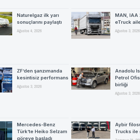
Naturelgaz ilk yarı
MAN, IAA 
sonuçlarını paylaştı
eTruck ail
Ağustos 4, 2026
Ağustos 3, 2026
ZF’den şanzımanda
Anadolu Is
kesintisiz performans
Petrol Ofi
birliği
Ağustos 3, 2026
Ağustos 3, 2026
Mercedes-Benz
Aybir filo
Türk’te Heiko Selzam
Trucks ile
göreve başladı