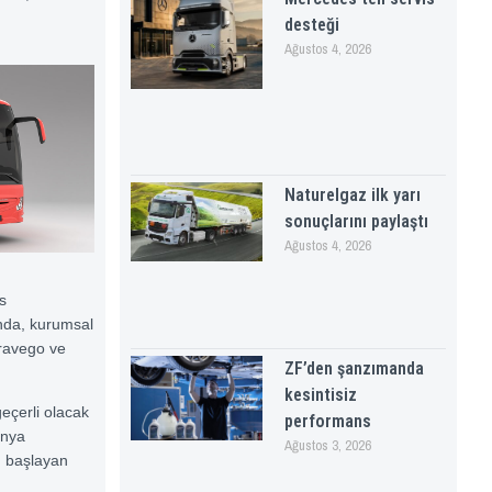
desteği
Ağustos 4, 2026
Naturelgaz ilk yarı
sonuçlarını paylaştı
Ağustos 4, 2026
s
nda, kurumsal
Travego ve
ZF’den şanzımanda
kesintisiz
çerli olacak
performans
anya
Ağustos 3, 2026
n başlayan