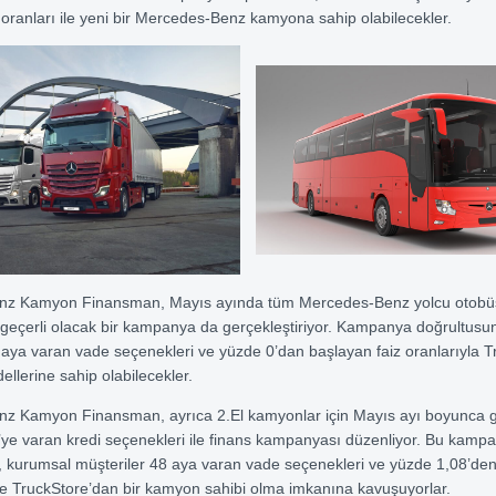
 oranları ile yeni bir Mercedes-Benz kamyona sahip olabilecekler.
nz Kamyon Finansman, Mayıs ayında tüm Mercedes-Benz yolcu otobü
geçerli olacak bir kampanya da gerçekleştiriyor. Kampanya doğrultusu
 aya varan vade seçenekleri ve yüzde 0’dan başlayan faiz oranlarıyla 
llerine sahip olabilecekler.
z Kamyon Finansman, ayrıca 2.El kamyonlar için Mayıs ayı boyunca ge
ye varan kredi seçenekleri ile finans kampanyası düzenliyor. Bu kamp
, kurumsal müşteriler 48 aya varan vade seçenekleri ve yüzde 1,08’de
 ile TruckStore’dan bir kamyon sahibi olma imkanına kavuşuyorlar.