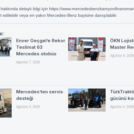
akkında detaylı bilgi için
https://www.mercedesbenzkamyonfinansman
t edilebilir veya en yakın Mercedes-Benz bayisine danışılabilir.
ar:
Enver Geçgel’e Rekor
ÖKN Lojisti
Teslimat 63
Master Re
Mercedes otobüs
Ağustos 6, 2026
Ağustos 7, 2026
Mercedes’ten servis
TürkTrakt
desteği
gücünü ko
Ağustos 4, 2026
Ağustos 4, 2026