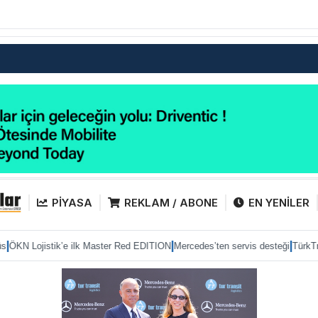
PİYASA
REKLAM / ABONE
EN YENİLER
|
|
stik’e ilk Master Red EDITION
Mercedes’ten servis desteği
TürkTraktör paza