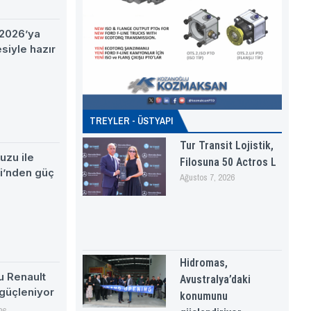
2026’ya
esiyle hazır
TREYLER - ÜSTYAPI
Tur Transit Lojistik,
uzu ile
Filosuna 50 Actros L
si’nden güç
Ağustos 7, 2026
Hidromas,
su Renault
Avustralya’daki
 güçleniyor
konumunu