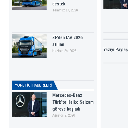
destek
Temmuz 17, 2026
ZF’den IAA 2026
atılımı
Yazıyı Paylaş
Haziran 24, 2026
YÖNETICI HABERLERI
Mercedes-Benz
Türk’te Heiko Selzam
göreve başladı
Ağustos 2, 2026