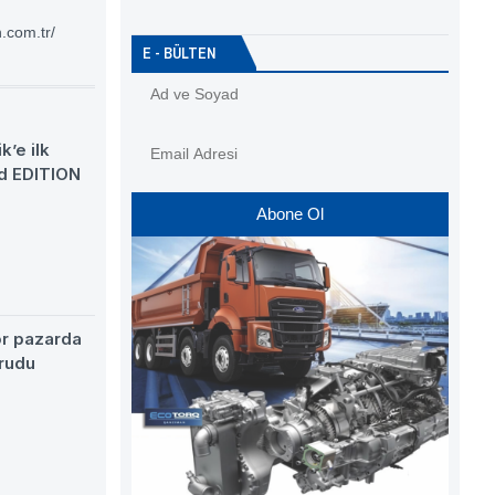
.com.tr/
E - BÜLTEN
k’e ilk
d EDITION
Abone Ol
ör pazarda
rudu