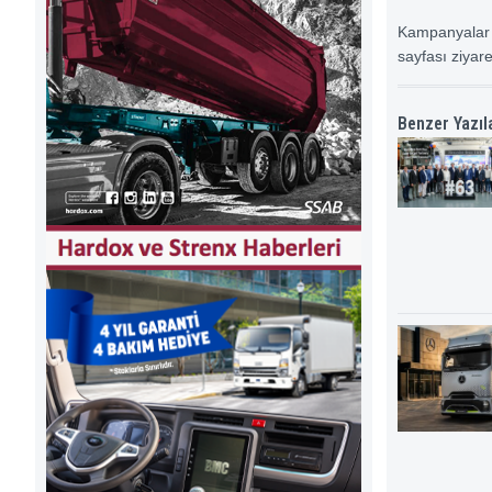
Kampanyalar h
sayfası ziyare
Benzer Yazıl