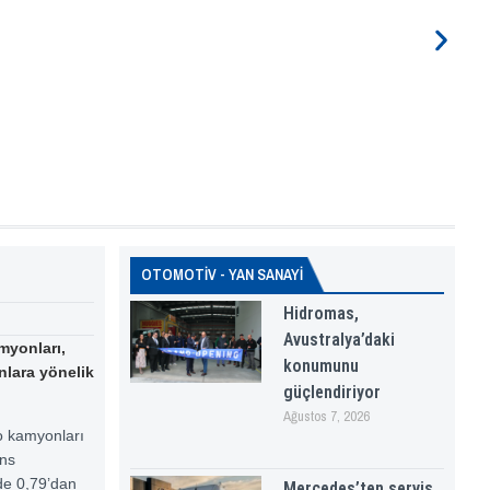
OTOMOTİV - YAN SANAYİ
Hidromas,
Avustralya’daki
myonları,
konumunu
nlara yönelik
güçlendiriyor
Ağustos 7, 2026
o kamyonları
ans
de 0,79’dan
Mercedes’ten servis