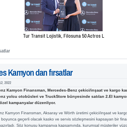
Tur Transit Lojistik, Filosuna 50 Actros L
atlar
s Kamyon dan fırsatlar
12, 2022
nz Kamyon Finansman, Mercedes-Benz çekici/inşaat ve kargo ka
z yolcu otobüsleri ve TruckStore bünyesinde satılan 2.El kamyo
özel kampanyalar düzenliyor.
z Kamyon Finansman, Aksaray ve Wörth üretimi çekici/inşaat ve karg
ı boyunca geçerli olacak kasko ve servis sözleşmesini kapsayan bir fin
azırladı. Söz konusu kampanya kapsamında, kurumsal müşteriler yüz