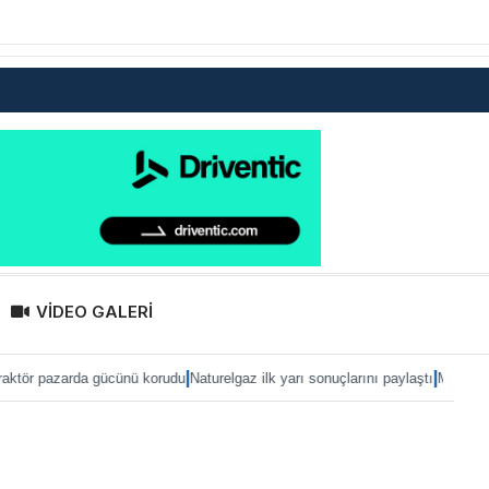
VİDEO GALERİ
|
|
rda gücünü korudu
Naturelgaz ilk yarı sonuçlarını paylaştı
MAN, IAA 2026’ya e