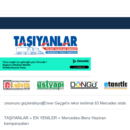
|
|
numunu güçlendiriyor
Enver Geçgel’e rekor teslimat 63 Mercedes otobüs
ÖKN 
TAŞIYANLAR
»
EN YENİLER
»
Mercedes-Benz Haziran
kampanyaları