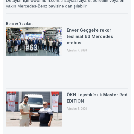
Detaylar için
www.mbfh.com.tr
sayfası ziyaret edilebilir veya en
yakın Mercedes-Benz bayisine danışılabilir.
Benzer Yazılar:
Enver Geçgel’e rekor
teslimat 63 Mercedes
otobüs
Ağustos 7, 2026
ÖKN Lojistik’e ilk Master Red
EDITION
Ağustos 6, 2026