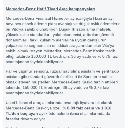
Mercedes-Benz Hafif Ticari Araç kampanyaları
Mercedes-Benz Finansal Hizmetler ayrıcalığıyla Haziran ayı
boyunca esnek ödeme planı avantajı ve düşük aylık ödemelerle
bir Vito’ya sahibi olunabiliyor. Düşük ilk satın alma maliyeti,
yüksek kalite standartları, yakıt ekonomisi, arttırılan güvenlik
donanımları, farklı kullanım alanlarına uygun geniş ürün
yelpazesi ile segmentinin en iddialı araçlarından olan Vito’ya
sahibi olmak isteyen müşteriler, Mercedes-Benz Kasko tercih
ettiği takdirde 150.000 TL kredi için, 36 ay vade ve % 0,75 faiz
avantajından faydalanabiliyorlar.
Far ve yağmur sensörü, rüzgar savrulma asistanı ve şerit takip
asistanı gibi standart güvenlik özellikleri ile Sprinter’e sahip
olmak isteyen müşteriler, Mercedes-Benz Kasko tercih ettikleri
takdirde, 150.000 TL kredi için, 36 ay vade ve % 0,75 faiz
avantajından faydalanabiliyorlar.
Used1 İkinci el araç alımlarında avantajlı fiyatlara ek olarak
Mercedes-Benz Kasko’ya özel,
% 0,89 faiz oranı ve 1.816
TL’den başlayan
aylık ödemelerle ikinci el alımlarında da
fırsatlar devam ediyor.