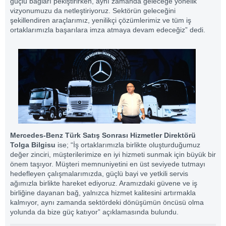
güçlü bağları pekiştirirken, aynı zamanda geleceğe yönelik
vizyonumuzu da netleştiriyoruz. Sektörün geleceğini
şekillendiren araçlarımız, yenilikçi çözümlerimiz ve tüm iş
ortaklarımızla başarılara imza atmaya devam edeceğiz” dedi.
Mercedes-Benz Türk Satış Sonrası Hizmetler Direktörü
Tolga Bilgisu
ise; “İş ortaklarımızla birlikte oluşturduğumuz
değer zinciri, müşterilerimize en iyi hizmeti sunmak için büyük bir
önem taşıyor. Müşteri memnuniyetini en üst seviyede tutmayı
hedefleyen çalışmalarımızda, güçlü bayi ve yetkili servis
ağımızla birlikte hareket ediyoruz. Aramızdaki güvene ve iş
birliğine dayanan bağ, yalnızca hizmet kalitesini artırmakla
kalmıyor, aynı zamanda sektördeki dönüşümün öncüsü olma
yolunda da bize güç katıyor” açıklamasında bulundu.