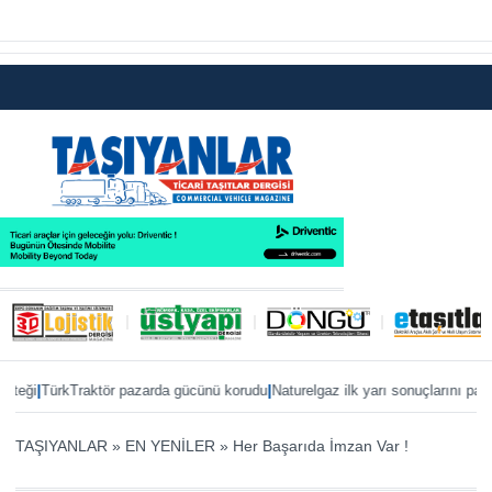
|
|
|
i
TürkTraktör pazarda gücünü korudu
Naturelgaz ilk yarı sonuçlarını paylaştı
TAŞIYANLAR
»
EN YENİLER
»
Her Başarıda İmzan Var !