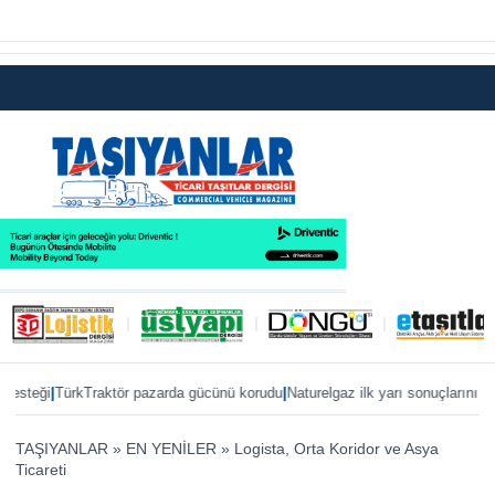
|
|
eği
TürkTraktör pazarda gücünü korudu
Naturelgaz ilk yarı sonuçlarını paylaş
TAŞIYANLAR
»
EN YENİLER
»
Logista, Orta Koridor ve Asya
Ticareti