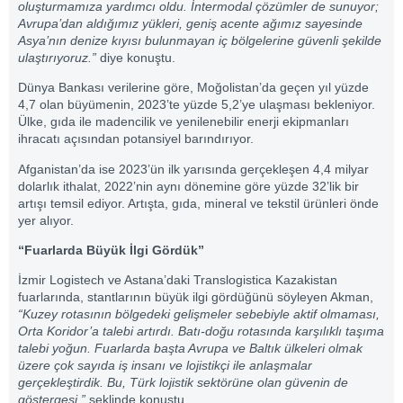
oluşturmamıza yardımcı oldu. İntermodal çözümler de sunuyor;
Avrupa’dan aldığımız yükleri, geniş acente ağımız sayesinde
Asya’nın denize kıyısı bulunmayan iç bölgelerine güvenli şekilde
ulaştırıyoruz.”
diye konuştu.
Dünya Bankası verilerine göre, Moğolistan’da geçen yıl yüzde
4,7 olan büyümenin, 2023’te yüzde 5,2’ye ulaşması bekleniyor.
Ülke, gıda ile madencilik ve yenilenebilir enerji ekipmanları
ihracatı açısından potansiyel barındırıyor.
Afganistan’da ise 2023’ün ilk yarısında gerçekleşen 4,4 milyar
dolarlık ithalat, 2022’nin aynı dönemine göre yüzde 32’lik bir
artışı temsil ediyor. Artışta, gıda, mineral ve tekstil ürünleri önde
yer alıyor.
“Fuarlarda Büyük İlgi Gördük”
İzmir Logistech ve Astana’daki Translogistica Kazakistan
fuarlarında, stantlarının büyük ilgi gördüğünü söyleyen Akman,
“Kuzey rotasının bölgedeki gelişmeler sebebiyle aktif olmaması,
Orta Koridor’a talebi artırdı. Batı-doğu rotasında karşılıklı taşıma
talebi yoğun. Fuarlarda başta Avrupa ve Baltık ülkeleri olmak
üzere çok sayıda iş insanı ve lojistikçi ile anlaşmalar
gerçekleştirdik. Bu, Türk lojistik sektörüne olan güvenin de
göstergesi.”
şeklinde konuştu.