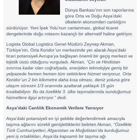
Dünya Bankası’nın son raporlarına
göre Orta ve Doğu Asya’daki
ülkelerin ekonomileri canlılığını
sürdürüyor. Yeni İpek Yolu’nun canlanması, global ticaret
dengelerinde doğu rotasını kazançlı bir alternatif haline getiriyor.
Logista Global Logistics Genel Müdürü Zeynep Akman,
Türkiye’nin, Orta Koridor’un merkezinde yer alarak Asya’daki
ticari potansiyeli Avrupa’ya bağlayan önemli bir geçiş merkezi ve
lojistik üssü olduğunu vurguladı. Akman,
“Çin ve Hindistan
sınırına kadar olan coğrafyada, enerjiden teknolojiye geniş bir
yelpazede hemen hemen tüm sektörlere hizmet veriyoruz. Orta
Koridor’un 2 bin kilometre daha kısa olması, deniz yoluna göre
ulaşım süresini 1/3 oranında azaltarak yaklaşık 15 gün
kısaltabiliyor. Bu da özellikle 3. ülke taşımalarında sunduğumuz
hizmetlere ilgiyi artırıyor.” dedi.
Asya’daki Canlılık Ekonomik Verilere Yansıyor
Asya’daki potansiyeli en iyi şekilde değerlendirmek amacıyla
taşıma ağlarını sürekli genişlettiklerini belirten Akman,
“Özellikle
Türk Cumhuriyetleri, Afganistan ve Moğolistan’da kurduğumuz
yeni iş ortaklıkları, Asya’da kapsamlı bir taşıma ağı