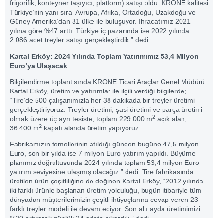
frigorifik, konteyner taşıyıcı, platform) satışı oldu. KRONE kalitesi
Türkiye’nin yanı sıra; Avrupa, Afrika, Ortadoğu, Uzakdoğu ve
Güney Amerika’dan 31 ülke ile buluşuyor. İhracatımız 2021
yılına göre %47 arttı. Türkiye iç pazarında ise 2022 yılında
2.086 adet treyler satışı gerçekleştirdik.” dedi.
Kartal Erköy: 2024 Yılında Toplam Yatırımımız 53,4 Milyon
Euro’ya Ulaşacak
Bilgilendirme toplantısında KRONE Ticari Araçlar Genel Müdürü
Kartal Erköy, üretim ve yatırımlar ile ilgili verdiği bilgilerde;
“Tire’de 500 çalışanımızla her 38 dakikada bir treyler üretimi
gerçekleştiriyoruz. Treyler üretimi, şasi üretimi ve parça üretimi
2
olmak üzere üç ayrı tesiste, toplam 229.000 m
açık alan,
2
36.400 m
kapalı alanda üretim yapıyoruz.
Fabrikamızın temellerinin atıldığı günden bugüne 47,5 milyon
Euro, son bir yılda ise 7 milyon Euro yatırım yapıldı. Büyüme
planımız doğrultusunda 2024 yılında toplam 53,4 milyon Euro
yatırım seviyesine ulaşmış olacağız.” dedi. Tire fabrikasında
üretilen ürün çeşitliliğine de değinen Kartal Erköy, “2012 yılında
iki farklı ürünle başlanan üretim yolculuğu, bugün itibariyle tüm
dünyadan müşterilerimizin çeşitli ihtiyaçlarına cevap veren 23
farklı treyler modeli ile devam ediyor. Son altı ayda üretimimizi