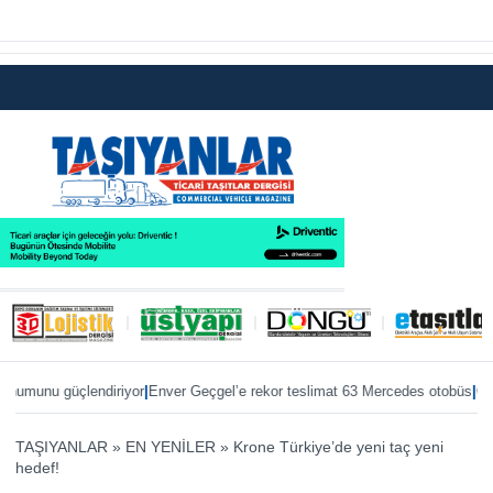
|
|
 güçlendiriyor
Enver Geçgel’e rekor teslimat 63 Mercedes otobüs
ÖKN Lojis
TAŞIYANLAR
»
EN YENİLER
»
Krone Türkiye’de yeni taç yeni
hedef!