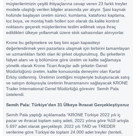
müşterilerimizin çeşitli ihtiyaçlarına cevap veren 23 farklı treyler
modele ulaştığı verilen bilgiler arasında yer alıyor. Şasi kaynak
holünde başlayan üretim süreci, kumlama, kataforez kaplama,
toz boya, ve montaj hattı holleri son olarak da kalite kontrol
noktasını geçerek müşterilerine teslim edilmek veya ihraç
edildikleri ülkeye yollanmak üzere stok sahasından alınıyorlar.
Krone bu gelişmelere ve beş bini aşan kapasiteyi
değerlendirmek yeni pazarlara ulaşmak için birbirini tamamlayan
ve uzmanlıkları farklı olan iki şirket oluşturulmuş. Bu şirketlerin
faliyet alanı ve iş bölümüne göre üretim ve kalite sağlamaya
yönelik olarak Krone Ticari Araçlar adlı şirketin Genel
Müdürlüğünü üretim, kalite konusunda deneyimi olan Kartal
Erköy üstlenmiş. Üretimin ürettiğini müşteriyle buluşturacak satış
ve satışın dolayısıyla üretimin finansmanını sağlayacak KRONE
Trailer International Genel Müdürlüğü görevini Semih Pala
üstelendi.
Semih Pala: Türkiye’den 31 Ülkeye İhracat Gerçekleştiyoruz
Semih Pala yaptığı açıklamada “KRONE Türkiye 2022 yılı iç
pazar ve ihracat toplam satış adeti, 2021 yılına göre %18 artışla
5.697 adet olarak gerçekleşti. 2022 yılı TAİD ve TREDER
verilerine göre Türkiye’de toplam 24.000 adet treyler (tenteli,