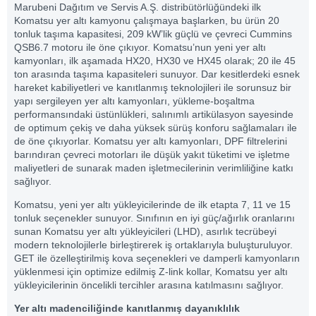
Marubeni Dağıtım ve Servis A.Ş. distribütörlüğündeki ilk
Komatsu yer altı kamyonu çalışmaya başlarken, bu ürün 20
tonluk taşıma kapasitesi, 209 kW’lik güçlü ve çevreci Cummins
QSB6.7 motoru ile öne çıkıyor. Komatsu’nun yeni yer altı
kamyonları, ilk aşamada HX20, HX30 ve HX45 olarak; 20 ile 45
ton arasında taşıma kapasiteleri sunuyor. Dar kesitlerdeki esnek
hareket kabiliyetleri ve kanıtlanmış teknolojileri ile sorunsuz bir
yapı sergileyen yer altı kamyonları, yükleme-boşaltma
performansındaki üstünlükleri, salınımlı artikülasyon sayesinde
de optimum çekiş ve daha yüksek sürüş konforu sağlamaları ile
de öne çıkıyorlar. Komatsu yer altı kamyonları, DPF filtrelerini
barındıran çevreci motorları ile düşük yakıt tüketimi ve işletme
maliyetleri de sunarak maden işletmecilerinin verimliliğine katkı
sağlıyor.
Komatsu, yeni yer altı yükleyicilerinde de ilk etapta 7, 11 ve 15
tonluk seçenekler sunuyor. Sınıfının en iyi güç/ağırlık oranlarını
sunan Komatsu yer altı yükleyicileri (LHD), asırlık tecrübeyi
modern teknolojilerle birleştirerek iş ortaklarıyla buluşturuluyor.
GET ile özelleştirilmiş kova seçenekleri ve damperli kamyonların
yüklenmesi için optimize edilmiş Z-link kollar, Komatsu yer altı
yükleyicilerinin öncelikli tercihler arasına katılmasını sağlıyor.
Yer altı madenciliğinde kanıtlanmış dayanıklılık