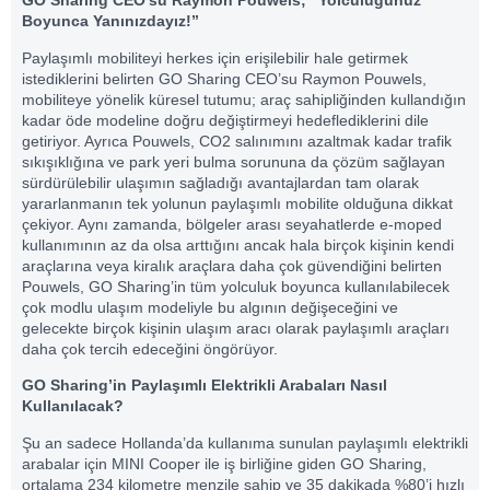
GO Sharing CEO’su Raymon Pouwels; “Yolculuğunuz
Boyunca Yanınızdayız!”
Paylaşımlı mobiliteyi herkes için erişilebilir hale getirmek
istediklerini belirten GO Sharing CEO’su Raymon Pouwels,
mobiliteye yönelik küresel tutumu; araç sahipliğinden kullandığın
kadar öde modeline doğru değiştirmeyi hedeflediklerini dile
getiriyor. Ayrıca Pouwels, CO2 salınımını azaltmak kadar trafik
sıkışıklığına ve park yeri bulma sorununa da çözüm sağlayan
sürdürülebilir ulaşımın sağladığı avantajlardan tam olarak
yararlanmanın tek yolunun paylaşımlı mobilite olduğuna dikkat
çekiyor. Aynı zamanda, bölgeler arası seyahatlerde e-moped
kullanımının az da olsa arttığını ancak hala birçok kişinin kendi
araçlarına veya kiralık araçlara daha çok güvendiğini belirten
Pouwels, GO Sharing’in tüm yolculuk boyunca kullanılabilecek
çok modlu ulaşım modeliyle bu algının değişeceğini ve
gelecekte birçok kişinin ulaşım aracı olarak paylaşımlı araçları
daha çok tercih edeceğini öngörüyor.
GO Sharing’in Paylaşımlı Elektrikli Arabaları Nasıl
Kullanılacak?
Şu an sadece Hollanda’da kullanıma sunulan paylaşımlı elektrikli
arabalar için MINI Cooper ile iş birliğine giden GO Sharing,
ortalama 234 kilometre menzile sahip ve 35 dakikada %80’i hızlı