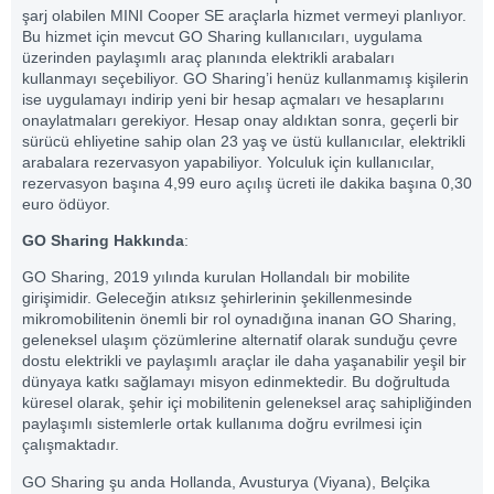
şarj olabilen MINI Cooper SE araçlarla hizmet vermeyi planlıyor.
Bu hizmet için mevcut GO Sharing kullanıcıları, uygulama
üzerinden paylaşımlı araç planında elektrikli arabaları
kullanmayı seçebiliyor. GO Sharing’i henüz kullanmamış kişilerin
ise uygulamayı indirip yeni bir hesap açmaları ve hesaplarını
onaylatmaları gerekiyor. Hesap onay aldıktan sonra, geçerli bir
sürücü ehliyetine sahip olan 23 yaş ve üstü kullanıcılar, elektrikli
arabalara rezervasyon yapabiliyor. Yolculuk için kullanıcılar,
rezervasyon başına 4,99 euro açılış ücreti ile dakika başına 0,30
euro ödüyor.
GO Sharing Hakkında
:
GO Sharing, 2019 yılında kurulan Hollandalı bir mobilite
girişimidir. Geleceğin atıksız şehirlerinin şekillenmesinde
mikromobilitenin önemli bir rol oynadığına inanan GO Sharing,
geleneksel ulaşım çözümlerine alternatif olarak sunduğu çevre
dostu elektrikli ve paylaşımlı araçlar ile daha yaşanabilir yeşil bir
dünyaya katkı sağlamayı misyon edinmektedir. Bu doğrultuda
küresel olarak, şehir içi mobilitenin geleneksel araç sahipliğinden
paylaşımlı sistemlerle ortak kullanıma doğru evrilmesi için
çalışmaktadır.
GO Sharing şu anda Hollanda, Avusturya (Viyana), Belçika