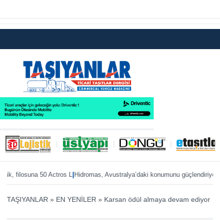
|
|
k, filosuna 50 Actros L
Hidromas, Avustralya’daki konumunu güçlendiriyor
Enve
TAŞIYANLAR
»
EN YENİLER
»
Karsan ödül almaya devam ediyor