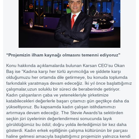
“Projemizin ilham kaynağı olmasını temenni ediyoruz”
Konu hakkında açıklamalarda bulunan Karsan CEO’su Okan
Baş ise “Kadına karşı her türlü ayrımcılığa ve şiddete karşı
olduğumuzu her ortamda dile getirmeye, bu konuda toplumda
farkındalık yaratmaya devam edeceğiz. İki yıl önce başlattığımız
çalışmalar,uzun soluklu bir süreci de beraberinde getiriyor.
Kadın çalışanların çaba ve yetenekleriyle şirketimize
katabilecekleri değerlerle başarı çıtamızı gün geçtikçe daha da
yükseltiyoruz. Bu kapsamda kadın çalışan istihdamımızı
artırmaya devam edeceğiz. The Stevie Awards’ta sektörden
seçkin jüri üyelerinin değerlendirmesi sonucunda layık
görüldüğümüz bu ödül; doğru yolda ilerlediğimizi bir kez daha
gösterdi. Kadın erkek eşitliğinin çalışma kültürünün bir parçası
haline gelmesi amacıyla başlattığımız projemizin yalnızca kendi