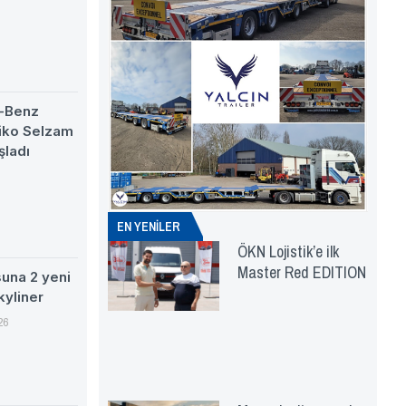
-Benz
eiko Selzam
şladı
EN YENİLER
ÖKN Lojistik’e ilk
Master Red EDITION
suna 2 yeni
kyliner
26