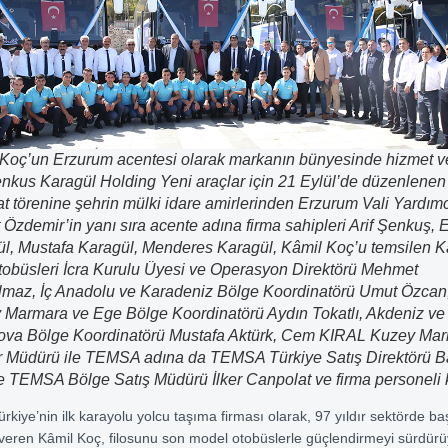
Koç’un Erzurum acentesi olarak markanın bünyesinde hizmet v
enkus Karagül Holding Yeni araçlar için 21 Eylül’de düzenlenen
at törenine şehrin mülki idare amirlerinden Erzurum Vali Yardımc
Özdemir’in yanı sıra acente adına firma sahipleri Arif Şenkuş, 
l, Mustafa Karagül, Menderes Karagül, Kâmil Koç’u temsilen K
obüsleri İcra Kurulu Üyesi ve Operasyon Direktörü Mehmet
lmaz, İç Anadolu ve Karadeniz Bölge Koordinatörü Umut Özcan
Marmara ve Ege Bölge Koordinatörü Aydın Tokatlı, Akdeniz ve
ova Bölge Koordinatörü Mustafa Aktürk, Cem KIRAL Kuzey Ma
r Müdürü ile TEMSA adına da TEMSA Türkiye Satış Direktörü B
 TEMSA Bölge Satış Müdürü İlker Canpolat ve firma personeli ka
ürkiye’nin ilk karayolu yolcu taşıma firması olarak, 97 yıldır sektörde ba
veren Kâmil Koç, filosunu son model otobüslerle güçlendirmeyi sürdürü