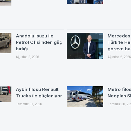
Anadolu Isuzu ile
Mercedes
Petrol Ofisi’nden güç
Türk’te H
birliği
göreve ba
Ağustos 3, 2026
Ağustos 2, 2026
Aybir filosu Renault
Metro filo
Trucks ile güçleniyor
Neoplan S
Temmuz 31, 2026
Temmuz 30, 20