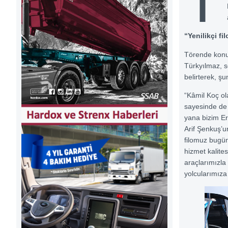
T
“Yenilikçi f
Törende konu
Türkyılmaz, s
belirterek, şu
“Kâmil Koç ol
sayesinde de 
yana bizim Er
Arif Şenkuş’u
filomuz bugün
hizmet kalite
araçlarımızl
yolcularımıza 