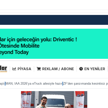
PİYASA
REKLAM / ABONE
EN YENİLER
|
|
2026’ya eTruck ailesiyle hazır
ZF’den şanzımanda kesintisiz performans
Ana