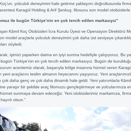
Koç’un, yolculuk deneyimini hale getirme yaklaşımı doğrultusunda fir
acentesi Karagül Holding & Arif Şenkuş, filosunu son model otobüslerle 
ilomuz ile bugün Türkiye’nin en çok tercih edilen markasıyız”
şan Kâmil Koç Otobüsleri İcra Kurulu Üyesi ve Operasyon Direktörü 
on model araçlarla yolculuk deneyimini çok daha üst seviyeye çıkardıkl
nları söyledi;
arak, işimizi yaparken daima en iyiyi sunma hedefiyle çalışıyoruz. Bu y
bugün Türkiye’nin en çok tercih edilen markasıyız. Bugün de kuruldu
zurum acentemiz olarak, başarıyla bölge insanına hizmet veren Karagü
n yeni araçlarını teslim almanın heyecanını yaşıyoruz. Yeni araçlarımızla
 çok daha genç ve çok daha dinamik hale geldi. Yeni yatırımlarla Kâmi
sine yaraşır bir şekilde araç filomuzu gençleştirmeye ve yolcularımıza e
a hizmet sunmaya devam edeceğiz. Yeni otobüslerimiz markamıza, firm
hayırlı olsun.”