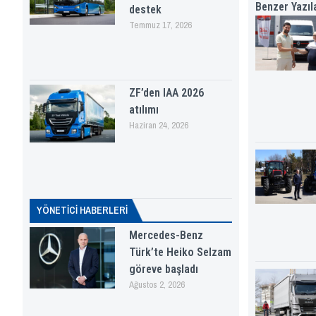
Benzer Yazıl
destek
Temmuz 17, 2026
ZF’den IAA 2026
atılımı
Haziran 24, 2026
YÖNETICI HABERLERI
Mercedes-Benz
Türk’te Heiko Selzam
göreve başladı
Ağustos 2, 2026