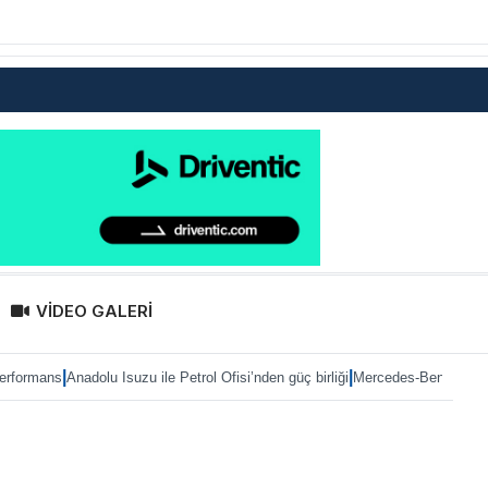
VİDEO GALERİ
|
dolu Isuzu ile Petrol Ofisi’nden güç birliği
Mercedes-Benz Türk’te Heiko Selz