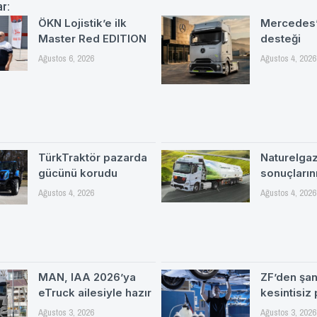
ar:
ÖKN Lojistik’e ilk
Mercedes’
Master Red EDITION
desteği
Ağustos 6, 2026
Ağustos 4, 2026
TürkTraktör pazarda
Naturelgaz 
gücünü korudu
sonuçlarını
Ağustos 4, 2026
Ağustos 4, 2026
MAN, IAA 2026’ya
ZF’den şa
eTruck ailesiyle hazır
kesintisiz
Ağustos 3, 2026
Ağustos 3, 2026