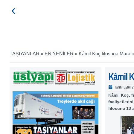
TAŞIYANLAR
»
EN YENİLER
»
Kâmil Koç filosuna Marat
Kâmil K
Tarih:
Eylül 2
Kâmil Koç, f
faaliyetleri
filosuna 13 