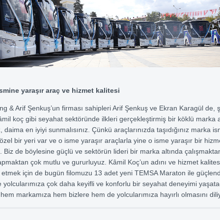
smine yaraşır araç ve hizmet kalitesi
ng & Arif Şenkuş’un firması sahipleri Arif Şenkuş ve Ekran Karagül de, ş
âmil koç gibi seyahat sektöründe ilkleri gerçekleştirmiş bir köklü marka 
z, daima en iyiyi sunmalısınız. Çünkü araçlarınızda taşıdığınız marka is
zel bir yeri var ve o isme yaraşır araçlarla yine o isme yaraşır bir hizmet
. Biz de böylesine güçlü ve sektörün lideri bir marka altında çalışmaktan
apmaktan çok mutlu ve gururluyuz. Kâmil Koç’un adını ve hizmet kalitesi
m etmek için de bugün filomuzu 13 adet yeni TEMSA Maraton ile güçlendi
le yolcularımıza çok daha keyifli ve konforlu bir seyahat deneyimi yaşata
 hem markamıza hem bizlere hem de yolcularımıza hayırlı olmasını dili