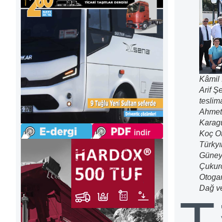
Kâmil 
Arif Ş
teslim
Ahmet 
Karagü
Koç Ot
Türkyı
Güney 
Çukur
Otoga
Dağ ve