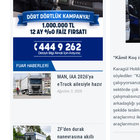
“Kâmil Koç i
FUAR HABERLERI
Karagül Holdi
söylediler: “K
MAN, IAA 2026’ya
çalışıyorsanı
eTruck ailesiyle hazır
sektörde çok ö
Ağustos 3, 2026
çalışmalısınız
arkadaşlığı y
şekilde tesli
araçlarımız i
araçlarımızın
ZF’den durak
nanevrasına akıllı