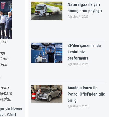
Naturelgaz ilk yarı
sonuçlarını paylaştı
Ağustos 4, 2026
eren
ZF’den şanzımanda
kesintisiz
ısı
performans
Ekran
Ağustos 3, 2026
âmil
,
rmara
Anadolu Isuzu ile
aybars
Petrol Ofisi’nden güç
tıldı.
birliği
Ağustos 3, 2026
şarıyla hizmet
yor. Kâmil