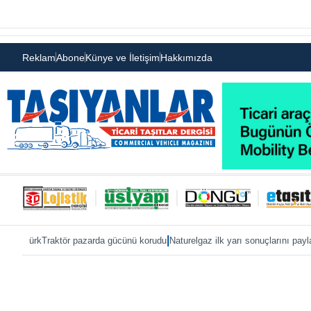
Reklam
Abone
Künye ve İletişim
Hakkımızda
|
|
ktör pazarda gücünü korudu
Naturelgaz ilk yarı sonuçlarını paylaştı
MAN, IAA 