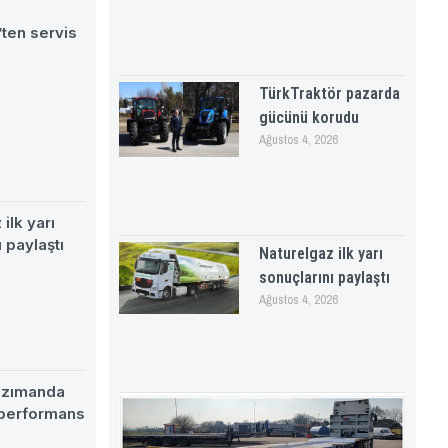
ten servis
TürkTraktör pazarda
gücünü korudu
Ağustos 4, 2026
ilk yarı
 paylaştı
Naturelgaz ilk yarı
sonuçlarını paylaştı
Ağustos 4, 2026
nzımanda
 performans