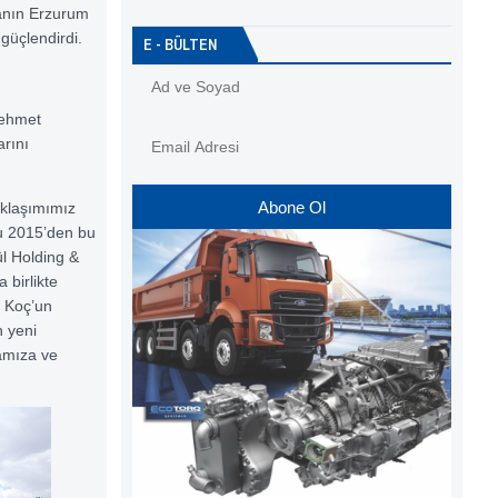
manın Erzurum
güçlendirdi.
E - BÜLTEN
Mehmet
arını
Abone Ol
aklaşımımız
ğu 2015’den bu
l Holding &
 birlikte
l Koç’un
n yeni
amıza ve