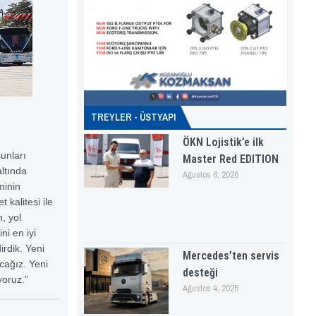
TREYLER - ÜSTYAPI
ÖKN Lojistik’e ilk
unları
Master Red EDITION
altında
Ağustos 6, 2026
minin
 kalitesi ile
, yol
ni en iyi
rdik. Yeni
Mercedes’ten servis
cağız. Yeni
desteği
yoruz.”
Ağustos 4, 2026