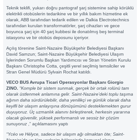
Teknik teklifi, yukarı doğru pantograf şarj sistemine sahip körüklü
elektrikli otobüslerin tedarikine ve bir yıllık bakım hizmetine ek
olarak, ABB tarafından tedarik edilen ve Dalkia Electrotechnics
tarafından kurulan transformatörler, şarj cihazları ve gece
boyunca şarj için 40 şarj kubbesi ile donatılmış beş terminal
istasyonu ve bir otobüs deposunu içeriyor.
Açılış törenine Saint-Nazaire Büyükşehir Belediyesi Başkanı
David Samzun; Saint-Nazaire Büyükşehir Belediyesi Ulaşım
İşlerinden Sorumlu Başkan Yardımcısı ve Stran Yönetim Kurulu
Başkanı Christophe Cotta, çeşitli yerel seçilmiş temsilciler ve
Stran Genel Müdürü Sylvain Rochat katıldı.
VECO BUS Avrupa Ticari Operasyonlar Başkanı Giorgio
ZINO.
“Komple bir sistem sunmak, gerçek bir ortak rolünü tam
olarak üstlenmek anlamına gelir. Saint-Nazaire’deki toplu taşıma
ağının daha sürdürülebilir, daha yenilikçi ve günlük olarak daha
keyifli bir ulaşım anlayışına dönüşümünü desteklemekten gurur
duyuyoruz. Üç uzmanlık alanını birleştirerek, herkesin yararına
olacak güvenilir, yüksek performanslı ve sessiz bir çözüm
sunuyoruz
,” açıklamasını yaptı
“Ycéo ve Hélyce, sadece bir ulaşım ağı olmaktan öte; Saint-