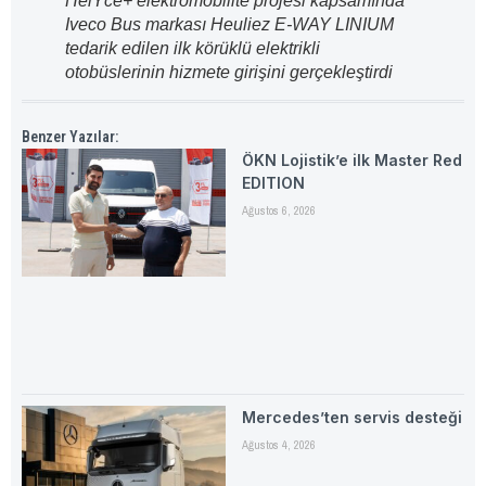
HélYce+ elektromobilite projesi kapsamında
Iveco Bus markası Heuliez
E-WAY LINIUM
tedarik edilen ilk körüklü elektrikli
otobüslerinin hizmete girişini gerçekleştirdi
Benzer Yazılar:
ÖKN Lojistik’e ilk Master Red
EDITION
Ağustos 6, 2026
Mercedes’ten servis desteği
Ağustos 4, 2026