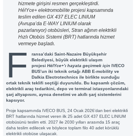
hizmete girişini resmen gerçekleştirdi.
HélYce+ elektromobilite projesi kapsamında
teslim edilen GX 437 ELEC LINIUM
(Avrupa’da E-WAY LINIUM olarak
pazarlanıyor) otobüsleri, Stran ağının elektrikli
Hızlı Otobüs Sistemi (BRT) hatlarında hizmet
vermeye başladı.
F
ransa’daki Saint-Nazaire Büyükşehir
Belediyesi, büyük elektrikli ulaşım
projesi
HélYce+’ı hayata geçirmek için
IVECO
BUS’un iki teknik ortağı ABB E-mobility ve
Dalkia Electrotechnics ile birlikte sunduğu
ortak teknik teklifi seçtiği duyuruldu. Bu kapsamlı çözüm,
elektrikli araç tedarikini, depo ve terminal istasyonlarındaki
şarj altyapısını, ayrıca denetimi ve akıllı şarj sistemlerini
kapsıyor.
Proje kapsamında IVECO BUS, 24 Ocak 2026’dan beri elektrikli
BRT hatlarında hizmet veren ilk 25 adet GX 437 ELEC LINIUM
otobüsünü teslim etti. 2027 ile 2030 yılları arasında 15 araç
daha teslim edilecek ve böylece toplam filo 40 adet körüklü
elektrikli otobüse ulaşacak.