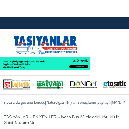
|
|
 pazarda gücünü korudu
Naturelgaz ilk yarı sonuçlarını paylaştı
MAN, IAA 2026’
TAŞIYANLAR
»
EN YENİLER
»
Iveco Bus 25 elektrikli körüklü ile
Saint-Nazaire ‘de