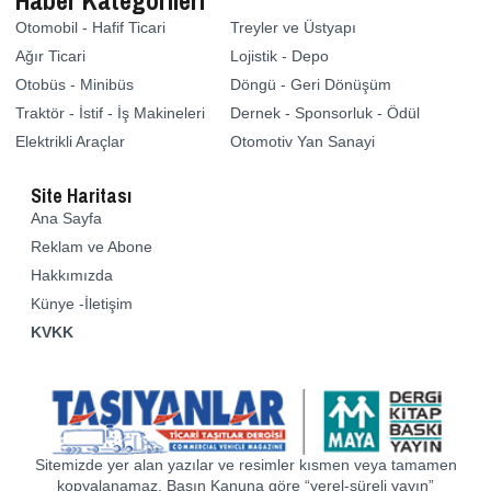
Otomobil - Hafif Ticari
Treyler ve Üstyapı
Ağır Ticari
Lojistik - Depo
Otobüs - Minibüs
Döngü - Geri Dönüşüm
Traktör - İstif - İş Makineleri
Dernek - Sponsorluk - Ödül
Elektrikli Araçlar
Otomotiv Yan Sanayi
Site Haritası
Ana Sayfa
Reklam ve Abone
Hakkımızda
Künye -İletişim
KVKK
Sitemizde yer alan yazılar ve resimler kısmen veya tamamen
kopyalanamaz. Basın Kanuna göre “yerel-süreli yayın”