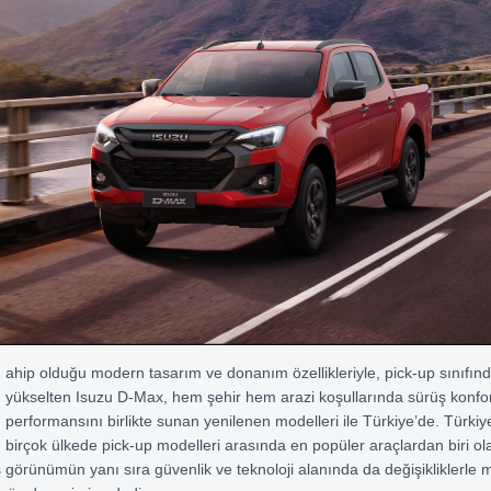
ahip olduğu modern tasarım ve donanım özellikleriyle, pick-up sınıfınd
yükselten Isuzu D-Max, hem şehir hem arazi koşullarında sürüş konfo
performansını birlikte sunan yenilenen modelleri ile Türkiye’de. Türkiye
birçok ülkede pick-up modelleri arasında en popüler araçlardan biri ol
ş görünümün yanı sıra güvenlik ve teknoloji alanında da değişikliklerle m