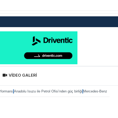
VİDEO GALERİ
|
olu Isuzu ile Petrol Ofisi’nden güç birliği
Mercedes-Benz Türk’te Heiko Selza