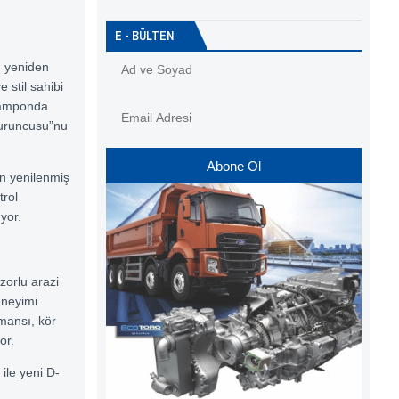
E - BÜLTEN
; yeniden
 stil sahibi
 tamponda
Turuncusu”nu
Abone Ol
n yenilenmiş
trol
yor.
zorlu arazi
eneyimi
rmansı, kör
or.
 ile yeni D-