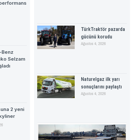
 performans
TürkTraktör pazarda
gücünü korudu
Ağustos 4, 2026
-Benz
eiko Selzam
şladı
Naturelgaz ilk yarı
sonuçlarını paylaştı
Ağustos 4, 2026
suna 2 yeni
kyliner
26