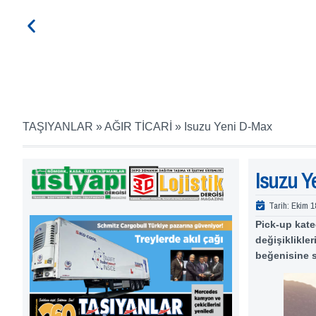
TAŞIYANLAR
»
AĞIR TİCARİ
»
Isuzu Yeni D-Max
Isuzu Y
Tarih:
Ekim 1
Pick-up kate
değişiklikler
beğenisine 