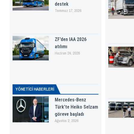
destek
Temmuz 17, 2026
ZF’den IAA 2026
atılımı
Haziran 24, 2026
YÖNETICI HABERLERI
Mercedes-Benz
Türk’te Heiko Selzam
göreve başladı
Ağustos 2, 2026