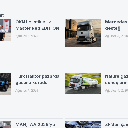
ar:
ÖKN Lojistik’e ilk
Mercedes’
Master Red EDITION
desteği
Ağustos 6, 2026
Ağustos 4, 2026
TürkTraktör pazarda
Naturelgaz 
gücünü korudu
sonuçlarını
Ağustos 4, 2026
Ağustos 4, 2026
MAN, IAA 2026’ya
ZF’den şa