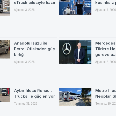
eTruck ailesiyle hazır
kesintisiz
Ağustos 3, 2026
Ağustos 3, 2026
Anadolu Isuzu ile
Mercedes
Petrol Ofisi’nden güç
Türk’te H
birliği
göreve ba
Ağustos 3, 2026
Ağustos 2, 2026
Aybir filosu Renault
Metro filo
Trucks ile güçleniyor
Neoplan S
Temmuz 31, 2026
Temmuz 30, 20