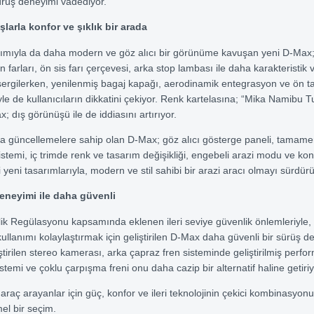
ürüş deneyimi vadediyor.
larla konfor ve şıklık bir arada
arımıyla da daha modern ve göz alıcı bir görünüme kavuşan yeni D-Max
 farları, ön sis farı çerçevesi, arka stop lambası ile daha karakteristik ve
sergilerken, yenilenmiş bagaj kapağı, aerodinamik entegrasyon ve ön
le de kullanıcıların dikkatini çekiyor. Renk kartelasına; “Mika Namibu 
; dış görünüşü ile de iddiasını artırıyor.
a güncellemelere sahip olan D-Max; göz alıcı gösterge paneli, tamame
stemi, iç trimde renk ve tasarım değişikliği, engebeli arazi modu ve kon
yeni tasarımlarıyla, modern ve stil sahibi bir arazi aracı olmayı sürdürü
eneyimi ile daha güvenli
k Regülasyonu kapsamında eklenen ileri seviye güvenlik önlemleriyle, 
kullanımı kolaylaştırmak için geliştirilen D-Max daha güvenli bir sürüş d
ştirilen stereo kamerası, arka çapraz fren sisteminde geliştirilmiş perfo
stemi ve çoklu çarpışma freni onu daha cazip bir alternatif haline getiriy
araç arayanlar için güç, konfor ve ileri teknolojinin çekici kombinasyonu
l bir seçim.