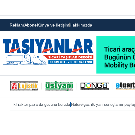
Reklam
Abone
Künye ve İletişim
Hakkımızda
|
|
tör pazarda gücünü korudu
Naturelgaz ilk yarı sonuçlarını paylaştı
MAN, IAA 2