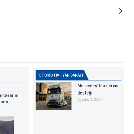
OTOMOTİV - YAN SANAYİ
Mercedes’ten servis
desteği
ış tasarım
Ağustos 4, 2026
ların