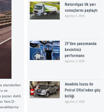
Naturelgaz ilk yarı
sonuçlarını paylaştı
Ağustos 4, 2026
ZF’den şanzımanda
kesintisiz
performans
Ağustos 3, 2026
Anadolu Isuzu ile
a standartları
Petrol Ofisi’nden güç
ru ve
birliği
 pazarı dahil,
an Yeni D-
Ağustos 3, 2026
eraklılarına