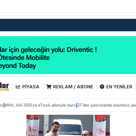
PİYASA
REKLAM / ABONE
EN YENİLER
|
|
026’ya eTruck ailesiyle hazır
ZF’den şanzımanda kesintisiz performans
Anad