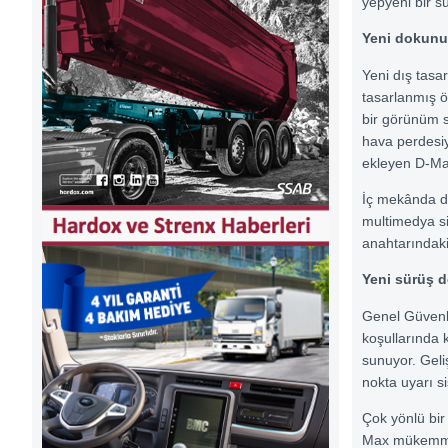
yepyeni bir s
Yeni dokunuş
Yeni dış tas
tasarlanmış ön
bir görünüm 
hava perdesiy
ekleyen D-Max
İç mekânda d
multimedya si
anahtarındaki 
Yeni sürüş d
Genel Güvenli
koşullarında 
sunuyor. Geli
nokta uyarı si
Çok yönlü bir 
Max mükemme