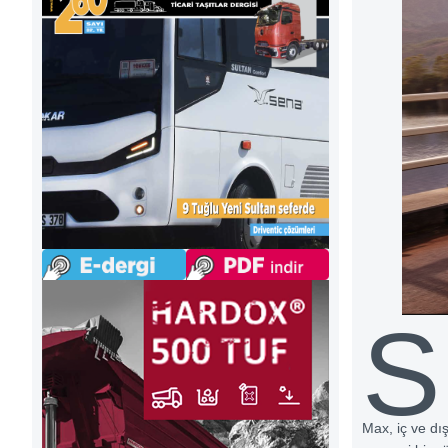
S
Max, iç ve dı