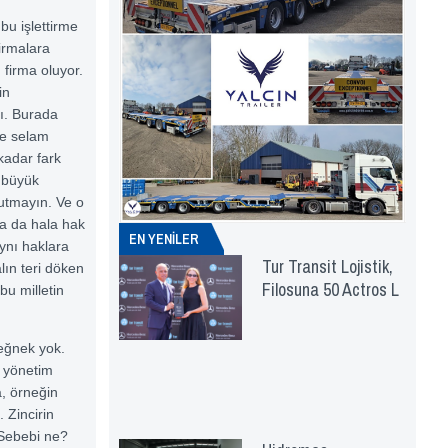
bu işlettirme
firmalara
 firma oluyor.
in
ı. Burada
ne selam
kadar fark
n büyük
utmayın. Ve o
sa da hala hak
EN YENİLER
aynı haklara
Tur Transit Lojistik,
lın teri döken
Filosuna 50 Actros L
bu milletin
değnek yok.
, yönetim
a, örneğin
 Zincirin
. Sebebi ne?