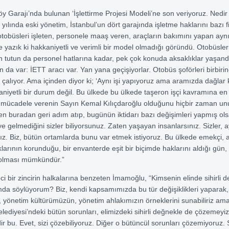
y Garajı’nda bulunan ‘İşlettirme Projesi Modeli’ne son veriyoruz. Nedir 
 yılında eski yönetim, İstanbul’un dört garajında işletme haklarını bazı 
 otobüsleri işleten, personele maaş veren, araçların bakımını yapan aynı
 yazık ki hakkaniyetli ve verimli bir model olmadığı göründü. Otobüsler
 tutun da personel hatlarına kadar, pek çok konuda aksaklıklar yaşand
n da var: İETT aracı var. Yan yana geçişiyorlar. Otobüs şoförleri birbiri
a çalıyor. Ama içinden diyor ki; ‘Aynı işi yapıyoruz ama aramızda dağlar 
kaniyetli bir durum değil. Bu ülkede bu ülkede taşeron işçi kavramına e
, mücadele verenin Sayın Kemal Kılıçdaroğlu olduğunu hiçbir zaman un
aren buradan geri adım atıp, bugünün iktidarı bazı değişimleri yapmış ol
ye gelmediğini sizler biliyorsunuz. Zaten yaşayan insanlarsınız. Sizler, 
z. Biz, bütün ortamlarda bunu var etmek istiyoruz. Bu ülkede emekçi, a
larının korunduğu, bir envanterde eşit bir biçimde haklarını aldığı gün, 
e olması mümkündür.”
i bir zincirin halkalarına benzeten İmamoğlu, “Kimsenin elinde sihirli 
da söylüyorum? Biz, kendi kapsamımızda bu tür değişiklikleri yaparak
, yönetim kültürümüzün, yönetim ahlakımızın örneklerini sunabiliriz am
lediyesi’ndeki bütün sorunları, elimizdeki sihirli değnekle de çözemeyiz.
dir bu. Evet, sizi çözebiliyoruz. Diğer o bütüncül sorunları çözemiyoruz