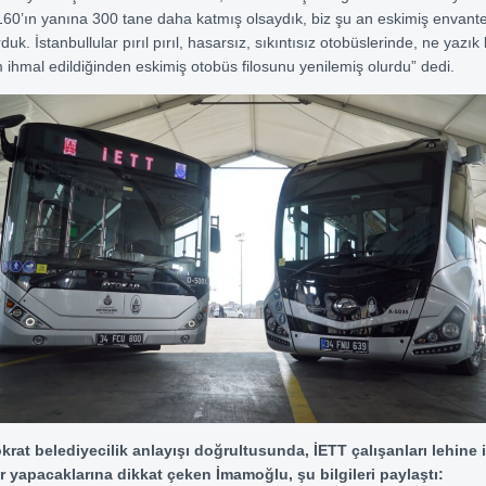
60’ın yanına 300 tane daha katmış olsaydık, biz şu an eskimiş envant
duk. İstanbullular pırıl pırıl, hasarsız, sıkıntısız otobüslerinde, ne yazık
ihmal edildiğinden eskimiş otobüs filosunu yenilemiş olurdu” dedi.
rat belediyecilik anlayışı doğrultusunda, İETT çalışanları lehine il
 yapacaklarına dikkat çeken İmamoğlu, şu bilgileri paylaştı: