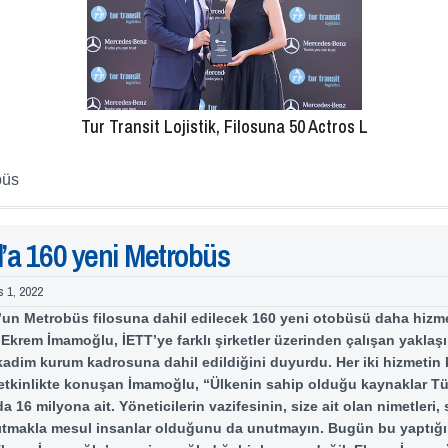
Tur Transit Lojistik, Filosuna 50 Actros L
büs
l’a 160 yeni Metrobüs
s 1, 2022
’un Metrobüs filosuna dahil edilecek 160 yeni otobüsü daha hizm
Ekrem İmamoğlu, İETT’ye farklı şirketler üzerinden çalışan yaklaş
kadim kurum kadrosuna dahil edildiğini duyurdu. Her iki hizmetin
 etkinlikte konuşan İmamoğlu, “Ülkenin sahip olduğu kaynaklar Tü
a 16 milyona ait. Yöneticilerin vazifesinin, size ait olan nimetleri, s
tmakla mesul insanlar olduğunu da unutmayın. Bugün bu yaptığım