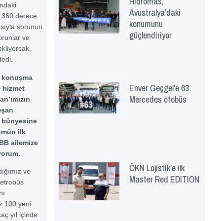
Hidromas,
ındaki
Avustralya’daki
l. 360 derece
konumunu
ısıyla sorunun
güçlendiriyor
orunlar ve
ekliyorsak,
dedi.
ir konuşma
Enver Geçgel’e 63
e hizmet
Mercedes otobüs
an’ımızın
ışan
e bünyesine
ümün ilk
BB ailemize
iyorum.
ÖKN Lojistik’e ilk
dığımız ve
Master Red EDITION
metrobüs
nı
z 100 yeni
ç yıl içinde