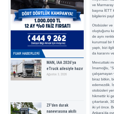
ve Marmaray d
başına İETT k
bilgilerini payl
Otobüsler ve 
oluştuğunu ka
de aynı renkt
kurumsal bir 
yaptı, bizi il
FUAR HABERLERI
da kararını v
MAN, IAA 2026’ya
Mevcuttaki me
İmamoğlu, “Sef
eTruck ailesiyle hazır
çalışamayan v
Ağustos 3, 2026
biraz bitkin,
edemezdik. İs
otobüsleri ye
hikmettir ki g
çıkartarak, 3
ZF’den durak
iki yıl önce.
nanevrasına akıllı
Ankara’da oy