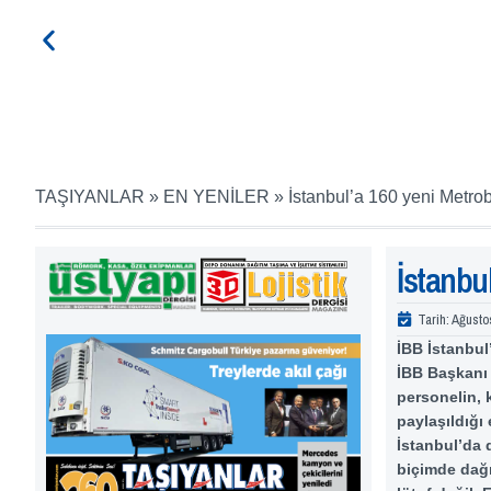
TAŞIYANLAR
»
EN YENİLER
»
İstanbul’a 160 yeni Metro
İstanbu
Tarih:
Ağusto
İBB İstanbul
İBB Başkanı 
personelin, 
paylaşıldığı
İstanbul’da d
biçimde dağı