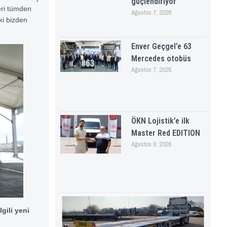
güçlendiriyor
eri tümden
Ağustos 7, 2026
 ki bizden
Enver Geçgel’e 63
Mercedes otobüs
Ağustos 7, 2026
ÖKN Lojistik’e ilk
Master Red EDITION
Ağustos 6, 2026
gili yeni