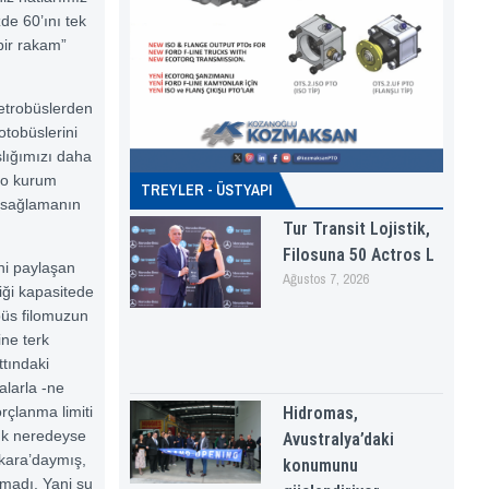
de 60’ını tek
bir rakam”
etrobüslerden
otobüslerini
şlığımızı daha
ı o kurum
TREYLER - ÜSTYAPI
ni sağlamanın
Tur Transit Lojistik,
Filosuna 50 Actros L
ni paylaşan
Ağustos 7, 2026
diği kapasitede
büs filomuzun
ine terk
ttındaki
alarla -ne
Hidromas,
orçlanma limiti
ık neredeyse
Avustralya’daki
nkara’daymış,
konumunu
madı. Yani şu