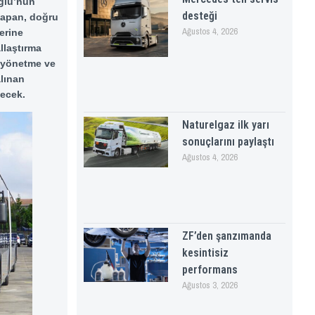
oğlu’nun
desteği
 yapan, doğru
Ağustos 4, 2026
yerine
llaştırma
i yönetme ve
lınan
şecek.
Naturelgaz ilk yarı
sonuçlarını paylaştı
Ağustos 4, 2026
ZF’den şanzımanda
kesintisiz
performans
Ağustos 3, 2026