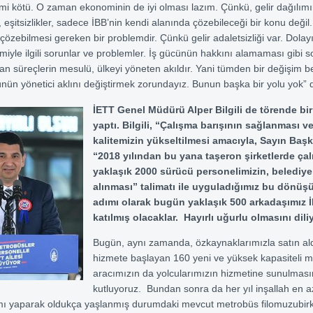
 kötü. O zaman ekonominin de iyi olması lazım. Çünkü, gelir dağılım
r, eşitsizlikler, sadece İBB’nin kendi alanında çözebileceği bir konu deği
çözebilmesi gereken bir problemdir. Çünkü gelir adaletsizliği var. Dolay
miyle ilgili sorunlar ve problemler. İş gücünün hakkını alamaması gibi s
an süreçlerin mesulü, ülkeyi yöneten akıldır. Yani tümden bir değişim b
nün yönetici aklını değiştirmek zorundayız. Bunun başka bir yolu yok” 
İETT Genel Müdürü Alper Bilgili de törende b
yaptı. Bilgili, “Çalışma barışının sağlanması v
kalitemizin yükseltilmesi amacıyla, Sayın Başk
“2018 yılından bu yana taşeron şirketlerde çal
yaklaşık 2000 sürücü personelimizin, belediy
alınması” talimatı ile uyguladığımız bu dönüş
adımı olarak bugün yaklaşık 500 arkadaşımız İ
katılmış olacaklar. Hayırlı uğurlu olmasını dil
Bugün, aynı zamanda, özkaynaklarımızla satın al
hizmete başlayan 160 yeni ve yüksek kapasiteli 
aracımızın da yolcularımızın hizmetine sunulması
kutluyoruz. Bundan sonra da her yıl inşallah en a
mı yaparak oldukça yaşlanmış durumdaki mevcut metrobüs filomuzubirka