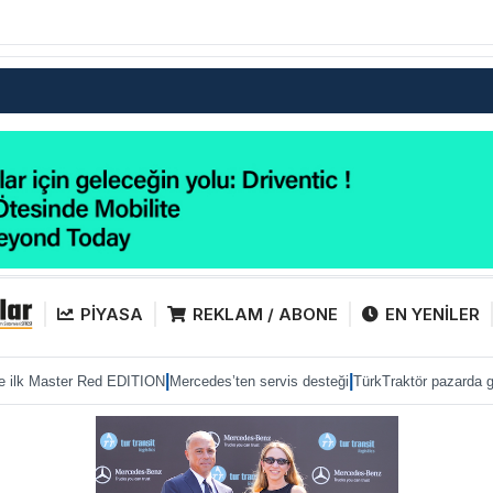
PİYASA
REKLAM / ABONE
EN YENİLER
|
|
|
Red EDITION
Mercedes’ten servis desteği
TürkTraktör pazarda gücünü korudu