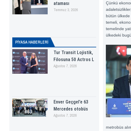
ataması
Çünkü ekonomi
adaletsizlikle
Temmuz 3, 2026
bütün ülkede 
temeli, ekono
temelinde yat
ülkedeki bugü
PİYASA HABERLERI
Tur Transit Lojistik,
Filosuna 50 Actros L
Ağustos 7, 2026
Enver Geçgel’e 63
Mercedes otobüs
Ağustos 7, 2026
metrobüs alı