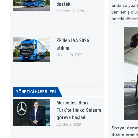
destek
anda şu yüz 1
Temmuz 17, 2026
yenilemiş olur
önceki dönem 
ZF’den IAA 2026
atılımı
Haziran 24, 2026
YÖNETICI HABERLERI
Mercedes-Benz
Türk’te Heiko Selzam
göreve başladı
Ağustos 2, 2026
Sosyal demok
düzenlemeler