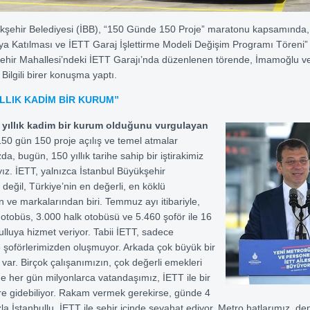
ükşehir Belediyesi (İBB), “150 Günde 150 Proje” maratonu kapsamında,
oya Katılması ve İETT Garaj İşlettirme Modeli Değişim Programı Töreni”
şehir Mahallesi’ndeki İETT Garajı’nda düzenlenen törende, İmamoğlu v
Bilgili birer konuşma yaptı.
YILLIK KADİM BİR KURUM”
 yıllık kadim bir kurum olduğunu vurgulayan
50 gün 150 proje açılış ve temel atmalar
, bugün, 150 yıllık tarihe sahip bir iştirakimiz
yız. İETT, yalnızca İstanbul Büyükşehir
 değil, Türkiye’nin en değerli, en köklü
 ve markalarından biri. Temmuz ayı itibariyle,
otobüs, 3.000 halk otobüsü ve 5.460 şoför ile 16
ulluya hizmet veriyor. Tabii İETT, sadece
 şoförlerimizden oluşmuyor. Arkada çok büyük bir
var. Birçok çalışanımızın, çok değerli emekleri
de her gün milyonlarca vatandaşımız, İETT ile bir
re gidebiliyor. Rakam vermek gerekirse, günde 4
a İstanbullu, İETT ile şehir içinde seyahat ediyor. Metro hatlarımız, de