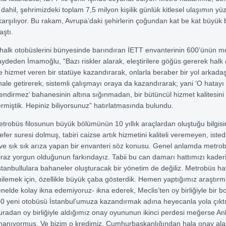
ahil, şehrimizdeki toplam 7,5 milyon kişilik günlük kitlesel ulaşımın yüz
arşılıyor. Bu rakam, Avrupa’daki şehirlerin çoğundan kat be kat büyük 
aştı.
halk otobüslerini bünyesinde barındıran İETT envanterinin 600’ünün m
ydeden İmamoğlu, “Bazı riskler alarak, eleştirilere göğüs gererek halk 
e hizmet veren bir statüye kazandırarak, onlarla beraber bir yol arkada
hale getirerek, sistemli çalışmayı oraya da kazandırarak; yani ‘O hatay
gilendirmez’ bahanesinin altına sığınmadan, bir bütüncül hizmet kalitesi
ermiştik. Hepiniz biliyorsunuz” hatırlatmasında bulundu.
trobüs filosunun büyük bölümünün 10 yıllık araçlardan oluştuğu bilgisi
er suresi dolmuş, tabiri caizse artık hizmetini kaliteli veremeyen, iste
e sık sık arıza yapan bir envanteri söz konusu. Genel anlamda metro
 biraz yorgun olduğunun farkındayız. Tabii bu can damarı hattımızı kader
tanbullulara bahaneler oluşturacak bir yönetim de değiliz. Metrobüs ha
nilemek için, özellikle büyük çaba gösterdik. Hemen yaptığımız araştırm
enelde kolay ikna edemiyoruz- ikna ederek, Meclis’ten oy birliğiyle bir b
00 yeni otobüsü İstanbul’umuza kazandırmak adına heyecanla yola çıkt
 Buradan oy birliğiyle aldığımız onay oyununun ikinci perdesi meğerse A
nanıyormuş. Ve bizim o kredimiz, Cumhurbaşkanlığından hala onay ala