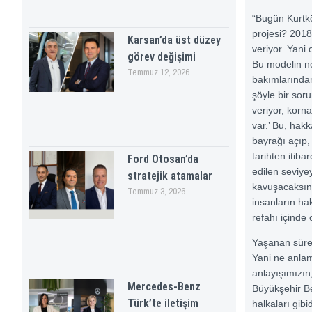
“Bugün Kurtkö
projesi? 2018
Karsan’da üst düzey
veriyor. Yani
görev değişimi
Bu modelin ne
Temmuz 12, 2026
bakımlarından
şöyle bir soru
veriyor, korn
var.’ Bu, hak
bayrağı açıp
tarihten itib
Ford Otosan’da
edilen seviye
stratejik atamalar
kavuşacaksını
Temmuz 3, 2026
insanların hak
refahı içind
Yaşanan sürec
Yani ne anlam
anlayışımızın
Mercedes-Benz
Büyükşehir Be
Türk’te iletişim
halkaları gibi