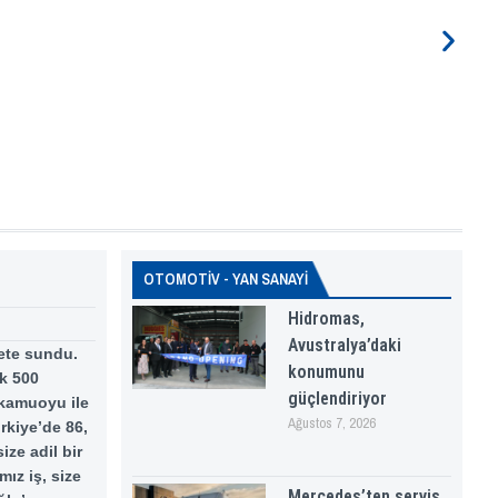
OTOMOTİV - YAN SANAYİ
Hidromas,
Avustralya’daki
ete sundu.
konumunu
ık 500
güçlendiriyor
 kamuoyu ile
Ağustos 7, 2026
rkiye’de 86,
ize adil bir
ız iş, size
Mercedes’ten servis