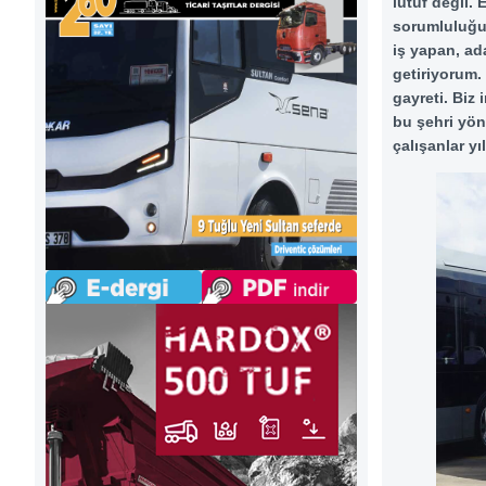
lütuf değil.
sorumluluğun
iş yapan, ada
getiriyorum.
gayreti. Biz
bu şehri yön
çalışanlar yı