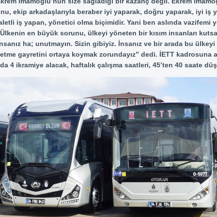
 Ekrem İmamoğlu’nun size sağladığı bir kazanç değil. Ekrem İmam
u, ekip arkadaşlarıyla beraber iyi yaparak, doğru yaparak, iyi iş
letli iş yapan, yönetici olma biçimidir. Yani ben aslında vazifemi 
 Ülkenin en büyük sorunu, ülkeyi yöneten bir kısım insanları kutsa
 insanız ha; unutmayın. Sizin gibiyiz. İnsanız ve bir arada bu ülkey
etme gayretini ortaya koymak zorundayız” dedi. İETT kadrosuna a
lda 4 ikramiye alacak, haftalık çalışma saatleri, 45’ten 40 saate dü