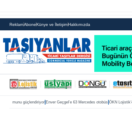
Reklam
Abone
Künye ve İletişim
Hakkımızda
|
|
çlendiriyor
Enver Geçgel’e 63 Mercedes otobüs
ÖKN Lojistik’e ilk Master 