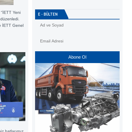
 “İETT Yeni
E - BÜLTEN
 düzenledi.
e İETT Genel
Abone Ol
niz hatlarımız