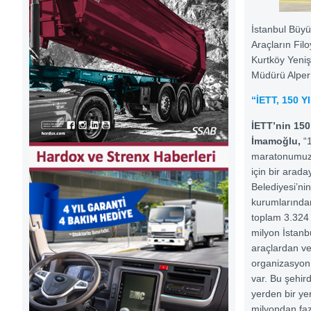
İstanbul Büy
Araçların Fil
Kurtköy Yeni
Müdürü Alper 
“İETT, 150 
İETT’nin 150
İmamoğlu,
“1
maratonumuzda
için bir arada
Belediyesi’nin
kurumlarından
toplam 3.324 
milyon İstanb
araçlardan ve
organizasyon 
var. Bu şehir
yerden bir ye
milyondan fazl