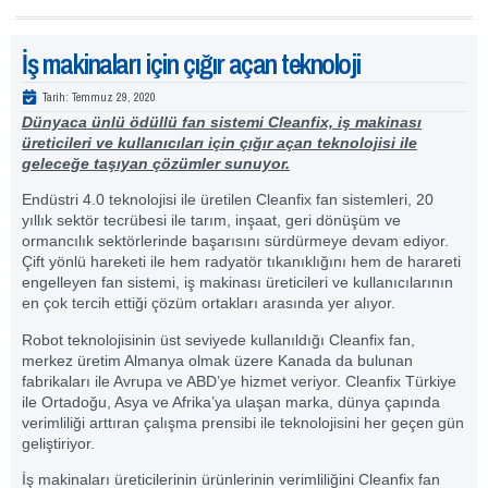
İş makinaları için çığır açan teknoloji
Tarih:
Temmuz 29, 2020
Dünyaca ünlü ödüllü fan sistemi Cleanfix, iş makinası
üreticileri ve kullanıcıları için çığır açan teknolojisi ile
geleceğe taşıyan çözümler sunuyor.
Endüstri 4.0 teknolojisi ile üretilen Cleanfix fan sistemleri, 20
yıllık sektör tecrübesi ile tarım, inşaat, geri dönüşüm ve
ormancılık sektörlerinde başarısını sürdürmeye devam ediyor.
Çift yönlü hareketi ile hem radyatör tıkanıklığını hem de harareti
engelleyen fan sistemi, iş makinası üreticileri ve kullanıcılarının
en çok tercih ettiği çözüm ortakları arasında yer alıyor.
Robot teknolojisinin üst seviyede kullanıldığı Cleanfix fan,
merkez üretim Almanya olmak üzere Kanada da bulunan
fabrikaları ile Avrupa ve ABD’ye hizmet veriyor. Cleanfix Türkiye
ile Ortadoğu, Asya ve Afrika’ya ulaşan marka, dünya çapında
verimliliği arttıran çalışma prensibi ile teknolojisini her geçen gün
geliştiriyor.
İş makinaları üreticilerinin ürünlerinin verimliliğini Cleanfix fan