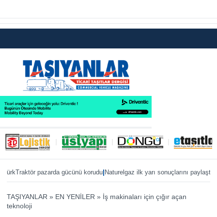
|
|
kTraktör pazarda gücünü korudu
Naturelgaz ilk yarı sonuçlarını paylaştı
MAN, 
TAŞIYANLAR
»
EN YENİLER
»
İş makinaları için çığır açan
teknoloji