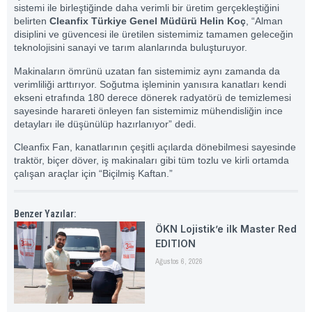
sistemi ile birleştiğinde daha verimli bir üretim gerçekleştiğini
belirten
Cleanfix Türkiye Genel Müdürü Helin Koç
, “Alman
disiplini ve güvencesi ile üretilen sistemimiz tamamen geleceğin
teknolojisini sanayi ve tarım alanlarında buluşturuyor.
Makinaların ömrünü uzatan fan sistemimiz aynı zamanda da
verimliliği arttırıyor. Soğutma işleminin yanısıra kanatları kendi
ekseni etrafında 180 derece dönerek radyatörü de temizlemesi
sayesinde harareti önleyen fan sistemimiz mühendisliğin ince
detayları ile düşünülüp hazırlanıyor” dedi.
Cleanfix Fan, kanatlarının çeşitli açılarda dönebilmesi sayesinde
traktör, biçer döver, iş makinaları gibi tüm tozlu ve kirli ortamda
çalışan araçlar için “Biçilmiş Kaftan.”
Benzer Yazılar:
ÖKN Lojistik’e ilk Master Red
EDITION
Ağustos 6, 2026