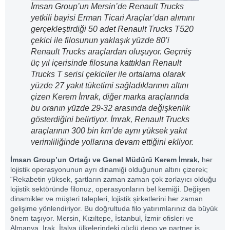
İmsan Group’un Mersin’de Renault Trucks
yetkili bayisi Erman Ticari Araçlar’dan alımını
gerçekleştirdiği 50 adet Renault Trucks T520
çekici ile filosunun yaklaşık yüzde 80’i
Renault Trucks araçlardan oluşuyor. Geçmiş
üç yıl içerisinde filosuna kattıkları Renault
Trucks T serisi çekiciler ile ortalama olarak
yüzde 27 yakıt tüketimi sağladıklarının altını
çizen Kerem İmrak, diğer marka araçlarında
bu oranın yüzde 29-32 arasında değişkenlik
gösterdiğini belirtiyor. İmrak, Renault Trucks
araçlarının 300 bin km’de aynı yüksek yakıt
verimliliğinde yollarına devam ettiğini ekliyor.
İmsan Group’un Ortağı ve Genel Müdürü Kerem İmrak,
her
lojistik operasyonunun ayrı dinamiği olduğunun altını çizerek;
“Rekabetin yüksek, şartların zaman zaman çok zorlayıcı olduğu
lojistik sektöründe filonuz, operasyonların bel kemiği. Değişen
dinamikler ve müşteri talepleri, lojistik şirketlerini her zaman
gelişime yönlendiriyor. Bu doğrultuda filo yatırımlarınız da büyük
önem taşıyor. Mersin, Kızıltepe, İstanbul, İzmir ofisleri ve
Almanya, Irak, İtalya ülkelerindeki güçlü depo ve partner iş