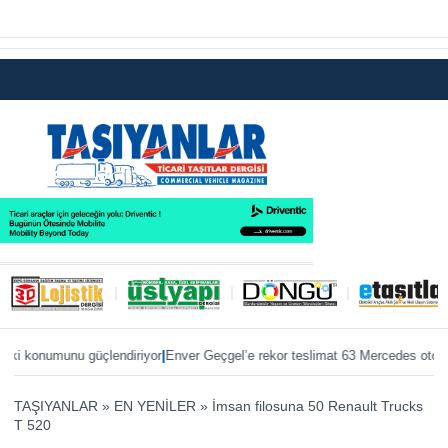
|
|
onumunu güçlendiriyor
Enver Geçgel’e rekor teslimat 63 Mercedes otobüs
ÖKN
TAŞIYANLAR
»
EN YENİLER
»
İmsan filosuna 50 Renault Trucks
T 520