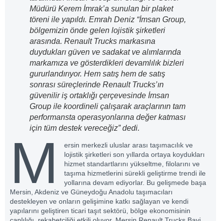
Müdürü Kerem İmrak’a sunulan bir plaket
töreni ile yapıldı. Emrah Deniz “İmsan Group,
bölgemizin önde gelen lojistik şirketleri
arasında. Renault Trucks markasına
duydukları güven ve sadakat ve alımlarında
markamıza ve gösterdikleri devamlılık bizleri
gururlandırıyor. Hem satış hem de satış
sonrası süreçlerinde Renault Trucks’ın
güvenilir iş ortaklığı çerçevesinde İmsan
Group ile koordineli çalışarak araçlarının tam
performansta operasyonlarına değer katması
için tüm destek vereceğiz” dedi.
M
ersin merkezli uluslar arası taşımacılık ve
lojistik şirketleri son yıllarda ortaya koydukları
hizmet standartlarını yükseltme, filolarını ve
taşıma hizmetlerini sürekli geliştirme trendi ile
yollarına devam ediyorlar. Bu gelişmede başa
Mersin, Akdeniz ve Güneydoğu Anadolu taşımacıları
destekleyen ve onların gelişimine katkı sağlayan ve kendi
yapılarını geliştiren ticari taşıt sektörü, bölge ekonomisinin
canlılığı, rekabetçiliği etkili oluyor. Mersin Renault Trucks Bayi