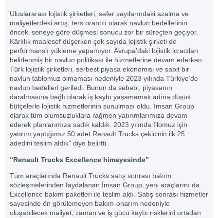
Uluslararası lojistik şirketleri, sefer sayılarındaki azalma ve
maliyetlerdeki artış, ters orantılı olarak navlun bedellerinin
önceki seneye göre düşmesi sonucu zor bir süreçten geçiyor.
Kârlılık maalesef düşerken çok sayıda lojistik şirketi de
performanslı yükleme yapamıyor. Avrupa’daki lojistik icracıları
belirlenmiş bir navlun politikası ile hizmetlerine devam ederken
Türk lojistik şirketleri, serbest piyasa ekonomisi ve sabit bir
navlun tablomuz olmaması nedeniyle 2023 yılında Türkiye’de
navlun bedelleri geriledi. Bunun da sebebi, piyasanın
daralmasına bağlı olarak iş kaybı yaşamamak adına düşük
bütçelerle lojistik hizmetlerinin sunulması oldu. İmsan Group
olarak tüm olumsuzluklara rağmen yatırımlarımıza devam
ederek planlarımıza sadık kaldık. 2023 yılında filomuz için
yatırım yaptığımız 50 adet Renault Trucks çekicinin ilk 25
adedini teslim aldık” diye belirtti.
“Renault Trucks Excellence himayesinde”
Tüm araçlarında Renault Trucks satış sonrası bakım
sözleşmelerinden faydalanan İmsan Group, yeni araçlarını da
Excellence bakım paketleri ile teslim aldı. Satış sonrası hizmetler
sayesinde ön görülemeyen bakım-onarım nedeniyle
oluşabilecek maliyet, zaman ve iş gücü kaybı risklerini ortadan