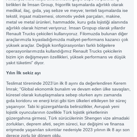
birlikleri ile İmsan Group, frigorifik taşımalarda ağırlıklı olarak
medikal, ilaç, gıda, yaş sebze ve meyve; tenteli taşımalarda ise
tekstil, inşaat malzemesi, otomotiv yedek parçaları, makine,
metal ve metal ürünleri, hammadde, kuru gıda lojistiği alanında
ağırlıklı olarak hizmet veriyoruz. İmsan Gropup olarak yıllardır
Renault Trucks çekicileri kullanıyoruz. Filomuzda bulunan diğer
araçlarımızla kıyasladığımızda maliyet-performans kazancı çok
yüksek araçlar. Değişik konfigürasyonları farklı bölgelere
operasyonlarımızda kullandığımız Renault Trucks çekicilerin
bizim için değişmeyen özellikleri, yüksek performans ve düşük
yakıt tüketimi” diyor.
Yılın İlk sekiz ayı
Teslimat töreninde 2023’ün ilk 8 ayını da değerlendiren Kerem
İmrak; “Global ekonomik bunalım ve devam eden ülke savaşları,
küresel olarak kutuplaşmalara sebep olurken aynı zamanda
gıda koridoru ve enerji krizi gibi tüm ülkeleri etkileyen bir süreç
yaşanıyor. Tabi ki güzergahlarda belirsizlikler, Avrupalı yeni
lojistik oyuncularının özellikle Türk lojistik şirketlerinin
güzergahına girmesi, Türk sürücülerinin Shengen vize almadaki
zorlukları, deprem afeti, seçim süreci, kur değişimi ve finansa
erişmede yaşanılan sıkıntılar nedeniyle 2023 yılının ilk 8 ayı son
derece zorlu bir dönem oldu.