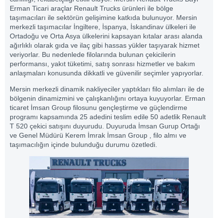
Erman Ticari araçlar Renault Trucks ürünleri ile bölge
taşımacıları ile sektörün gelişimine katkıda bulunuyor. Mersin
merkezli taşımacılar İngiltere, İspanya, İskandinav ülkeleri ile
Ortadoğu ve Orta Asya ülkelerini kapsayan kıtalar arası alanda
ağırlıklı olarak gıda ve ilaç gibi hassas yükler taşıyarak hizmet
veriyorlar. Bu nedenlede filolarında bulunan çekicilerin
performansı, yakıt tüketimi, satış sonrası hizmetler ve bakım
anlaşmaları konusunda dikkatli ve güvenilir seçimler yapıyorlar.
Mersin merkezli dinamik nakliyeciler yaptıkları filo alımları ile de
bölgenin dinamizmini ve çalışkanlığını ortaya kuyuyorlar. Erman
ticaret İmsan Group filosunu gençleştirme ve güçlendirme
programı kapsamında 25 adedini teslim edile 50 adetlik Renault
T 520 çekici satışını duyurudu. Duyuruda İmsan Gurup Ortağı
ve Genel Müdürü Kerem İmrak İmsan Group , filo almı ve
taşımacılığın içinde bulunduğu durumu özetledi.