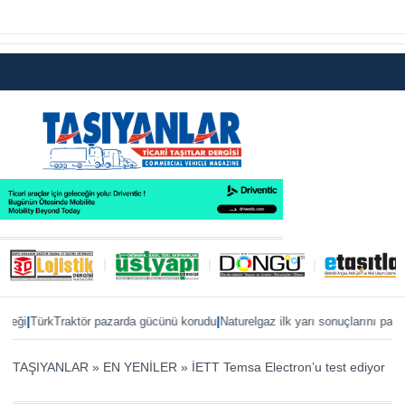
|
|
TürkTraktör pazarda gücünü korudu
Naturelgaz ilk yarı sonuçlarını paylaştı
MA
TAŞIYANLAR
»
EN YENİLER
»
İETT Temsa Electron’u test ediyor