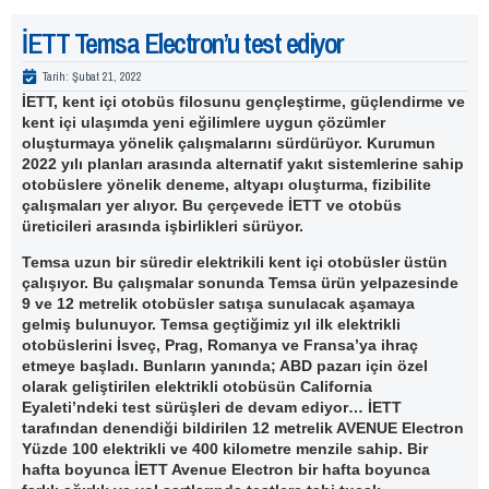
İETT Temsa Electron’u test ediyor
Tarih:
Şubat 21, 2022
İETT, kent içi otobüs filosunu gençleştirme, güçlendirme ve
kent içi ulaşımda yeni eğilimlere uygun çözümler
oluşturmaya yönelik çalışmalarını sürdürüyor. Kurumun
2022 yılı planları arasında alternatif yakıt sistemlerine sahip
otobüslere yönelik deneme, altyapı oluşturma, fizibilite
çalışmaları yer alıyor. Bu çerçevede İETT ve otobüs
üreticileri arasında işbirlikleri sürüyor.
Temsa uzun bir süredir elektrikili kent içi otobüsler üstün
çalışıyor. Bu çalışmalar sonunda Temsa ürün yelpazesinde
9 ve 12 metrelik otobüsler satışa sunulacak aşamaya
gelmiş bulunuyor. Temsa geçtiğimiz yıl ilk elektrikli
otobüslerini İsveç, Prag, Romanya ve Fransa’ya ihraç
etmeye başladı. Bunların yanında; ABD pazarı için özel
olarak geliştirilen elektrikli otobüsün California
Eyaleti’ndeki test sürüşleri de devam ediyor…
İETT
tarafından denendiği bildirilen 12 metrelik AVENUE Electron
Yüzde 100 elektrikli ve 400 kilometre menzile sahip. Bir
hafta boyunca İETT Avenue Electron bir hafta boyunca