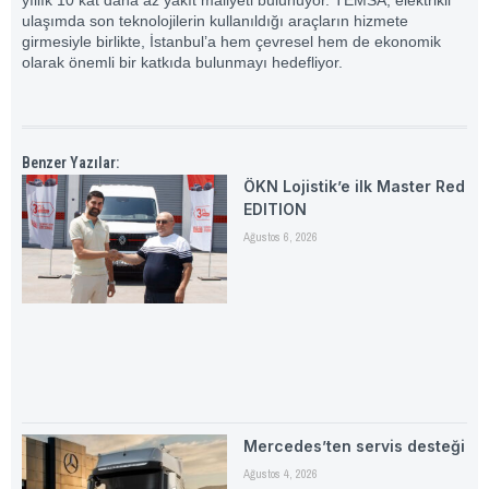
yıllık 10 kat daha az yakıt maliyeti bulunuyor. TEMSA, elektrikli
ulaşımda son teknolojilerin kullanıldığı araçların hizmete
girmesiyle birlikte, İstanbul’a hem çevresel hem de ekonomik
olarak önemli bir katkıda bulunmayı hedefliyor.
Benzer Yazılar:
ÖKN Lojistik’e ilk Master Red
EDITION
Ağustos 6, 2026
Mercedes’ten servis desteği
Ağustos 4, 2026