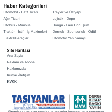
Haber Kategorileri
Otomobil - Hafif Ticari
Treyler ve Üstyapı
Ağır Ticari
Lojistik - Depo
Otobüs - Minibüs
Döngü - Geri Dönüşüm
Traktör - İstif - İş Makineleri
Dernek - Sponsorluk - Ödül
Elektrikli Araçlar
Otomotiv Yan Sanayi
Site Haritası
Ana Sayfa
Reklam ve Abone
Hakkımızda
Künye -İletişim
KVKK
Sitemizde yer alan yazılar ve resimler kısmen veya tamamen