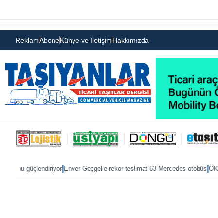
Reklam
Abone
Künye ve İletişim
Hakkımızda
|
|
or
Enver Geçgel’e rekor teslimat 63 Mercedes otobüs
ÖKN Lojistik’e ilk Mas