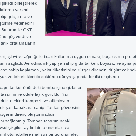
 şıklığı birleştirerek
ıllarda yer etti.
otip geliştirme ve
ştürme yeteneğini
 Bu ürün ile OKT
rüne güç verdi ve
tetik ortalamalarını
leri, işlevi ve ağırlığı ile ticari kullanıma uygun olması, başarısının proto
ını sağladı. Aerodinamik yapıya sahip gıda tankeri, boyasız ve ayna p
evine sahip kaplaması, yakıt tüketimini ve rüzgar direncini düşürecek şek
ak ve tekerlekleri ile sektörde dünya çapında bir ilki oluşturdu.
yapı, tanker önündeki bombe içine gizlenen
 tasarımı ile ödüle layık görüldü. Yarı
rinin etekleri kompozit ve alüminyum
luşan kapaklara sahip. Tanker gövdesinin
üzgarın direnç oluşturmadan
ası sağlanmış. Tampon tasarımındaki
evsel çizgiler, aydınlatma unsurları ve
 sınıf otomobillere mahsus bir görünümde.