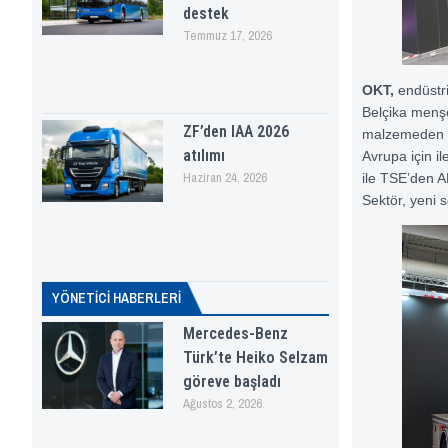
destek
Temmuz 17, 2026
OKT,
endüstri
Belçika menşe
ZF’den IAA 2026
malzemeden ma
atılımı
Avrupa için il
Haziran 24, 2026
ile TSE’den AD
Sektör, yeni se
YÖNETICI HABERLERI
Mercedes-Benz
Türk’te Heiko Selzam
göreve başladı
Ağustos 2, 2026