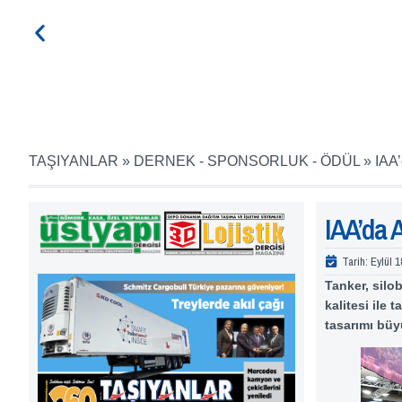
TAŞIYANLAR
»
DERNEK - SPONSORLUK - ÖDÜL
»
IAA’
IAA’da A
Tarih:
Eylül 1
Tanker, silob
kalitesi ile 
tasarımı büy