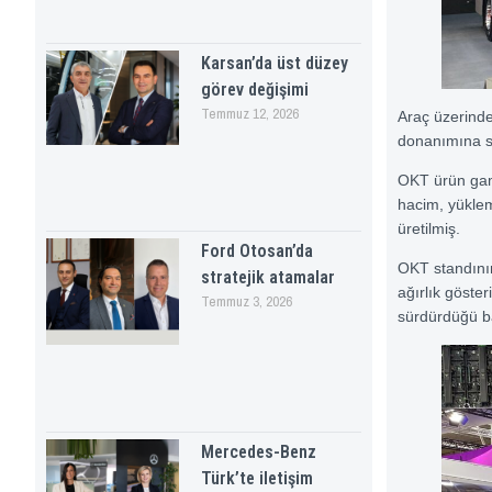
Karsan’da üst düzey
görev değişimi
Temmuz 12, 2026
Araç üzerind
donanımına s
OKT ürün gam
hacim, yüklem
üretilmiş.
Ford Otosan’da
OKT standının
stratejik atamalar
ağırlık göster
Temmuz 3, 2026
sürdürdüğü ba
Mercedes-Benz
Türk’te iletişim