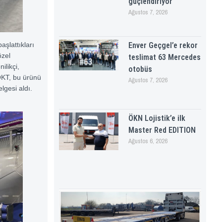
güçlendiriyor
Ağustos 7, 2026
aşlattıkları
Enver Geçgel’e rekor
özel
teslimat 63 Mercedes
likçi,
otobüs
 OKT, bu ürünü
Ağustos 7, 2026
lgesi aldı.
ÖKN Lojistik’e ilk
Master Red EDITION
Ağustos 6, 2026