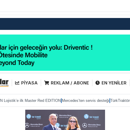
PİYASA
REKLAM / ABONE
EN YENİLER
|
|
ter Red EDITION
Mercedes’ten servis desteği
TürkTraktör pazarda gücünü ko