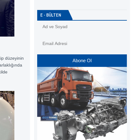
E - BÜLTEN
tip düzeyinin
Abone Ol
arlaklığında
ilde