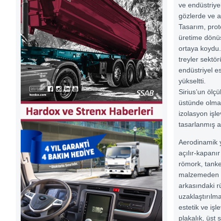
ve endüstriyel
gözlerde ve ak
Tasarım, prot
üretime dönü
ortaya koydu.
treyler sektö
endüstriyel es
yükseltti.
Sirius’un ölçü
üstünde olmas
izolasyon işl
tasarlanmış ay
Aerodinamik 
açılır-kapanır
römork, tanke
malzemeden o
arkasındaki r
uzaklaştırılm
estetik ve işl
plakalık, üst