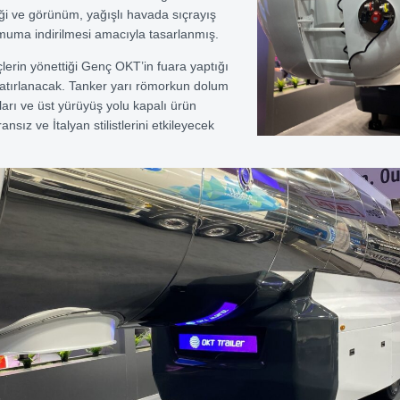
iği ve görünüm, yağışlı havada sıçrayış
imuma indirilmesi amacıyla tasarlanmış.
lerin yönettiği Genç OKT’in fuara yaptığı
hatırlanacak. Tanker yarı römorkun dolum
ları ve üst yürüyüş yolu kapalı ürün
ansız ve İtalyan stilistlerini etkileyecek