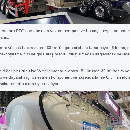
e motoru PTO’dan güç alan vakum pompası ve basınçlı boşaltma amaç
ahip.
ını yüksek hacim sunan 63 m³’lük gıda silobası tamamlıyor. Silobas, 
e-boşaltma hızı ve gıda akışını tortu oluşturmadan sağlayacak şekilde
 diğer bir ürünü ise W tipi çimento silobası. Bu üründe 39 m³ hacim v
iş ve dayanıklılığı birleştiren komponent ve aksesuarlar ile OKT’nin iddi
şka bir ürün olarak yerini alıyor.