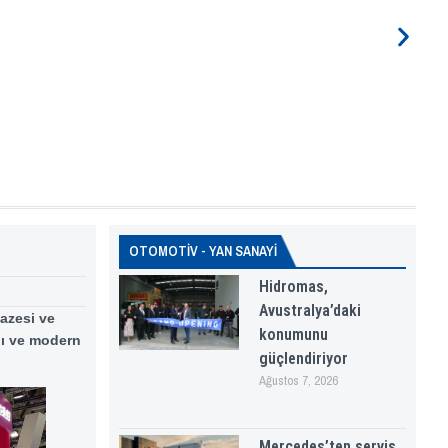
OTOMOTİV - YAN SANAYİ
Hidromas,
Avustralya’daki
pazesi ve
konumunu
ığı ve modern
güçlendiriyor
Ağustos 7, 2026
Mercedes’ten servis