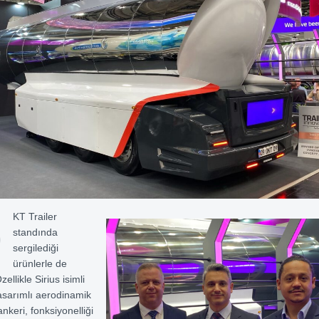
O
KT Trailer
standında
sergilediği
ürünlerle de
zellikle Sirius isimli
asarımlı aerodinamik
ankeri, fonksiyonelliği