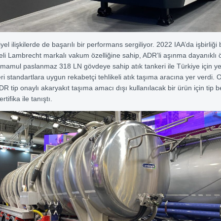
yel ilişkilerde de başarılı bir performans sergiliyor. 2022 IAA’da işbirliği b
li Lambrecht markalı vakum özelliğine sahip, ADR’li aşınma dayanıklı 
mul paslanmaz 318 LN gövdeye sahip atık tankeri ile Türkiye için yeni
eri standartlara uygun rekabetçi tehlikeli atık taşıma aracına yer verdi.
R tip onaylı akaryakıt taşıma amacı dışı kullanılacak bir ürün için tip be
rtifika ile tanıştı.