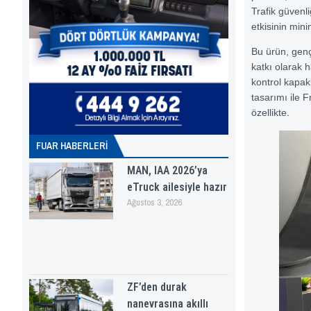
Trafik güvenl
etkisinin min
Bu ürün, genç
katkı olarak 
kontrol kapak
tasarımı ile Fr
özellikte.
FUAR HABERLERI
MAN, IAA 2026’ya
eTruck ailesiyle hazır
Ağustos 3, 2026
ZF’den durak
nanevrasına akıllı