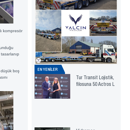
lı kompresör
sunduğu
 tasarlanıp
EN YENİLER
e düşük boş
Tur Transit Lojistik,
asını
filosuna 50 Actros L