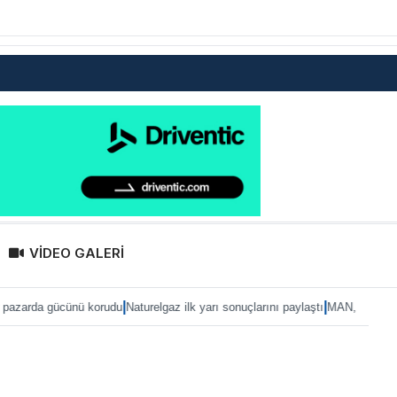
VİDEO GALERİ
|
|
rudu
Naturelgaz ilk yarı sonuçlarını paylaştı
MAN, IAA 2026’ya eTruck ailesiyl