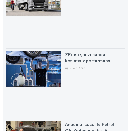
ZF’den şanzımanda
kesintisiz performans
Ağustos 3, 2026
Anadolu Isuzu ile Petrol
Ofisi’nden güç birliği