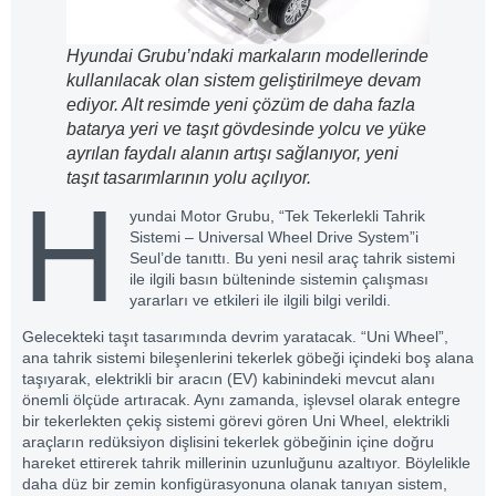
Hyundai Grubu’ndaki markaların modellerinde
kullanılacak olan sistem geliştirilmeye devam
ediyor. Alt resimde yeni çözüm de daha fazla
batarya yeri ve taşıt gövdesinde yolcu ve yüke
ayrılan faydalı alanın artışı sağlanıyor, yeni
taşıt tasarımlarının yolu açılıyor.
H
yundai Motor Grubu, “Tek Tekerlekli Tahrik
Sistemi – Universal Wheel Drive System”i
Seul’de tanıttı. Bu yeni nesil araç tahrik sistemi
ile ilgili basın bülteninde sistemin çalışması
yararları ve etkileri ile ilgili bilgi verildi.
Gelecekteki taşıt tasarımında devrim yaratacak. “Uni Wheel”,
ana tahrik sistemi bileşenlerini tekerlek göbeği içindeki boş alana
taşıyarak, elektrikli bir aracın (EV) kabinindeki mevcut alanı
önemli ölçüde artıracak. Aynı zamanda, işlevsel olarak entegre
bir tekerlekten çekiş sistemi görevi gören Uni Wheel, elektrikli
araçların redüksiyon dişlisini tekerlek göbeğinin içine doğru
hareket ettirerek tahrik millerinin uzunluğunu azaltıyor. Böylelikle
daha düz bir zemin konfigürasyonuna olanak tanıyan sistem,