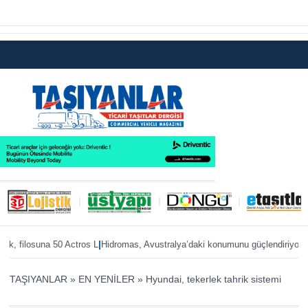
|
|
filosuna 50 Actros L
Hidromas, Avustralya’daki konumunu güçlendiriyor
Enver 
TAŞIYANLAR
»
EN YENİLER
»
Hyundai, tekerlek tahrik sistemi