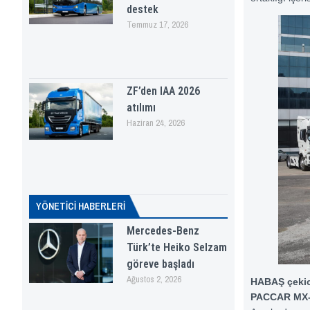
destek
Temmuz 17, 2026
ZF’den IAA 2026
atılımı
Haziran 24, 2026
YÖNETICI HABERLERI
Mercedes-Benz
Türk’te Heiko Selzam
göreve başladı
Ağustos 2, 2026
HABAŞ çekici
PACCAR MX-1