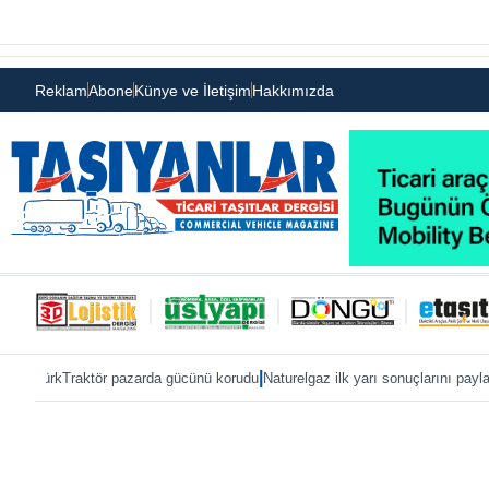
Reklam
Abone
Künye ve İletişim
Hakkımızda
|
|
ör pazarda gücünü korudu
Naturelgaz ilk yarı sonuçlarını paylaştı
MAN, IAA 202