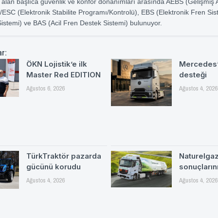
 alan başlıca güvenlik ve konfor donanımları arasında AEBS (Gelişmiş 
/ESC (Elektronik Stabilite Programı/Kontrolü), EBS (Elektronik Fren Si
 Sistemi) ve BAS (Acil Fren Destek Sistemi) bulunuyor.
ar:
ÖKN Lojistik’e ilk
Mercedes’
Master Red EDITION
desteği
Ağustos 6, 2026
Ağustos 4, 2026
TürkTraktör pazarda
Naturelgaz 
gücünü korudu
sonuçlarını
Ağustos 4, 2026
Ağustos 4, 2026