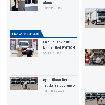
ataması
Temmuz 3, 2026
PİYASA HABERLERI
ÖKN Lojistik’e ilk
Master Red EDITION
Ağustos 6, 2026
Aybir filosu Renault
Trucks ile güçleniyor
Temmuz 31, 2026