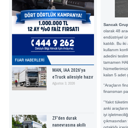
Sancak Grup 
olarak 48 araç
endüstriyel ü
katıldı. Bu ik
kullanım kon
adedini tesli
FUAR HABERLERI
tamamen HABAŞ
hizmetlerimiz
MAN, IAA 2026’ya
kalan 5 adet ç
eTruck ailesiyle hazır
Ağustos 3, 2026
“Araçların fi
finansman pak
“Yakıt tüketi
anki araçların
iyi işletmeci
ZF’den durak
çıkmasından v
nanevrasına akıllı
ortaklığı içeri