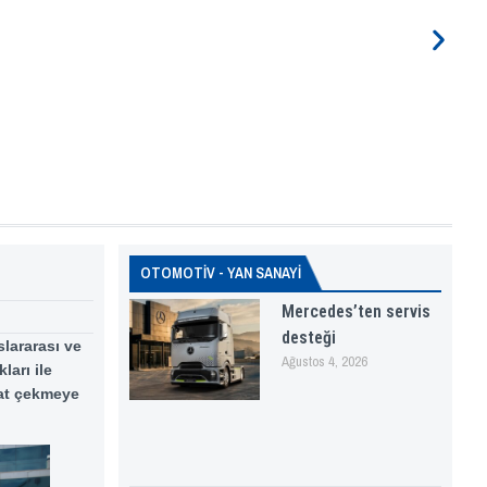
OTOMOTİV - YAN SANAYİ
Mercedes’ten servis
desteği
slararası ve
Ağustos 4, 2026
ları ile
kat çekmeye