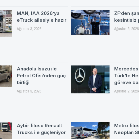
MAN, IAA 2026’ya
ZF’den şa
eTruck ailesiyle hazır
kesintisiz
Ağustos 3, 2026
Ağustos 3, 2026
Anadolu Isuzu ile
Mercedes
Petrol Ofisi’nden güç
Türk’te H
birliği
göreve ba
Ağustos 3, 2026
Ağustos 2, 2026
Aybir filosu Renault
Metro filo
Trucks ile güçleniyor
Neoplan S