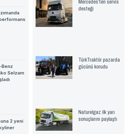
Mercedes’ten servis
desteği
nzımanda
 performans
TürkTraktör pazarda
gücünü korudu
-Benz
eiko Selzam
şladı
Naturelgaz ilk yarı
sonuçlarını paylaştı
suna 2 yeni
kyliner