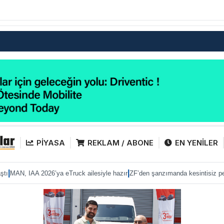
PİYASA
REKLAM / ABONE
EN YENİLER
|
|
6’ya eTruck ailesiyle hazır
ZF’den şanzımanda kesintisiz performans
Anadol