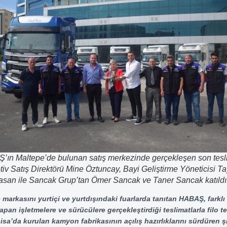
ın Maltepe’de bulunan satış merkezinde gerçekleşen son tesl
iv Satış Direktörü Mine Öztuncay, Bayi Geliştirme Yöneticisi T
san ile Sancak Grup’tan Ömer Sancak ve Taner Sancak katıldı
e markasını yurtiçi ve yurtdışındaki fuarlarda tanıtan HABAŞ, farklı
apan işletmelere ve sürücülere gerçekleştirdiği teslimatlarla filo t
isa’da kurulan kamyon fabrikasının açılış hazırlıklarını sürdüren şi