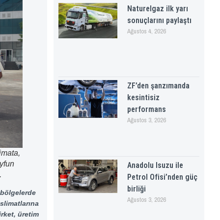
Naturelgaz ilk yarı
sonuçlarını paylaştı
Ağustos 4, 2026
ZF’den şanzımanda
kesintisiz
performans
Ağustos 3, 2026
imata,
ayfun
Anadolu Isuzu ile
.
Petrol Ofisi’nden güç
birliği
 bölgelerde
Ağustos 3, 2026
eslimatlarına
rket, üretim