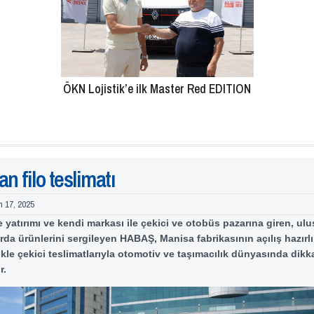
ÖKN Lojistik’e ilk Master Red EDITION
n filo teslimatı
n 17, 2025
e yatırımı ve kendi markası ile çekici ve otobüs pazarına giren, ulu
arda ürünlerini sergileyen HABAŞ, Manisa fabrikasının açılış hazırlık
llikle çekici teslimatlarıyla otomotiv ve taşımacılık dünyasında dik
r.