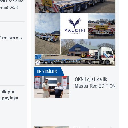
Acil Frenleme
stemi), ASR
ten servis
EN YENİLER
ÖKN Lojistik’e ilk
Master Red EDITION
ilk yarı
 paylaştı