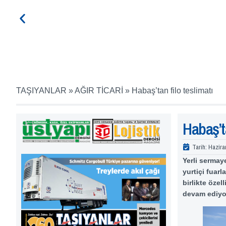
TAŞIYANLAR
»
AĞIR TİCARİ
»
Habaş’tan filo teslimatı
Habaş’ta
Tarih:
Hazira
Yerli sermay
yurtiçi fuarl
birlikte öze
devam ediyo