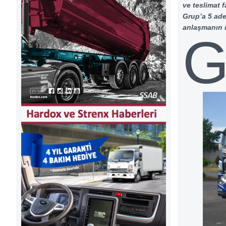
ve teslimat
Grup’a 5 ade
anlaşmanın i