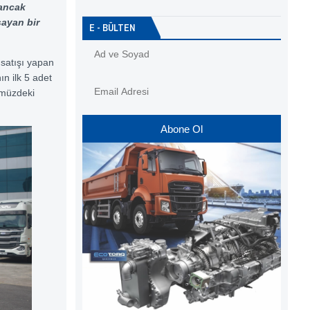
Sancak
sayan bir
E - BÜLTEN
 satışı yapan
n ilk 5 adet
ümüzdeki
Abone Ol