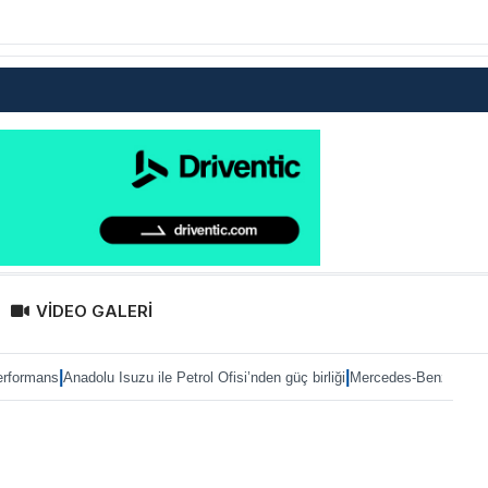
VİDEO GALERİ
|
u Isuzu ile Petrol Ofisi’nden güç birliği
Mercedes-Benz Türk’te Heiko Selzam