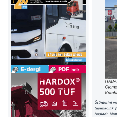
HABAŞ’
Otomot
Karaha
Ürünlerini v
taşımacılık y
başladı. Man