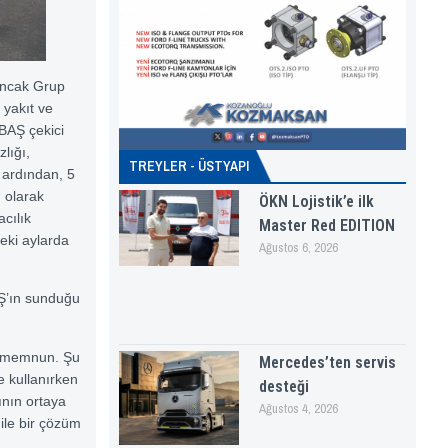
ncak Grup
 yakıt ve
ABAŞ çekici
zlığı,
TREYLER - ÜSTYAPI
 ardından, 5
ı olarak
ÖKN Lojistik’e ilk
cılık
Master Red EDITION
eki aylarda
Ağustos 6, 2026
AŞ’ın sunduğu
ça memnun. Şu
Mercedes’ten servis
e kullanırken
desteği
ının ortaya
Ağustos 4, 2026
ile bir çözüm