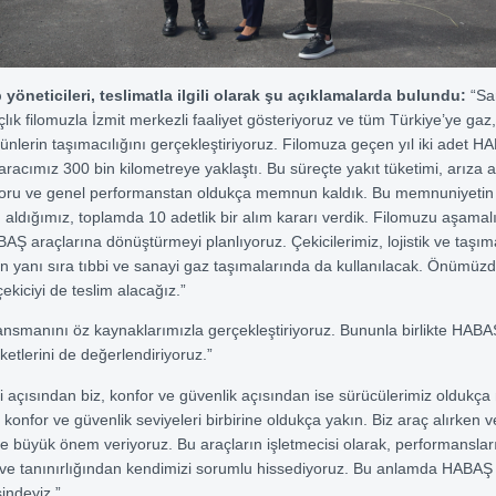
yöneticileri, teslimatla ilgili olarak şu açıklamalarda bulundu:
“Sa
lık filomuzla İzmit merkezli faaliyet gösteriyoruz ve tüm Türkiye’ye gaz,
rünlerin taşımacılığını gerçekleştiriyoruz. Filomuza geçen yıl iki adet H
i aracımız 300 bin kilometreye yaklaştı. Bu süreçte yakıt tüketimi, arıza a
foru ve genel performanstan oldukça memnun kaldık. Bu memnuniyetin
m aldığımız, toplamda 10 adetlik bir alım kararı verdik. Filomuzu aşamal
 araçlarına dönüştürmeyi planlıyoruz. Çekicilerimiz, lojistik ve taşıma
in yanı sıra tıbbi ve sanayi gaz taşımalarında da kullanılacak. Önümüzd
ekiciyi de teslim alacağız.”
nansmanını öz kaynaklarımızla gerçekleştiriyoruz. Bununla birlikte HAB
etlerini de değerlendiriyoruz.”
mi açısından biz, konfor ve güvenlik açısından ise sürücülerimiz olduk
 konfor ve güvenlik seviyeleri birbirine oldukça yakın. Biz araç alırken v
liğe büyük önem veriyoruz. Bu araçların işletmecisi olarak, performanslar
e tanınırlığından kendimizi sorumlu hissediyoruz. Bu anlamda HABAŞ 
sindeyiz.”