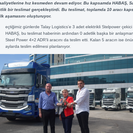
 faaliyetlerine hız kesmeden devam ediyor. Bu kapsamda HABAŞ, 
tlik bir teslimat gerçekleştirdi. Bu teslimat, toplamda 10 aracı kap
lk aşamasını oluşturuyor.
G
eçtiğimiz günlerde Talay Logistics’e 3 adet elektrikli Stelpower çekici
HABAŞ, bu teslimat haberinin ardından 0 adetlik başka bir anlaşmanı
Steel Power 4×2 ADR’li aracını da teslim etti. Kalan 5 aracın ise ön
aylarda teslim edilmesi planlanıyor.