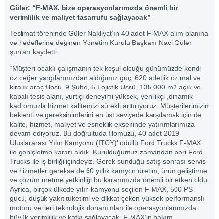
Güler: “F-MAX, bize operasyonlarımızda önemli bir
verimlilik ve maliyet tasarrufu sağlayacak”
Teslimat töreninde Güler Nakliyat’ın 40 adet F-MAX alım planına
ve hedeflerine değinen Yönetim Kurulu Başkanı Naci Güler
şunları kaydetti:
“Müşteri odaklı çalışmanın tek koşul olduğu günümüzde kendi
öz değer yargılarımızdan aldığımız güç; 620 adetlik öz mal ve
kiralık araç filosu, 9 Şube, 5 Lojistik Üssü, 135.000 m2 açık ve
kapalı tesis alanı, yurtiçi deneyimi yüksek, yenilikçi ,dinamik
kadromuzla hizmet kalitemizi sürekli arttırıyoruz. Müşterilerimizin
beklenti ve gereksinimlerini en üst seviyede karşılamak için de
kalite, hizmet, maliyet ve esneklik ekseninde yatırımlarımıza
devam ediyoruz. Bu doğrultuda filomuzu, 40 adet 2019
Uluslararası Yılın Kamyonu (ITOY)’ ödüllü Ford Trucks F-MAX
ile genişletme kararı aldık. Kurulduğumuz zamandan beri Ford
Trucks ile iş birliği içindeyiz. Gerek sunduğu satış sonrası servis
ve hizmetler gerekse de 60 yıllık kamyon üretim, ürün geliştirme
ve çözüm üretme yetkinliği bu kararımızda önemli bir etken oldu.
Ayrıca, birçok ülkede yılın kamyonu seçilen F-MAX, 500 PS
gücü, düşük yakıt tüketimi ve dikkat çeken yüksek performanslı
motoru ve ileri teknolojik donanımları ile operasyonlarımızda
büyük verimlilik ve katkı sağlayacak. F-MAX’in bakım