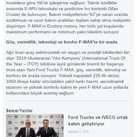
modellere göre %6’lık iyileştirme sağlıyor. Teknik özellikler
arasında E-APU teknolojisi ve predictive hız kontrolü (Max
Cruise) de bulunuyor. Bakım maliyetlerinin %7’ye varan oranda
azaltılması ve uzun bakım aralıkları toplam sahip olma maliyetini
düşürüyor. F-MAX’ın Ecotorq motoru, her türlü yol koşulunda
maksimum performans ve minimum yakıt tüketimi sunuyor.
Güç, verimlilik, teknoloji ve konfor F-MAX’te bir arada
Ağır ticari araç sektöründeki en saygın ve prestijli ödüllerden biri
olan ‘2019 Uluslararası Yılın Kamyonu’ (International Truck Of
the Year – ITOY) ödülüne layık görülerek önemli bir başarıya
imza atan Yeni Ford Trucks F-MAX, güç, verimlilik, teknoloji ve
konforu bir arada sunuyor. Yüksek kapasiteli 225 Ah aküsü,
1050 litreye kadar artırılabilen yakıt tankı hacmi, aerodinamik
tasarımı ve yüksek konforlu kabini ile yeni F-MAX uzun yollarda
kullanıcılara büyük avantaj sağlıyor.
Benzer Yazılar:
Ford Trucks ve IVECO ortak
kabin geliştiriyor
Ağustos 9, 2026