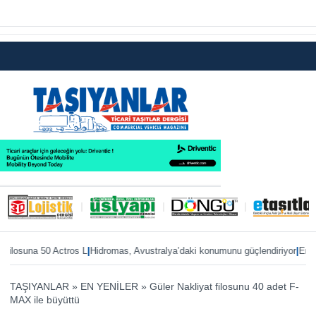
|
|
osuna 50 Actros L
Hidromas, Avustralya’daki konumunu güçlendiriyor
Enver Ge
TAŞIYANLAR
»
EN YENİLER
»
Güler Nakliyat filosunu 40 adet F-
MAX ile büyüttü