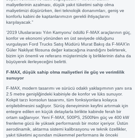
maliyetlerinin azalması, düşük yakıt tüketimi sahip olma
maliyetimizi düşürürken, ileri teknolojik donanımları, geniş ve
konforlu kabini de kaptanlarımızın gerekli ihtiyaçlarını
karşılayacak.”
‘2019 Uluslararası Yılın Kamyonu’ ödüllü F-MAX araçlarının güç,
konfor ve ekonomi yönünden en üst seviyede olduğunu
vurgulayan Ford Trucks Satış Müdürü Murat Bakış da F-MAX’in
Güler Nakliyat filosuna değer katacağına inandığını belirterek,
bizim için önemli ve referans müşterimizle iş birliklerinin daha da
büyüyerek ilerleyeceğini belirtti.
F-MAX, düşük sahip olma maliyetleri ile güç ve verimlilik
sunuyor
F-MAX, modern tasarımı ve sürücü odaklı yaklaşımının yanı sıra
2.5 metre genişliğindeki kabiniyle de konfor ve lüks sunuyor.
Kokpit tarzı konsolun tasarımı, tüm fonksiyonlara kolayca
erişilebilmesini sağlıyor. Sürüş deneyiminin keyfini artırmak için
entegre edilen en küçük detaylarla birlikte kabinde ferah bir
ortam sağlanıyor. Yeni F-MAX, 500PS, 2500Nm güç ve 400 kW
frenleme gücü ile yüksek performanslı bir motor içeriyor. Üstün
aerodinamik, aktarma sistemi kalibrasyonu ve teknik özellikler,
yakıt tüketimi açısından mükemmel performans ile önceki