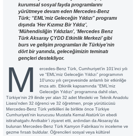
kurumsal sosyal fayda programlarını
yürütmeye devam eden Mercedes-Benz
Türk; “EML’miz Geleceğin Yıldızı” programı
dışında ‘Her Kızımız Bir Yıldız’,
‘Mühendisliğin Yıldızları’, ‘Mercedes Benz
Türk Aksaray ÇYDD Etkinlik Merkezi’ gibi
burs ve gelişim programları ile Türkiye’nin
dört bir yanında, geleceğimizin teminatı
gençleri destekliyor.
M
ercedes-Benz Türk, Cumhuriyet’in 101’inci yılı
ve “EML’miz Geleceğin Yıldızı” programının
10’uncu yılı çerçevesinde anlamlı bir etkinliğe
imza attı. Etkinlik kapsamında “EML’miz
Geleceğin Yıldızı” programına dahil olan,
Türkiye’nin 29 ilinde yer alan 32 adet Mesleki ve Teknik Anadolu
Lisesi’nden 32 öğrenci ve 32 öğretmen, proje yürütücüsü
Mercedes-Benz Türk yetkilileri ile birlikte önce Türkiye
Cumhuriyeti’nin kurucusu Mustafa Kemal Atatürk’ün ebedi
istirahatgahı Anıtkabir’i ziyaret etti, ardından da Aksaray’da
bulunan Mercedes-Benz Türk Kamyon Fabrikası’nı inceleme ve
gezme fırsatı buldular. Öğrencileri sosyal veya kültürel