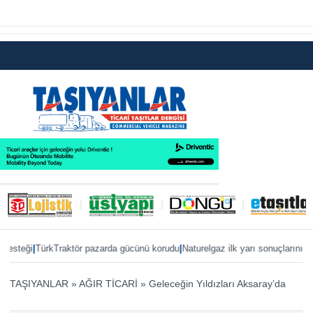
|
|
eği
TürkTraktör pazarda gücünü korudu
Naturelgaz ilk yarı sonuçlarını paylaş
TAŞIYANLAR
»
AĞIR TİCARİ
»
Geleceğin Yıldızları Aksaray’da