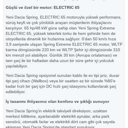
Güçlü ve özel bir motor: ELECTRIC 65
Yeni Dacia Spring, ELECTRIC 65 motoruyla yüksek performans,
sürüş keyfi ve çok yönlülük arayan müşterilerin ihtiyaçlarını
karşılıyor. 65 hp/48 kW güce sahip olan Yeni Spring Extreme
ELECTRIC 65, yüksek tekerlek torku ile hem şehirde hem de
otoyollarda dinamik bir hızlanma sağlıyor. 0’dan 50 km/s hıza
3,9 saniyede ulaşan Spring Extreme ELECTRIC 65 motor, WLTP
karma döngüsünde 220 km ve WLTP Şehir içi döngüsünde 310
km menzil yol alabiliyor. Günlük 30 km (Avrupa ortalaması) ve
tam şarj ile bir haftadan daha uzun bir süre şehir içi yolculuk
yapılabiliyor.
Yeni Dacia Spring opsiyonel sunulan kablo ile ev tipi priz, duvar
tipi şarj cihazı (Wallbox) veya bir saatten az bir sürede %80’e
kadar hızlı bir şarj için DC hızlı şarj istasyonu kullanılarak şarj
edilebiliyor.
İç tasarımı ihtiyacınız olan konforu ve şıklığı sunuyor
Yeni Dacia Spring’in elektrik takviyeli direksiyon, uzaktan
merkezi kilitleme, ayarlanabilir elektrikli aynalar, arka park
sensörü, otomatik farlar ve elektrikli dört cam gibi çok sayıda
ekipman Yeni Dacia Spring’de standart sunuluyor.