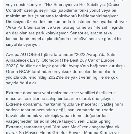
veya destekleniyor. “Hız Sınırlayıcı ve Hız Sabitleyici (Cruise
Control)” özelliği, seyir hızı (sabitleme fonksiyonu) veya bir
maksimum hız (sınırlama fonksiyonu) belirlemenizi sağlıyor.
Direksiyon üzerindeki bir kumanda ile istenen hız ayarlanabiliyor.
“Arka Park Sensörleri ve Geri Görüş Kamerası” ile şehir içinde
en dar olanlara park kolaylaşıyor. Sensörler, aracın arka
kısmında bir engel algılandığında sürücüyü sesli ve görsel bir
sinyal ile uyarıyor.
Avrupa AUTOBEST jürisi tarafından “2022 Avrupa’da Satın
Alınabilecek En İyi Otomobil (The Best Buy Car of Europe
2022)” ödülüne de layık görüldü. Avrupa’nın bağımsız kuruluşu
Green NCAP tarafından en yüksek derecelendirme olan 5
yıldızla ödüllendirildiği 2022’de de yakıt verimliliği ile de çok
sayıda ödül aldı.
Extreme donanımı yeni malzemeler ve yenilikçi özelliklerle
maceracı esintilerine sahip bir tasarım olarak öne çıkıyor.
Extreme donanımı, markanın “güçlü ve maceracı” yaklaşımını
sadece tasarım açısından değil, aynı zamanda onu sade,
havalı, ekonomik ve ekolojik yapan temel değerlerden
vazgeçmeden bir adım öteye taşıyor. Yeni Dacia Spring
Extreme, tamamen yeni “Arduvaz Mavi” renk seçeneğine ek
olarak Su Mavisi, Elmas Gri, Buz Beyazı, Magma Kırmızı ve