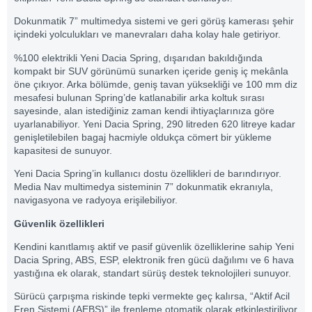
Dokunmatik 7” multimedya sistemi ve geri görüş kamerası şehir
içindeki yolculukları ve manevraları daha kolay hale getiriyor.
%100 elektrikli Yeni Dacia Spring, dışarıdan bakıldığında
kompakt bir SUV görünümü sunarken içeride geniş iç mekânla
öne çıkıyor. Arka bölümde, geniş tavan yüksekliği ve 100 mm diz
mesafesi bulunan Spring’de katlanabilir arka koltuk sırası
sayesinde, alan istediğiniz zaman kendi ihtiyaçlarınıza göre
uyarlanabiliyor. Yeni Dacia Spring, 290 litreden 620 litreye kadar
genişletilebilen bagaj hacmiyle oldukça cömert bir yükleme
kapasitesi de sunuyor.
Yeni Dacia Spring’in kullanıcı dostu özellikleri de barındırıyor.
Media Nav multimedya sisteminin 7” dokunmatik ekranıyla,
navigasyona ve radyoya erişilebiliyor.
Güvenlik özellikleri
Kendini kanıtlamış aktif ve pasif güvenlik özelliklerine sahip Yeni
Dacia Spring, ABS, ESP, elektronik fren gücü dağılımı ve 6 hava
yastığına ek olarak, standart sürüş destek teknolojileri sunuyor.
Sürücü çarpışma riskinde tepki vermekte geç kalırsa, “Aktif Acil
Fren Sistemi (AEBS)” ile frenleme otomatik olarak etkinleştiriliyor