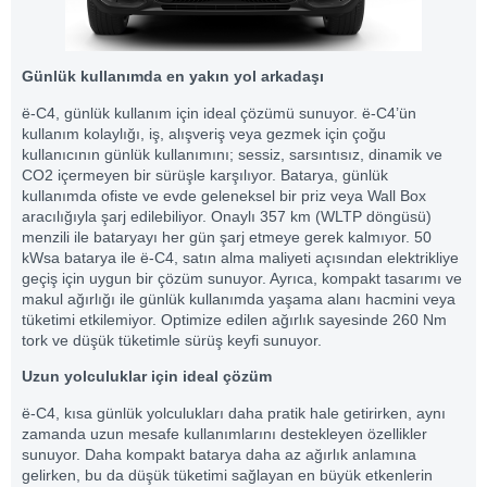
Günlük kullanımda en yakın yol arkadaşı
ë-C4, günlük kullanım için ideal çözümü sunuyor. ë-C4’ün
kullanım kolaylığı, iş, alışveriş veya gezmek için çoğu
kullanıcının günlük kullanımını; sessiz, sarsıntısız, dinamik ve
CO2 içermeyen bir sürüşle karşılıyor. Batarya, günlük
kullanımda ofiste ve evde geleneksel bir priz veya Wall Box
aracılığıyla şarj edilebiliyor. Onaylı 357 km (WLTP döngüsü)
menzili ile bataryayı her gün şarj etmeye gerek kalmıyor. 50
kWsa batarya ile ë-C4, satın alma maliyeti açısından elektrikliye
geçiş için uygun bir çözüm sunuyor. Ayrıca, kompakt tasarımı ve
makul ağırlığı ile günlük kullanımda yaşama alanı hacmini veya
tüketimi etkilemiyor. Optimize edilen ağırlık sayesinde 260 Nm
tork ve düşük tüketimle sürüş keyfi sunuyor.
Uzun yolculuklar için ideal çözüm
ë-C4, kısa günlük yolculukları daha pratik hale getirirken, aynı
zamanda uzun mesafe kullanımlarını destekleyen özellikler
sunuyor. Daha kompakt batarya daha az ağırlık anlamına
gelirken, bu da düşük tüketimi sağlayan en büyük etkenlerin