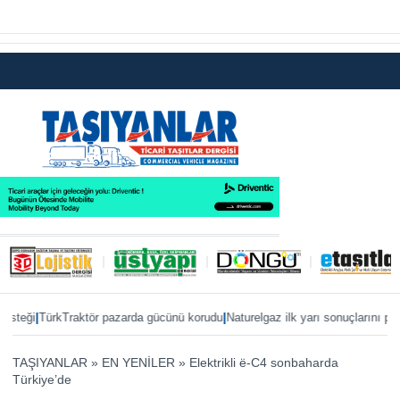
|
|
|
i
TürkTraktör pazarda gücünü korudu
Naturelgaz ilk yarı sonuçlarını paylaştı
TAŞIYANLAR
»
EN YENİLER
»
Elektrikli ë-C4 sonbaharda
Türkiye’de