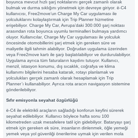
boyunca mevcut hızlı şarj noktalarını gerçek zamanlı olarak
bulmak ve durma sıklığını yönetmek için devreye giriyor. ë-C4
kullanıcısı, Free2move’un Charge My Car uygulaması ile
yolculuklarını kolaylaştırmak için Trip Planner hizmetine
erişebiliyor. Charge My Car, Avrupa’daki 300.000 şarj noktası
arasından rota boyunca uyumlu terminalleri bulmaya yardımcı
oluyor. Kullanıcılar, Charge My Car uygulaması ile yolculuk
öncesinde otomobillerini şarj etmek için gereken süre ve
maliyetle ilgili tahmin alabiliyor. Doğrudan uygulama üzerinden
veya Free2move kartı ile şarjı başlatılabiliyor ve durdurulabiliyor.
Uygulama ayrıca tüm faturaların kaydını tutuyor. Kullanıcı,
menzil, istasyon konumu, dış sıcaklık, coğrafya ve klima
kullanımı bilgilerini hesaba katarak, rotayı planlamak ve
yolculukları gerçek zamanlı olarak hesaplamak için Trip
Planner’ı kullanabiliyor. Ayrıca rota aracın navigasyon sistemine
gönderilebiliyor.
Sıfır emisyonla seyahat özgürlüğü
ë-C4 ile elektrikli araçların sağladığı konforun keyfini sürerek
seyahat edilebiliyor. Kullanıcı böylece hafta sonu 100
kilometreden uzak mesafelere tatil için gidebiliyor. Bataryayı şarj
etmek için gereken ek süre, insanların dinlenmek, öğle yemeği
yemek veya yol güvenliği önerilerine uymak için verilen mola