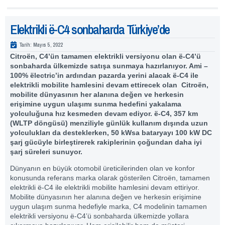
Elektrikli ë-C4 sonbaharda Türkiye’de
Tarih:
Mayıs 5, 2022
Citroën, C4’ün tamamen elektrikli versiyonu olan ë-C4’ü
sonbaharda ülkemizde satışa sunmaya hazırlanıyor. Ami –
100% ëlectric’in ardından pazarda yerini alacak ë-C4 ile
elektrikli mobilite hamlesini devam ettirecek olan Citroën,
mobilite dünyasının her alanına değen ve herkesin
erişimine uygun ulaşımı sunma hedefini yakalama
yolculuğuna hız kesmeden devam ediyor. ë-C4, 357 km
(WLTP döngüsü) menziliyle günlük kullanım dışında uzun
yolculukları da desteklerken, 50 kWsa bataryayı 100 kW DC
şarj gücüyle birleştirerek rakiplerinin çoğundan daha iyi
şarj süreleri sunuyor.
Dünyanın en büyük otomobil üreticilerinden olan ve konfor
konusunda referans marka olarak gösterilen Citroën, tamamen
elektrikli ë-C4 ile elektrikli mobilite hamlesini devam ettiriyor.
Mobilite dünyasının her alanına değen ve herkesin erişimine
uygun ulaşım sunma hedefiyle marka, C4 modelinin tamamen
elektrikli versiyonu ë-C4’ü sonbaharda ülkemizde yollara