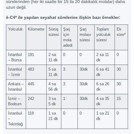
sürelerinden (her iki saatte bir 15 ila 20 dakikalık molalar) daha
uzun değil.
ë-C4* ile yapılan seyahat sürelerine ilişkin bazı örnekler:
Yolculuk
Kilometre
Sürüş
Şarj
Şarj
Toplam
Ek
süresi
için
molası
yolculuk
süre*
mola
süresi
süresi
adedi
İstanbul
191
2 sa
0
0
2 sa 11
0
– Bursa
11 dk
dk
İstanbul
483
5 sa
3
30dk
6 sa 41
30
– İzmir
11 dk
dk
Ankara –
445
4 sa
3
30dk
6 sa 26
30
İstanbul
56 dk
dk
İzmir –
242
3 sa
1
30dk
4 sa 35
15
Bodrum
5 dk
dk
İstanbul
118
1 sa
0
0
1 sa 21
0
–
21 dk
dk
Tekirdağ