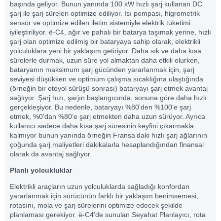
başında geliyor. Bunun yanında 100 kW hızlı şarj kullanan DC
şarj ile şarj süreleri optimize ediliyor. Isı pompası, higrometrik
sensör ve optimize edilen iletim sistemiyle elektrik tüketimi
iyileştiriliyor. ë-C4, ağır ve pahalı bir batarya taşımak yerine, hızlı
şarj olan optimize edilmiş bir bataryaya sahip olarak, elektrikli
yolculuklara yeni bir yaklaşım getiriyor. Daha sık ve daha kısa
sürelerle durmak, uzun süre yol almaktan daha etkili olurken,
bataryanın maksimum şarj gücünden yararlanmak için, şarj
seviyesi düşükken ve optimum çalışma sıcaklığına ulaştığında
(örneğin bir otoyol sürüşü sonrası) bataryayı şarj etmek avantaj
sağlıyor. Şarj hızı, şarjın başlangıcında, sonuna göre daha hızlı
gerçekleşiyor. Bu nedenle, bataryayı %80’den %100’e şarj
etmek, %0’dan %80’e şarj etmekten daha uzun sürüyor. Ayrıca
kullanıcı sadece daha kısa şarj süresinin keyfini çıkarmakla
kalmıyor bunun yanında örneğin Fransa’daki hızlı şarj ağlarının
çoğunda şarj maliyetleri dakikalarla hesaplandığından finansal
olarak da avantaj sağlıyor.
Planlı yolcukluklar
Elektrikli araçların uzun yolculuklarda sağladığı konfordan
yararlanmak için sürücünün farklı bir yaklaşım benimsemesi,
rotasını, mola ve şarj sürelerini optimize edecek şekilde
planlaması gerekiyor.
ë-C4’de sunulan Seyahat Planlayıcı, rota