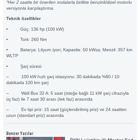
*Her 2 saatte bir önerilen molalarla birlikte benzinli/dizel motorlu
versiyonla karşılaştırma.
Teknik özellikler
• Güç: 136 hp (100 kW)
• Tork: 260 Nm
• Batarya: Lityum iyon; Kapasite: 50 kWsa; Menzil: 357 km
WLTP
• Şarj süresi:
– 100 kW hızlı şarj istasyonu: 30 dakikada %80 / 10
dakikada 100 km şarj
– Wall Box 32 A: 5 saat (isteğe bağlı 11 kW şarj cihazıyla
üç faz) ile 7 saat 30 arası (tek faz) arasında
– Ev tipi priz: 15 saat (güçlendirilmiş priz) ve 24 saatten
uzun (standart priz) arasında
Benzer Yazılar: