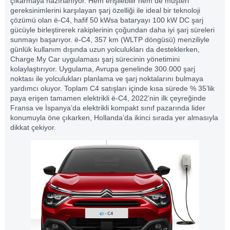
çıkarmaya hazırlanıyor. Hem erişilebilir hem de müşteri
gereksinimlerini karşılayan şarj özelliği ile ideal bir teknoloji
çözümü olan ë-C4, hafif 50 kWsa bataryayı 100 kW DC şarj
gücüyle birleştirerek rakiplerinin çoğundan daha iyi şarj süreleri
sunmayı başarıyor. ë-C4, 357 km (WLTP döngüsü) menziliyle
günlük kullanım dışında uzun yolculukları da desteklerken,
Charge My Car uygulaması şarj sürecinin yönetimini
kolaylaştırıyor. Uygulama, Avrupa genelinde 300.000 şarj
noktası ile yolculukları planlama ve şarj noktalarını bulmaya
yardımcı oluyor. Toplam C4 satışları içinde kısa sürede % 35’lik
paya erişen tamamen elektrikli ë-C4, 2022’nin ilk çeyreğinde
Fransa ve İspanya’da elektrikli kompakt sınıf pazarında lider
konumuyla öne çıkarken, Hollanda’da ikinci sırada yer almasıyla
dikkat çekiyor.