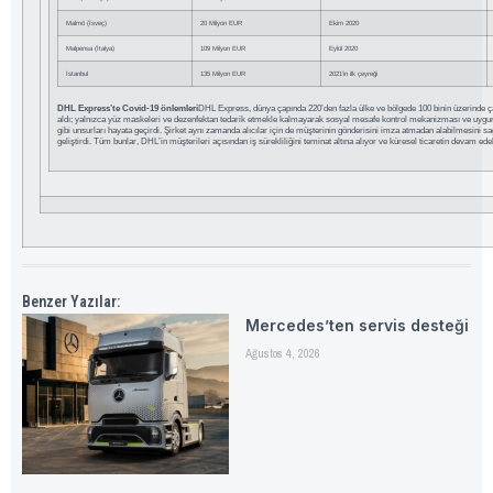
Malmö (İsveç)
20 Milyon EUR
Ekim 2020
Malpensa (İtalya)
109 Milyon EUR
Eylül 2020
İstanbul
135 Milyon EUR
2021’in ilk çeyreği
DHL Express’te Covid-19 önlemleri
DHL Express, dünya çapında 220’den fazla ülke ve bölgede 100 binin üzerinde çal
aldı; yalnızca yüz maskeleri ve dezenfektan tedarik etmekle kalmayarak sosyal mesafe kontrol mekanizması ve uyg
gibi unsurları hayata geçirdi. Şirket aynı zamanda alıcılar için de müşterinin gönderisini imza atmadan alabilmesini sa
geliştirdi. Tüm bunlar, DHL’in müşterileri açısından iş sürekliliğini teminat altına alıyor ve küresel ticaretin devam e
Benzer Yazılar:
Mercedes’ten servis desteği
Ağustos 4, 2026