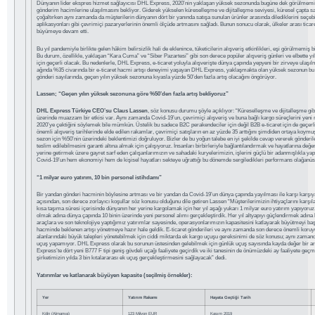
Dünyanın lider ekspres hizmet sağlayıcısı DHL Express, 2020’nin yaklaşan yüksek sezonunda bugüne dek görülmemiş
gönderim hacimlerine ulaşılmasını bekliyor. Giderek yükselen küreselleşme ve dijitalleşme seviyesi, küresel çapta sat
çoğaltırken aynı zamanda da müşterilerin dünyanın dört bir yanında satışa sunulan ürünler arasında dilediklerini seçeb
aplikasyonları gibi çevrimiçi pazaryerlerinin önemli ölçüde artmasını sağladı. Bunun sonucu olarak, ülkeler arası ticare
büyümeye devam etti.
Bu yıl pandemiyle birlikte gelen hâkim belirsizlik hali de eklenince, tüketicilerin alışveriş etkinlikleri, eşi görülmemiş
Bu durum, özellikle, yaklaşan “Kara Cuma” ve “Siber Pazartesi” gibi son derece popüler alışveriş günleri ve elbette y
için geçerli olacak. Bu nedenlerle, DHL Express, e-ticaret yoluyla alışverişte dünya çapında yepyeni bir zirveye ulaşıl
ağında %35 civarında bir e-ticaret hacmi artışı deneyimi yaşayan DHL Express, yaklaşmakta olan yüksek sezonun bu o
gönderi sayılarında, geçen yılın yüksek sezonuna kıyasla yüzde 50’den fazla artış olacağını öngörüyor.
Lassen; “Geçen yılın yüksek sezonuna göre %50’den fazla artış bekliyoruz”
DHL Express Türkiye CEO’su Claus Lassen
, söz konusu durumu şöyle açıklıyor: “Küreselleşme ve dijitalleşme gibi
üzerinde muazzam bir etkisi var. Aynı zamanda Covid-19’un, çevrimiçi alışveriş ve buna bağlı kargo süreçlerini yeni 
2020’ye çektiğini söylemek bile mümkün. Üstelik bu sadece B2C perakendeciler için değil B2B e-ticaret için de geçerli
önemli alışveriş tarihlerinde elde edilen rakamlar, çevrimiçi satışların en az yüzde 35 arttığını şimdiden ortaya ko
sezon için %50’nin üzerindeki beklentimizi doğruluyor. Bizler de bu yoğun talebe en iyi şekilde cevap vererek gönderi
teslim edilebilmesini garanti altına almak için çalışıyoruz. İnsanları birbirleriyle bağlantılandırmak ve hayatlarına de
yerine getirmek üzere gayret sarf eden çalışanlarımızın ve sahadaki kuryelerimizin, işlerini güçlü bir adanmışlıkla y
Covid-19’un hem ekonomiyi hem de kişisel hayatları sekteye uğrattığı bu dönemde sergiledikleri performans olağanüs
“1 milyar euro yatırım, 10 bin personel istihdamı”
Bir yandan gönderi hacminin böylesine artması ve bir yandan da Covid-19’un dünya çapında yayılması ile karşı karşıya 
açısından, son derece zorlayıcı koşullar söz konusu olduğunu dile getiren Lassen “Müşterilerimizin ihtiyaçlarını karş
kısa taşıma süresi içerisinde dünyanın her yerine kargolamak için her yıl aşağı yukarı 1 milyar euro yatırım yapıyoruz.
olmak adına dünya çapında 10 binin üzerinde yeni personel alımı gerçekleştirdik. Her yıl altyapıyı güçlendirmek adına 
araçlara ve son teknolojiye yaptığımız yatırımlar sayesinde, operasyonlarımızın kapasitesini katlayarak büyütmeyi baş
hacminde beklenen artışı yönetmeye hazır hale geldik. E-ticaret gönderileri ve aynı zamanda son derece önemli koru
alanlarındaki büyük talepleri yönetebilmek için ciddi miktarda ek kargo uçuşu gereksinimi de söz konusu; aynı zamand
uçuş yapamıyor. DHL Express olarak bu sorunun üstesinden gelebilmek için günlük uçuş sayısında kayda değer bir artı
Express’te dört yeni B777 F tipi geniş gövdeli uçağı faaliyete geçirdik ve iki tanesinin de önümüzdeki ay faaliyete geçme
şirketimizin yılda 3 bin kıtalararası ek uçuş gerçekleştirmesini sağlayacak” dedi.
Yatırımlar ve katlanarak büyüyen kapasite (seçilmiş örnekler):
Yer
Yatırım Rakamı
Hayata Geçtiği Tarih
Köln (Almanya)
123 Milyon EUR
Kasım 2019