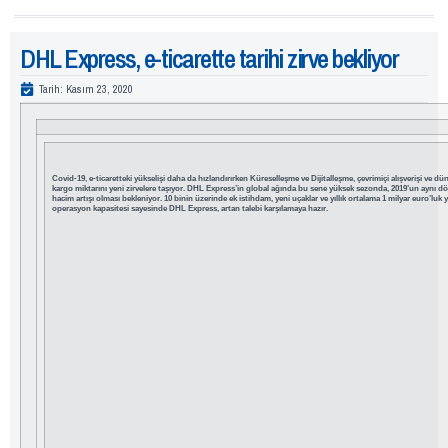
DHL Express, e-ticarette tarihi zirve bekliyor
Tarih:
Kasım 23, 2020
Covid-19, e-ticaretteki yükselişi daha da hızlandırırken Küreselleşme ve Dijitalleşme, çevrimiçi alışverişi ve d
kargo miktarını yeni zirvelere taşıyor.
DHL Express’in global ağında bu sene yüksek sezonda, 2019’un aynı dö
hacim artışı olması bekleniyor.
10 binin üzerinde ek istihdam, yeni uçaklar ve yıllık ortalama 1 milyar euro’luk 
operasyon kapasitesi sayesinde DHL Express, artan talebi karşılamaya hazır.