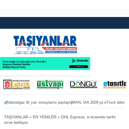
|
aturelgaz ilk yarı sonuçlarını paylaştı
MAN, IAA 2026’ya eTruck ailesiyle haz
TAŞIYANLAR
»
EN YENİLER
»
DHL Express, e-ticarette tarihi
zirve bekliyor