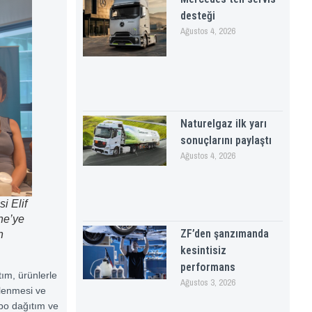
desteği
Ağustos 4, 2026
Naturelgaz ilk yarı
sonuçlarını paylaştı
Ağustos 4, 2026
i Elif
ne’ye
ZF’den şanzımanda
n
kesintisiz
performans
tım, ürünlerle
Ağustos 3, 2026
ilenmesi ve
epo dağıtım ve