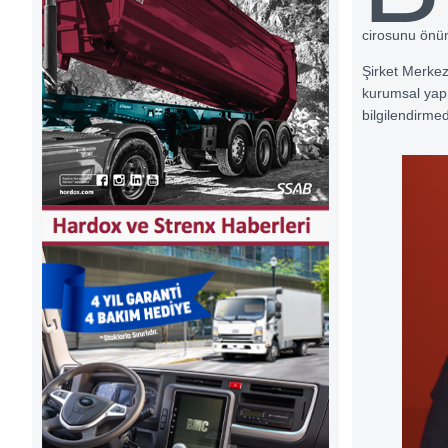
cirosunu önüm
Şirket Merkez
kurumsal yapıl
bilgilendirme