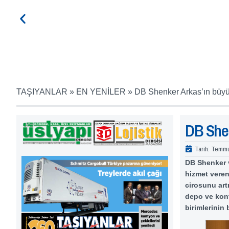
TAŞIYANLAR
»
EN YENİLER
»
DB Shenker Arkas’ın büy
DB Shen
Tarih:
Temmu
DB Shenker v
hizmet veren
cirosunu artı
depo ve kont
birimlerinin 