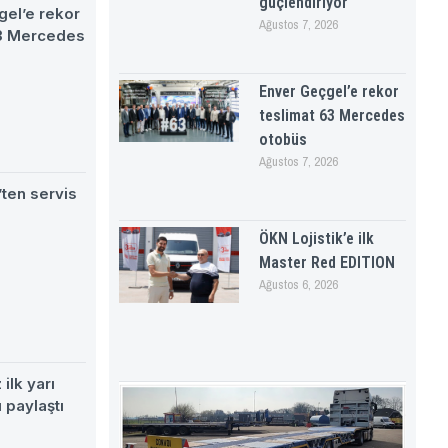
güçlendiriyor
gel’e rekor
Ağustos 7, 2026
63 Mercedes
Enver Geçgel’e rekor
teslimat 63 Mercedes
otobüs
Ağustos 7, 2026
ten servis
ÖKN Lojistik’e ilk
Master Red EDITION
Ağustos 6, 2026
ilk yarı
 paylaştı