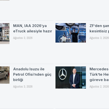
MAN, IAA 2026’ya
ZF’den şa
eTruck ailesiyle hazır
kesintisiz
Ağustos 3, 2026
Ağustos 3, 2026
Anadolu Isuzu ile
Mercedes
Petrol Ofisi’nden güç
Türk’te H
birliği
göreve ba
Ağustos 3, 2026
Ağustos 2, 2026