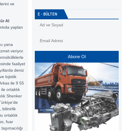
lerini ve
E - BÜLTEN
ür Al
antıda yaplan
bu yana
izmet veriyor.
Abone Ol
emsilciliklerle
esinde faaliyet
yıllarda deniz
e lojistik
Arkas ile 9 55
ile ortaklık
klık Shenker
Türkiye’de
bilinirlik
u ortaklık
o, fuar
 taşımacılığı