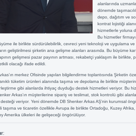
alanlarında uzmanl
dönemde taşımacılık i
depo, dağıtım ve son
kontrat lojistiği alan
hizmetlerle yoluna 
Bu hizmetler firmay
üme ile birlikte sürdürülebilirlik, cevreci yeni teknoloji ve uygulama ve b
arın geliştirilmesi şirketin ana gelişme alanları arasında. Bu büyüme karlı
apının gelişmesi pazar payının artması, rekabetçi yaklaşım ile birlikte, 
kili olacağı ifade edildi.
kas’ın merkez Ofisinde yapılan bilgilendirme toplantısında Şirketin özel
anıklı tüketim ürünleri alanında taşıma ve depolama ile birlikte müşteri
rleştirme gibi alanlarda ihtiyaç duyduğu destek hizmetleri veriyor. Bu hi
enker Arkas’ın müşterilerine sipariş ve teslimat, stok kontrolü gibi alanl
desteği veriyor. Yeni dönemde DB Shenker Arkas AŞ’nin kurumsal öngör
gili taşıma ve ticaretin özellikle Avrupa ile birlikte Ortadoğu, Kuzey Afrik
y Amerika ülkeleri ile gelişeceği öngörülüyor.
ar: