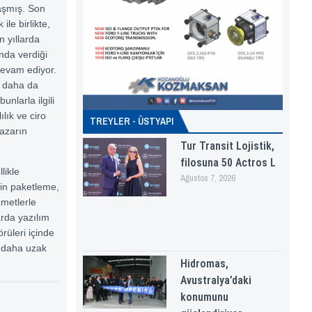
aşmış. Son
le birlikte,
 yıllarda
ında verdiği
devam ediyor.
ı daha da
unlarla ilgili
lık ve ciro
TREYLER - ÜSTYAPI
pazarın
Tur Transit Lojistik,
filosuna 50 Actros L
likle
Ağustos 7, 2026
nin paketleme,
zmetlerle
arda yazılım
üleri içinde
a, daha uzak
Hidromas,
Avustralya’daki
konumunu