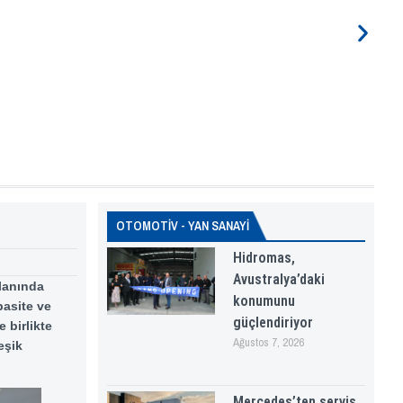
OTOMOTİV - YAN SANAYİ
Hidromas,
Avustralya’daki
alanında
konumunu
pasite ve
güçlendiriyor
 birlikte
Ağustos 7, 2026
eşik
Mercedes’ten servis