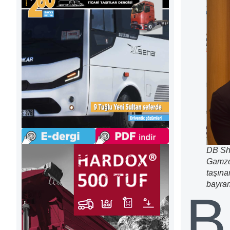
DB She
Gamze 
taşına
bayram
B