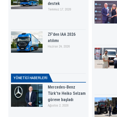
destek
Temmuz 17, 2026
ZF’den IAA 2026
atılımı
Haziran 24, 2026
YÖNETICI HABERLERI
Mercedes-Benz
Türk’te Heiko Selzam
göreve başladı
Ağustos 2, 2026