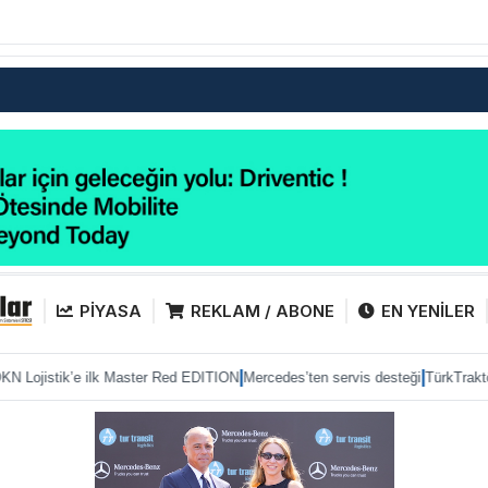
PİYASA
REKLAM / ABONE
EN YENİLER
|
|
ilk Master Red EDITION
Mercedes’ten servis desteği
TürkTraktör pazarda güc