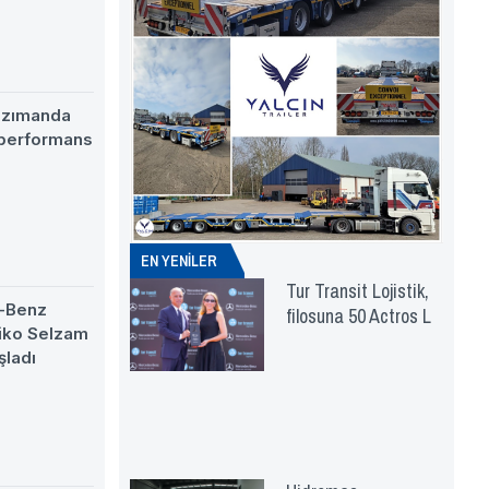
nzımanda
 performans
EN YENİLER
Tur Transit Lojistik,
-Benz
filosuna 50 Actros L
eiko Selzam
şladı