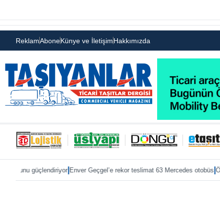
Reklam
Abone
Künye ve İletişim
Hakkımızda
|
|
endiriyor
Enver Geçgel’e rekor teslimat 63 Mercedes otobüs
ÖKN Lojistik’e 