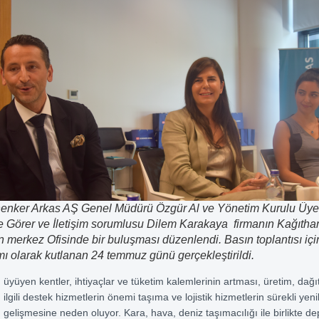
nker Arkas AŞ Genel Müdürü Özgür Al ve Yönetim Kurulu Üyes
Görer ve İletişim sorumlusu Dilem Karakaya firmanın Kağıtha
n merkez Ofisinde bir buluşması düzenlendi. Basın toplantısı içi
ı olarak kutlanan 24 temmuz günü gerçekleştirildi
.
üyüyen kentler, ihtiyaçlar ve tüketim kalemlerinin artması, üretim, dağı
ilgili destek hizmetlerin önemi taşıma ve lojistik hizmetlerin sürekli yen
gelişmesine neden oluyor. Kara, hava, deniz taşımacılığı ile birlikte d