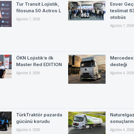
Tur Transit Lojistik,
Enver Geç
filosuna 50 Actros L
teslimat 
otobüs
Ağustos 7, 2026
Ağustos 7, 2026
ÖKN Lojistik’e ilk
Mercedes’
Master Red EDITION
desteği
Ağustos 6, 2026
Ağustos 4, 2026
TürkTraktör pazarda
Naturelgaz 
gücünü korudu
sonuçlarını
Ağustos 4, 2026
Ağustos 4, 2026