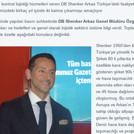
kontrat lojistiği hizmetleri veren DB Shenker Arkas Türkiye’deki faaliyet
üzdeki birkaç yıl içinde iki katına çıkarmayı amaçlıyor.
inde yapılan basın sohbetinde
DB Shenker Arkas Genel Müdüru Özg
arı ve hedefleri ve genel olarak lojistik sektörü üstüne bilgi verdi. Topl
de özetle aşağıdaki konulara değinildi.
Shenker 1950’den 
Türkiye’ye yönelik h
Şirket 80 li yıllarda t
özellikle kara nakliy
gösteren şirket 90lı 
ve hava taşımacılık v
alanında etkin olan 
ve 45 hisse dağılımı 
oluşturmuş. Bu orta
Avrupa ve Arkas’ın 
sahip olduğu altyapı, 
güven ile gelişmiş. B
Deniz hava kara dep
taşımacılığı ve proje