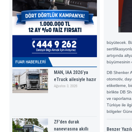
büyütecek. Büy
sertifikasyonl
artışında alty
FUAR HABERLERI
büyümesinin et
MAN, IAA 2026’ya
DB Shenker Ar
eTruck ailesiyle hazır
otomotiv, day
etiketleme, bi
Ağustos 3, 2026
birlikte DB Sh
ve raporlama 
Türkiye ile il
bölgeler Güne
ZF’den durak
nanevrasına akıllı
Benzer Yazıl