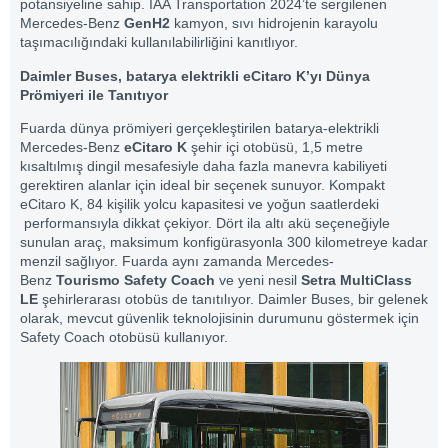
potansiyeline sahip. IAA Transportation 2024’te sergilenen
Mercedes-Benz
GenH2
kamyon, sıvı hidrojenin karayolu
taşımacılığındaki kullanılabilirliğini kanıtlıyor.
Daimler Buses, batarya elektrikli eCitaro K’yı Dünya
Prömiyeri ile Tanıtıyor
Fuarda dünya prömiyeri gerçekleştirilen batarya-elektrikli
Mercedes-Benz
eCitaro K
şehir içi otobüsü, 1,5 metre
kısaltılmış dingil mesafesiyle daha fazla manevra kabiliyeti
gerektiren alanlar için ideal bir seçenek sunuyor. Kompakt
eCitaro K, 84 kişilik yolcu kapasitesi ve yoğun saatlerdeki
performansıyla dikkat çekiyor. Dört ila altı akü seçeneğiyle
sunulan araç, maksimum konfigürasyonla 300 kilometreye kadar
menzil sağlıyor. Fuarda aynı zamanda Mercedes-
Benz
Tourismo Safety Coach
ve yeni nesil
Setra MultiClass
LE
şehirlerarası otobüs de tanıtılıyor. Daimler Buses, bir gelenek
olarak, mevcut güvenlik teknolojisinin durumunu göstermek için
Safety Coach otobüsü kullanıyor.