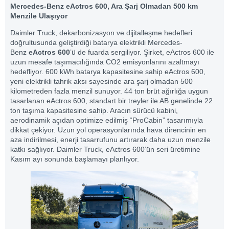
Mercedes-Benz eActros 600, Ara Şarj Olmadan 500 km
Menzile Ulaşıyor
Daimler Truck, dekarbonizasyon ve dijitalleşme hedefleri
doğrultusunda geliştirdiği batarya elektrikli Mercedes-
Benz
eActros 600
’ü de fuarda sergiliyor. Şirket, eActros 600 ile
uzun mesafe taşımacılığında CO2 emisyonlarını azaltmayı
hedefliyor. 600 kWh batarya kapasitesine sahip eActros 600,
yeni elektrikli tahrik aksı sayesinde ara şarj olmadan 500
kilometreden fazla menzil sunuyor. 44 ton brüt ağırlığa uygun
tasarlanan eActros 600, standart bir treyler ile AB genelinde 22
ton taşıma kapasitesine sahip. Aracın sürücü kabini,
aerodinamik açıdan optimize edilmiş “ProCabin” tasarımıyla
dikkat çekiyor. Uzun yol operasyonlarında hava direncinin en
aza indirilmesi, enerji tasarrufunu artırarak daha uzun menzile
katkı sağlıyor. Daimler Truck, eActros 600’ün seri üretimine
Kasım ayı sonunda başlamayı planlıyor.