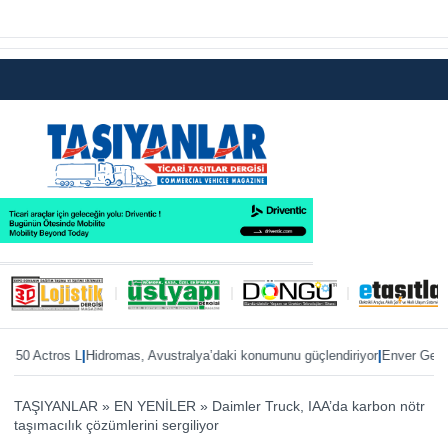
|
|
tros L
Hidromas, Avustralya’daki konumunu güçlendiriyor
Enver Geçgel’e reko
TAŞIYANLAR
»
EN YENİLER
»
Daimler Truck, IAA’da karbon nötr
taşımacılık çözümlerini sergiliyor