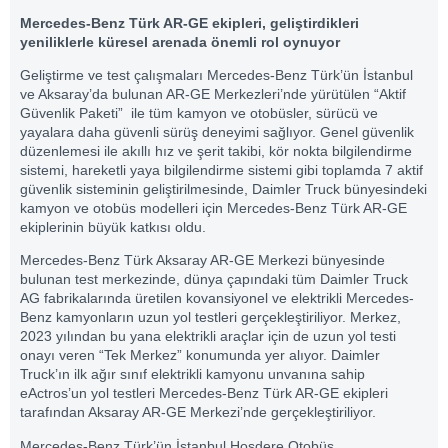
Mercedes-Benz Türk AR-GE ekipleri, geliştirdikleri
yeniliklerle küresel arenada önemli rol oynuyor
Geliştirme ve test çalışmaları Mercedes-Benz Türk’ün İstanbul
ve Aksaray’da bulunan AR-GE Merkezleri’nde yürütülen “Aktif
Güvenlik Paketi” ile tüm kamyon ve otobüsler, sürücü ve
yayalara daha güvenli sürüş deneyimi sağlıyor. Genel güvenlik
düzenlemesi ile akıllı hız ve şerit takibi, kör nokta bilgilendirme
sistemi, hareketli yaya bilgilendirme sistemi gibi toplamda 7 aktif
güvenlik sisteminin geliştirilmesinde, Daimler Truck bünyesindeki
kamyon ve otobüs modelleri için Mercedes-Benz Türk AR-GE
ekiplerinin büyük katkısı oldu.
Mercedes-Benz Türk Aksaray AR-GE Merkezi bünyesinde
bulunan test merkezinde, dünya çapındaki tüm Daimler Truck
AG fabrikalarında üretilen kovansiyonel ve elektrikli Mercedes-
Benz kamyonların uzun yol testleri gerçekleştiriliyor. Merkez,
2023 yılından bu yana elektrikli araçlar için de uzun yol testi
onayı veren “Tek Merkez” konumunda yer alıyor. Daimler
Truck’ın ilk ağır sınıf elektrikli kamyonu unvanına sahip
eActros’un yol testleri Mercedes-Benz Türk AR-GE ekipleri
tarafından Aksaray AR-GE Merkezi’nde gerçekleştiriliyor.
Mercedes-Benz Türk’ün İstanbul Hoşdere Otobüs