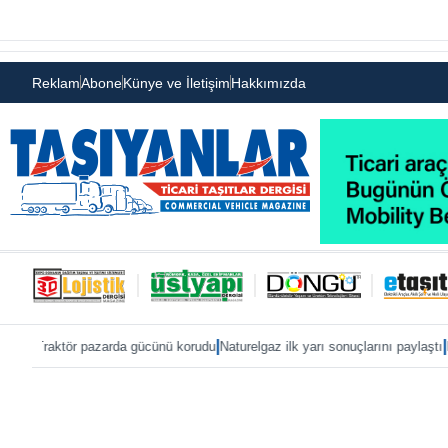
Reklam
Abone
Künye ve İletişim
Hakkımızda
|
|
r pazarda gücünü korudu
Naturelgaz ilk yarı sonuçlarını paylaştı
MAN, IAA 202