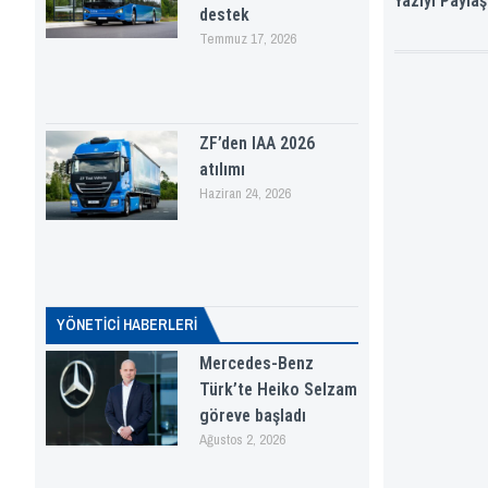
Yazıyı Paylaş
destek
Temmuz 17, 2026
ZF’den IAA 2026
atılımı
Haziran 24, 2026
YÖNETICI HABERLERI
Mercedes-Benz
Türk’te Heiko Selzam
göreve başladı
Ağustos 2, 2026