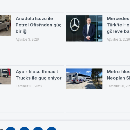
Anadolu Isuzu ile
Mercedes
Petrol Ofisi’nden güç
Türk’te H
birliği
göreve ba
Ağustos 3, 2026
Ağustos 2, 2026
Aybir filosu Renault
Metro filo
Trucks ile güçleniyor
Neoplan S
Temmuz 31, 2026
Temmuz 30, 20