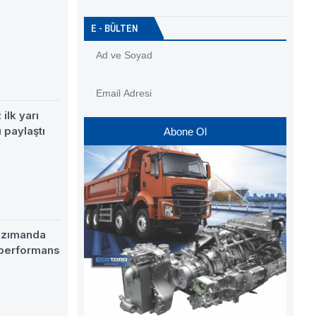
E - BÜLTEN
ilk yarı
 paylaştı
Abone Ol
nzımanda
 performans