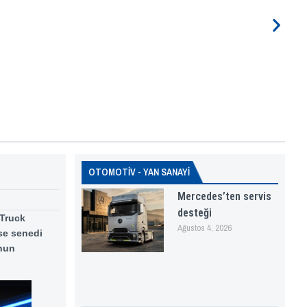
OTOMOTİV - YAN SANAYİ
Mercedes’ten servis
desteği
 Truck
Ağustos 4, 2026
se senedi
onun