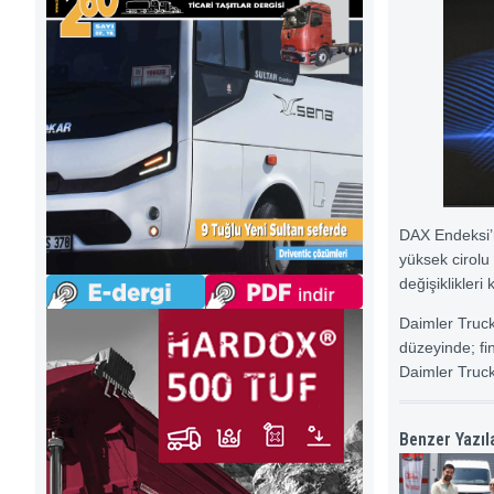
DAX Endeksi’n
yüksek cirolu
değişiklikleri
Daimler Truck
düzeyinde; fin
Daimler Truck’
Benzer Yazıl