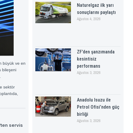
Naturelgaz ilk yarı
sonuçlarını paylaştı
Ağustos 4, 2026
ZF’den şanzımanda
kesintisiz
en büyük ve en
performans
 bileşeni
Ağustos 3, 2026
.
e sektör
Toplantıda,
Anadolu Isuzu ile
Petrol Ofisi’nden güç
birliği
Ağustos 3, 2026
ten servis