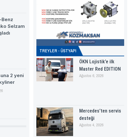
-Benz
eiko Selzam
şladı
TREYLER - ÜSTYAPI
ÖKN Lojistik’e ilk
Master Red EDITION
suna 2 yeni
Ağustos 6, 2026
kyliner
26
Mercedes’ten servis
desteği
Ağustos 4, 2026