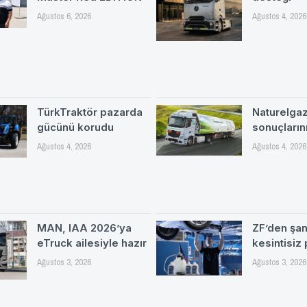
Ağustos 6, 2026
Ağustos 4, 2026
TürkTraktör pazarda
Naturelgaz 
gücünü korudu
sonuçlarını
Ağustos 4, 2026
Ağustos 4, 2026
MAN, IAA 2026’ya
ZF’den şa
eTruck ailesiyle hazır
kesintisiz
Ağustos 3, 2026
Ağustos 3, 2026