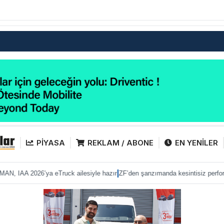
PİYASA
REKLAM / ABONE
EN YENİLER
|
|
6’ya eTruck ailesiyle hazır
ZF’den şanzımanda kesintisiz performans
Anadolu