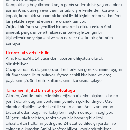
Kompakt dış boyutlarına karşın geniş ve ferah bir yaşama alanı
sunan Ami, güneş veya yağmur gibi dış etkenlerden koruyan;
kapalı, korunaklı ve ısıtmalı kabini ile iki kişinin rahat ve konforlu
bir şekilde seyahat etmesine olanak tanıyor.
Orijinal bir form ve yenilikçi bir tasarımla dikkat çeken Ami
simetrik parçalar ve altı aksesuar paketiyle zengin bir
kişiselleştirme yelpazesi ve son derece özgün bir görünüm
sunuyor.
Herkes için erişilebilir
Ami, Fransa’da 14 yaşından itibaren ehliyetsiz olarak
sürülebiliyor.
Cazip ve esnek ulaşım çözümleri herkesin gereksinimine uygun
bir finansman ile sunuluyor. Ayrıca çeşitli kiralama ve araç
paylaşım çözümleri ile kullanıcısının karşısına çıkıyor.
Tamamen dijital bir satış yolculuğu
Citroën, Ami ile müşterilerinin değişen tüketim alışkanlıklarına
yanıt olarak dağıtım yöntemini yeniden şekillendiriyor. Özel
olarak geliştirilen web sitesi ile satın alınan Ami, zamandan
tasarruf eden özgür ve kolay bir müşteri deneyimi sağlıyor.
Müşteri; akıllı telefon, tablet veya bilgisayar gibi dijital
cihazlardan haftanın yedi günü 24 saat ve dilediği yerden ve
evinden çıkmadan Ami’yi keşfedebiliyor, yapılandırabiliyor,