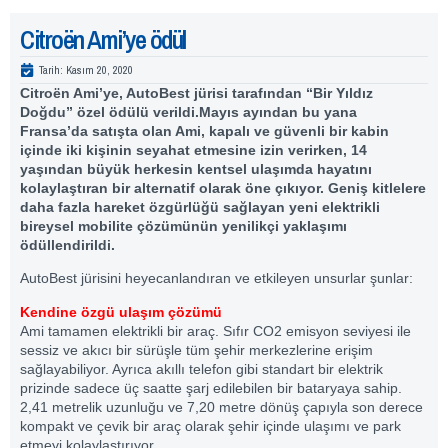
Citroën Ami’ye ödül
Tarih:
Kasım 20, 2020
Citroën Ami’ye, AutoBest jürisi tarafından “Bir Yıldız
Doğdu” özel ödülü verildi.Mayıs ayından bu yana
Fransa’da satışta olan Ami, kapalı ve güvenli bir kabin
içinde iki kişinin seyahat etmesine izin verirken, 14
yaşından büyük herkesin kentsel ulaşımda hayatını
kolaylaştıran bir alternatif olarak öne çıkıyor. Geniş kitlelere
daha fazla hareket özgürlüğü sağlayan yeni elektrikli
bireysel mobilite çözümünün yenilikçi yaklaşımı
ödüllendirildi.
AutoBest jürisini heyecanlandıran ve etkileyen unsurlar şunlar:
Kendine özgü ulaşım çözümü
Ami tamamen elektrikli bir araç. Sıfır CO2 emisyon seviyesi ile
sessiz ve akıcı bir sürüşle tüm şehir merkezlerine erişim
sağlayabiliyor. Ayrıca akıllı telefon gibi standart bir elektrik
prizinde sadece üç saatte şarj edilebilen bir bataryaya sahip.
2,41 metrelik uzunluğu ve 7,20 metre dönüş çapıyla son derece
kompakt ve çevik bir araç olarak şehir içinde ulaşımı ve park
etmeyi kolaylaştırıyor.