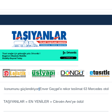
|
|
konumunu güçlendiriyor
Enver Geçgel’e rekor teslimat 63 Mercedes otobüs
ÖK
TAŞIYANLAR
»
EN YENİLER
»
Citroën Ami’ye ödül