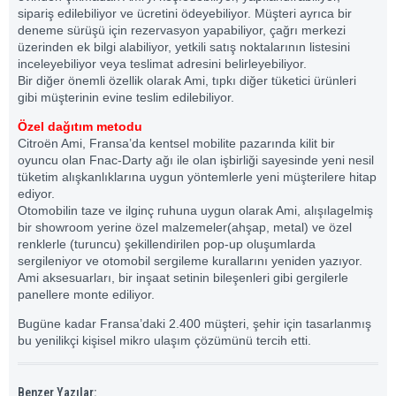
sipariş edilebiliyor ve ücretini ödeyebiliyor. Müşteri ayrıca bir
deneme sürüşü için rezervasyon yapabiliyor, çağrı merkezi
üzerinden ek bilgi alabiliyor, yetkili satış noktalarının listesini
inceleyebiliyor veya teslimat adresini belirleyebiliyor.
Bir diğer önemli özellik olarak Ami, tıpkı diğer tüketici ürünleri
gibi müşterinin evine teslim edilebiliyor.
Özel dağıtım metodu
Citroën Ami, Fransa’da kentsel mobilite pazarında kilit bir
oyuncu olan Fnac-Darty ağı ile olan işbirliği sayesinde yeni nesil
tüketim alışkanlıklarına uygun yöntemlerle yeni müşterilere hitap
ediyor.
Otomobilin taze ve ilginç ruhuna uygun olarak Ami, alışılagelmiş
bir showroom yerine özel malzemeler(ahşap, metal) ve özel
renklerle (turuncu) şekillendirilen pop-up oluşumlarda
sergileniyor ve otomobil sergileme kurallarını yeniden yazıyor.
Ami aksesuarları, bir inşaat setinin bileşenleri gibi gergilerle
panellere monte ediliyor.
Bugüne kadar Fransa’daki 2.400 müşteri, şehir için tasarlanmış
bu yenilikçi kişisel mikro ulaşım çözümünü tercih etti.
Benzer Yazılar: