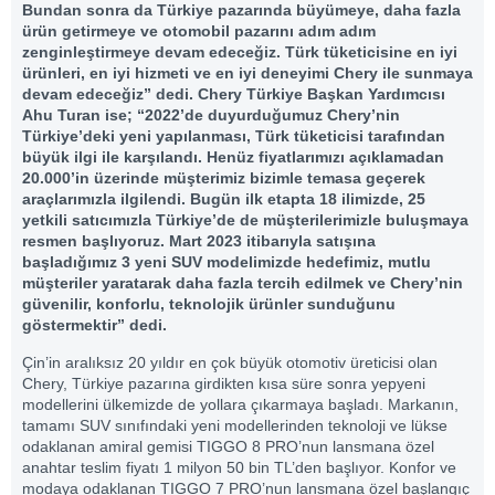
Bundan sonra da Türkiye pazarında büyümeye, daha fazla
ürün getirmeye ve otomobil pazarını adım adım
zenginleştirmeye devam edeceğiz. Türk tüketicisine en iyi
ürünleri, en iyi hizmeti ve en iyi deneyimi Chery ile sunmaya
devam edeceğiz” dedi. Chery Türkiye Başkan Yardımcısı
Ahu Turan ise; “2022’de duyurduğumuz Chery’nin
Türkiye’deki yeni yapılanması, Türk tüketicisi tarafından
büyük ilgi ile karşılandı. Henüz fiyatlarımızı açıklamadan
20.000’in üzerinde müşterimiz bizimle temasa geçerek
araçlarımızla ilgilendi. Bugün ilk etapta 18 ilimizde, 25
yetkili satıcımızla Türkiye’de de müşterilerimizle buluşmaya
resmen başlıyoruz. Mart 2023 itibarıyla satışına
başladığımız 3 yeni SUV modelimizde hedefimiz, mutlu
müşteriler yaratarak daha fazla tercih edilmek ve Chery’nin
güvenilir, konforlu, teknolojik ürünler sunduğunu
göstermektir” dedi.
Çin’in aralıksız 20 yıldır en çok büyük otomotiv üreticisi olan
Chery, Türkiye pazarına girdikten kısa süre sonra yepyeni
modellerini ülkemizde de yollara çıkarmaya başladı. Markanın,
tamamı SUV sınıfındaki yeni modellerinden teknoloji ve lükse
odaklanan amiral gemisi TIGGO 8 PRO’nun lansmana özel
anahtar teslim fiyatı 1 milyon 50 bin TL’den başlıyor. Konfor ve
modaya odaklanan TIGGO 7 PRO’nun lansmana özel başlangıç