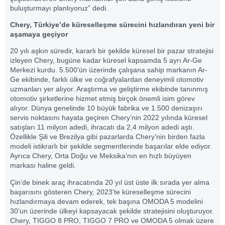
buluşturmayı planlıyoruz” dedi.
Chery, Türkiye’de küreselleşme sürecini hızlandıran yeni bir
aşamaya geçiyor
20 yılı aşkın süredir, kararlı bir şekilde küresel bir pazar stratejisi
izleyen Chery, bugüne kadar küresel kapsamda 5 ayrı Ar-Ge
Merkezi kurdu. 5.500’ün üzerinde çalışana sahip markanın Ar-
Ge ekibinde, farklı ülke ve coğrafyalardan deneyimli otomotiv
uzmanları yer alıyor. Araştırma ve geliştirme ekibinde tanınmış
otomotiv şirketlerine hizmet etmiş birçok önemli isim görev
alıyor. Dünya genelinde 10 büyük fabrika ve 1.500 denizaşırı
servis noktasını hayata geçiren Chery’nin 2022 yılında küresel
satışları 11 milyon adedi, ihracatı da 2,4 milyon adedi aştı.
Özellikle Şili ve Brezilya gibi pazarlarda Chery’nin birden fazla
modeli istikrarlı bir şekilde segmentlerinde başarılar elde ediyor.
Ayrıca Chery, Orta Doğu ve Meksika’nın en hızlı büyüyen
markası haline geldi.
Çin’de binek araç ihracatında 20 yıl üst üste ilk sırada yer alma
başarısını gösteren Chery, 2023’te küreselleşme sürecini
hızlandırmaya devam ederek, tek başına OMODA 5 modelini
30’un üzerinde ülkeyi kapsayacak şekilde stratejisini oluşturuyor.
Chery, TIGGO 8 PRO, TIGGO 7 PRO ve OMODA 5 olmak üzere