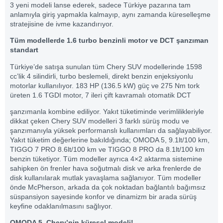
3 yeni modeli lanse ederek, sadece Türkiye pazarına tam
anlamıyla giriş yapmakla kalmayıp, aynı zamanda küreselleşme
stratejisine de ivme kazandırıyor.
Tüm modellerde 1.6 turbo benzinli motor ve DCT şanzıman
standart
Türkiye’de satışa sunulan tüm Chery SUV modellerinde 1598
cc’lik 4 silindirli, turbo beslemeli, direkt benzin enjeksiyonlu
motorlar kullanılıyor. 183 HP (136.5 kW) güç ve 275 Nm tork
üreten 1.6 TGDI motor, 7 ileri çift kavramalı otomatik DCT
şanzımanla kombine ediliyor. Yakıt tüketiminde verimlilikleriyle
dikkat çeken Chery SUV modelleri 3 farklı sürüş modu ve
şanzımanıyla yüksek performanslı kullanımları da sağlayabiliyor.
Yakıt tüketim değerlerine bakıldığında; OMODA 5, 9.1lt/100 km,
TIGGO 7 PRO 8.6lt/100 km ve TIGGO 8 PRO da 8.1lt/100 km
benzin tüketiyor. Tüm modeller ayrıca 4×2 aktarma sistemine
sahipken ön frenler hava soğutmalı disk ve arka frenlerde de
disk kullanılarak mutlak yavaşlama sağlanıyor. Tüm modeller
önde McPherson, arkada da çok noktadan bağlantılı bağımsız
süspansiyon sayesinde konfor ve dinamizm bir arada sürüş
keyfine odaklanılmasını sağlıyor.
OMODA 5, Chery’nin küresel modeli!