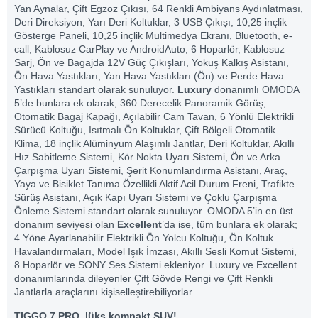
Yan Aynalar, Çift Egzoz Çıkısı, 64 Renkli Ambiyans Aydınlatması,
Deri Direksiyon, Yarı Deri Koltuklar, 3 USB Çıkışı, 10,25 inçlik
Gösterge Paneli, 10,25 inçlik Multimedya Ekranı, Bluetooth, e-
call, Kablosuz CarPlay ve AndroidAuto, 6 Hoparlör, Kablosuz
Sarj, Ön ve Bagajda 12V Güç Çıkışları, Yokuş Kalkış Asistanı,
Ön Hava Yastıkları, Yan Hava Yastıkları (Ön) ve Perde Hava
Yastıkları standart olarak sunuluyor.
Luxury
donanımlı OMODA
5’de bunlara ek olarak; 360 Derecelik Panoramik Görüş,
Otomatik Bagaj Kapağı, Açılabilir Cam Tavan, 6 Yönlü Elektrikli
Sürücü Koltuğu, Isıtmalı Ön Koltuklar, Çift Bölgeli Otomatik
Klima, 18 inçlik Alüminyum Alaşımlı Jantlar, Deri Koltuklar, Akıllı
Hız Sabitleme Sistemi, Kör Nokta Uyarı Sistemi, Ön ve Arka
Çarpışma Uyarı Sistemi, Şerit Konumlandırma Asistanı, Araç,
Yaya ve Bisiklet Tanıma Özellikli Aktif Acil Durum Freni, Trafikte
Sürüş Asistanı, Açık Kapı Uyarı Sistemi ve Çoklu Çarpışma
Önleme Sistemi standart olarak sunuluyor. OMODA 5’in en üst
donanım seviyesi olan
Excellent
’da ise, tüm bunlara ek olarak;
4 Yöne Ayarlanabilir Elektrikli Ön Yolcu Koltuğu, Ön Koltuk
Havalandırmaları, Model Işık İmzası, Akıllı Sesli Komut Sistemi,
8 Hoparlör ve SONY Ses Sistemi ekleniyor. Luxury ve Excellent
donanımlarında dileyenler Çift Gövde Rengi ve Çift Renkli
Jantlarla araçlarını kişiselleştirebiliyorlar.
TIGGO 7 PRO, lüks kompakt SUV!