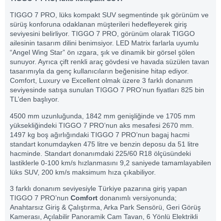
TIGGO 7 PRO, lüks kompakt SUV segmentinde şık görünüm ve
sürüş konforuna odaklanan müşterileri hedefleyerek giriş
seviyesini belirliyor. TIGGO 7 PRO, görünüm olarak TIGGO
ailesinin tasarım dilini benimsiyor. LED Matrix farlarla uyumlu
“Angel Wing Star” ön ızgara, şık ve dinamik bir görsel şölen
sunuyor. Ayrıca çift renkli araç gövdesi ve havada süzülen tavan
tasarımıyla da genç kullanıcıların beğenisine hitap ediyor.
Comfort, Luxury ve Excellent olmak üzere 3 farklı donanım
seviyesinde satışa sunulan TIGGO 7 PRO’nun fiyatları 825 bin
TL’den başlıyor.
4500 mm uzunluğunda, 1842 mm genişliğinde ve 1705 mm
yüksekliğindeki TIGGO 7 PRO’nun aks mesafesi 2670 mm.
1497 kg boş ağırlığındaki TIGGO 7 PRO’nun bagaj hacmi
standart konumdayken 475 litre ve benzin deposu da 51 litre
hacminde. Standart donanımdaki 225/60 R18 ölçüsündeki
lastiklerle 0-100 km/s hızlanmasını 9,2 saniyede tamamlayabilen
lüks SUV, 200 km/s maksimum hıza çıkabiliyor.
3 farklı donanım seviyesiyle Türkiye pazarına giriş yapan
TIGGO 7 PRO’nun
Comfort
donanımlı versiyonunda;
Anahtarsız Giriş & Çalıştırma, Arka Park Sensörü, Geri Görüş
Kamerası, Açılabilir Panoramik Cam Tavan, 6 Yönlü Elektrikli