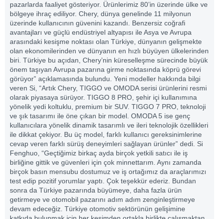
pazarlarda faaliyet gösteriyor. Ürünlerimiz 80’in üzerinde ülke ve
bölgeye ihraç ediliyor. Chery, dünya genelinde 11 milyonun
üzerinde kullanıcının güvenini kazandı. Benzersiz coğrafi
avantajları ve güçlü endüstriyel altyapısı ile Asya ve Avrupa
arasındaki kesişme noktası olan Türkiye, dünyanın gelişmekte
olan ekonomilerinden ve dünyanın en hızlı büyüyen ülkelerinden
biri. Türkiye bu açıdan, Chery’nin küreselleşme sürecinde büyük
önem taşıyan Avrupa pazarına girme noktasında köprü görevi
görüyor” açıklamasında bulundu. Yeni modeller hakkında bilgi
veren Si, “Artık Chery, TIGGO ve OMODA serisi ürünlerini resmi
olarak piyasaya sürüyor. TIGGO 8 PRO, şehir içi kullanımına
yönelik yedi koltuklu, premium bir SUV. TIGGO 7 PRO, teknoloji
ve şık tasarımı ile öne çıkan bir model. OMODA 5 ise genç
kullanıcılara yönelik dinamik tasarımlı ve ileri teknolojik özellikleri
ile dikkat çekiyor. Bu üç model, farklı kullanıcı gereksinimlerine
cevap veren farklı sürüş deneyimleri sağlayan ürünler” dedi. Si
Fenghuo, “Geçtiğimiz birkaç ayda birçok yetkili satıcı ile iş
birliğine gittik ve güvenleri için çok minnettarım. Aynı zamanda
birçok basın mensubu dostumuz ve iş ortağımız da araçlarımızı
test edip pozitif yorumlar yaptı. Çok teşekkür ederiz. Bundan
sonra da Türkiye pazarında büyümeye, daha fazla ürün
getirmeye ve otomobil pazarını adım adım zenginleştirmeye
devam edeceğiz. Türkiye otomotiv sektörünün gelişimine
katkıda bulunmak için her kesimden ortakla birlikte çalışmaktan