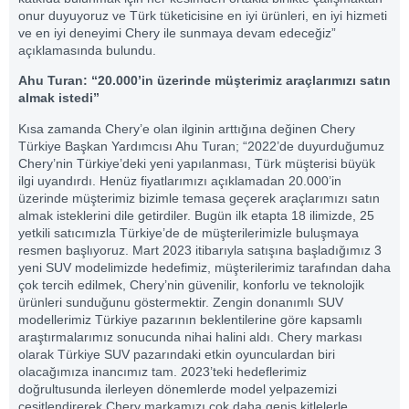
onur duyuyoruz ve Türk tüketicisine en iyi ürünleri, en iyi hizmeti
ve en iyi deneyimi Chery ile sunmaya devam edeceğiz”
açıklamasında bulundu.
Ahu Turan: “20.000’in üzerinde müşterimiz araçlarımızı satın
almak istedi”
Kısa zamanda Chery’e olan ilginin arttığına değinen Chery
Türkiye Başkan Yardımcısı Ahu Turan; “2022’de duyurduğumuz
Chery’nin Türkiye’deki yeni yapılanması, Türk müşterisi büyük
ilgi uyandırdı. Henüz fiyatlarımızı açıklamadan 20.000’in
üzerinde müşterimiz bizimle temasa geçerek araçlarımızı satın
almak isteklerini dile getirdiler. Bugün ilk etapta 18 ilimizde, 25
yetkili satıcımızla Türkiye’de de müşterilerimizle buluşmaya
resmen başlıyoruz. Mart 2023 itibarıyla satışına başladığımız 3
yeni SUV modelimizde hedefimiz, müşterilerimiz tarafından daha
çok tercih edilmek, Chery’nin güvenilir, konforlu ve teknolojik
ürünleri sunduğunu göstermektir. Zengin donanımlı SUV
modellerimiz Türkiye pazarının beklentilerine göre kapsamlı
araştırmalarımız sonucunda nihai halini aldı. Chery markası
olarak Türkiye SUV pazarındaki etkin oyunculardan biri
olacağımıza inancımız tam. 2023’teki hedeflerimiz
doğrultusunda ilerleyen dönemlerde model yelpazemizi
çeşitlendirerek Chery markamızı çok daha geniş kitlelerle