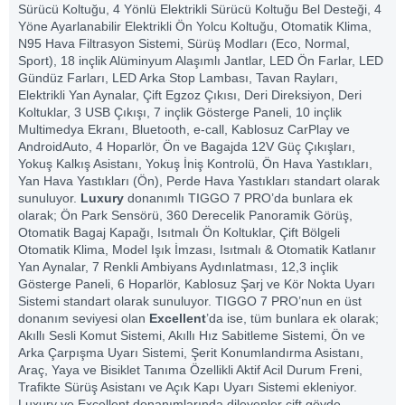
Sürücü Koltuğu, 4 Yönlü Elektrikli Sürücü Koltuğu Bel Desteği, 4
Yöne Ayarlanabilir Elektrikli Ön Yolcu Koltuğu, Otomatik Klima,
N95 Hava Filtrasyon Sistemi, Sürüş Modları (Eco, Normal,
Sport), 18 inçlik Alüminyum Alaşımlı Jantlar, LED Ön Farlar, LED
Gündüz Farları, LED Arka Stop Lambası, Tavan Rayları,
Elektrikli Yan Aynalar, Çift Egzoz Çıkısı, Deri Direksiyon, Deri
Koltuklar, 3 USB Çıkışı, 7 inçlik Gösterge Paneli, 10 inçlik
Multimedya Ekranı, Bluetooth, e-call, Kablosuz CarPlay ve
AndroidAuto, 4 Hoparlör, Ön ve Bagajda 12V Güç Çıkışları,
Yokuş Kalkış Asistanı, Yokuş İniş Kontrolü, Ön Hava Yastıkları,
Yan Hava Yastıkları (Ön), Perde Hava Yastıkları standart olarak
sunuluyor.
Luxury
donanımlı TIGGO 7 PRO’da bunlara ek
olarak; Ön Park Sensörü, 360 Derecelik Panoramik Görüş,
Otomatik Bagaj Kapağı, Isıtmalı Ön Koltuklar, Çift Bölgeli
Otomatik Klima, Model Işık İmzası, Isıtmalı & Otomatik Katlanır
Yan Aynalar, 7 Renkli Ambiyans Aydınlatması, 12,3 inçlik
Gösterge Paneli, 6 Hoparlör, Kablosuz Şarj ve Kör Nokta Uyarı
Sistemi standart olarak sunuluyor. TIGGO 7 PRO’nun en üst
donanım seviyesi olan
Excellent
’da ise, tüm bunlara ek olarak;
Akıllı Sesli Komut Sistemi, Akıllı Hız Sabitleme Sistemi, Ön ve
Arka Çarpışma Uyarı Sistemi, Şerit Konumlandırma Asistanı,
Araç, Yaya ve Bisiklet Tanıma Özellikli Aktif Acil Durum Freni,
Trafikte Sürüş Asistanı ve Açık Kapı Uyarı Sistemi ekleniyor.
Luxury ve Excellent donanımlarında dileyenler çift gövde