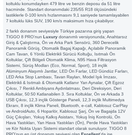
koltuklu konumdayken 479 litre ve benzin deposu da 51 litre
hacminde. Standart donanımdaki 235/55 R18 ölçüsündeki
lastiklerle 0-100 km/s hızlanmasını 9,1 saniyede tamamlayabilen
7 koltuklu lüks SUV, 190 km/s maksimum hıza çıkabiliyor.
2 farklı donanım seviyesiyle Türkiye pazarına giriş yapan
TIGGO 8 PRO’nun
Luxury
donanımlı versiyonunda; Anahtarsız
Giriş & Çalıştırma, Ön ve Arka Park Sensörü, 360 Derecelik
Panoramik Görüş, Otomatik Bagaj Kapağı, Açılabilir Panoramik
Cam Tavan, 6 Yönlü Elektrikli Sürücü Koltuğu, Isıtmalı Ön
Koltuklar, Çift Bölgeli Otomatik Klima, N95 Hava Filtrasyon
Sistemi, Sürüş Modları (Eco, Normal, Sport), 18 inçlik
Alüminyum Alaşımlı Jantlar, LED Ön Farlar, LED Gündüz Farları,
LED Arka Stop Lambası, Tavan Rayları, Model Işık İmzası,
Elektrikli & Isıtmalı & Otomatik Katlanır Yan Aynalar, Çift Egzoz
Çıkısı, 7 Renkli Ambiyans Aydınlatması, Deri Direksiyon, Deri
Koltuklar, 50:50 Katlanabilen 3. Sıra Koltuklar, Ön ve Arkada 3
USB Çıkısı, 12,3 inçlik Gösterge Paneli, 12,3 inçlik Multimedya
Ekranı, 8 inçlik Klima Paneli, Bluetooth, e-call, Kablosuz CarPlay
ve AndroidAuto, 6 Hoparlör, Kablosuz Şarj, Ön ve Bagajda 12V
Güç Çıkışları, Yokuş Kalkış Asistanı, Yokuş İniş Kontrolü, Ön
Hava Yastıkları, Yan Hava Yastıkları (Ön), Perde Hava Yastıkları
ve Kör Nokta Uyarı Sistemi standart olarak sunuluyor. TIGGO 8
PRO’nun en üst donanım seviyesi olan
Excellent
’da ise,