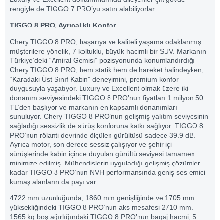
rengiyle de TIGGO 7 PRO’yu satın alabiliyorlar.
TIGGO 8 PRO, Ayrıcalıklı Konfor
Chery TIGGO 8 PRO, başarıya ve kaliteli yaşama odaklanmış
müşterilere yönelik, 7 koltuklu, büyük hacimli bir SUV. Markanın
Türkiye’deki “Amiral Gemisi” pozisyonunda konumlandırdığı
Chery TIGGO 8 PRO, hem statik hem de hareket halindeyken,
“Karadaki Üst Sınıf Kabin” deneyimini, premium konfor
duygusuyla yaşatıyor. Luxury ve Excellent olmak üzere iki
donanım seviyesindeki TIGGO 8 PRO’nun fiyatları 1 milyon 50
TL’den başlıyor ve markanın en kapsamlı donanımları
sunuluyor. Chery TIGGO 8 PRO’nun gelişmiş yalıtım seviyesinin
sağladığı sessizlik de sürüş konforuna katkı sağlıyor. TIGGO 8
PRO’nun rölanti devrinde ölçülen gürültüsü sadece 39,9 dB.
Ayrıca motor, son derece sessiz çalışıyor ve şehir içi
sürüşlerinde kabin içinde duyulan gürültü seviyesi tamamen
minimize edilmiş. Mühendislerin uyguladığı gelişmiş çözümler
kadar TIGGO 8 PRO’nun NVH performansında geniş ses emici
kumaş alanların da payı var.
4722 mm uzunluğunda, 1860 mm genişliğinde ve 1705 mm
yüksekliğindeki TIGGO 8 PRO’nun aks mesafesi 2710 mm.
1565 kg boş ağırlığındaki TIGGO 8 PRO’nun bagaj hacmi, 5