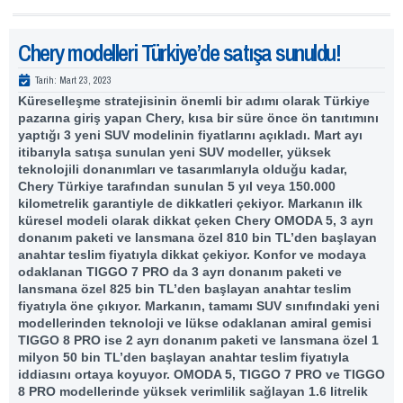
Chery modelleri Türkiye’de satışa sunuldu!
Tarih:
Mart 23, 2023
Küreselleşme stratejisinin önemli bir adımı olarak Türkiye
pazarına giriş yapan Chery, kısa bir süre önce ön tanıtımını
yaptığı 3 yeni SUV modelinin fiyatlarını açıkladı. Mart ayı
itibarıyla satışa sunulan yeni SUV modeller, yüksek
teknolojili donanımları ve tasarımlarıyla olduğu kadar,
Chery Türkiye tarafından sunulan 5 yıl veya 150.000
kilometrelik garantiyle de dikkatleri çekiyor. Markanın ilk
küresel modeli olarak dikkat çeken Chery OMODA 5, 3 ayrı
donanım paketi ve lansmana özel 810 bin TL’den başlayan
anahtar teslim fiyatıyla dikkat çekiyor. Konfor ve modaya
odaklanan TIGGO 7 PRO da 3 ayrı donanım paketi ve
lansmana özel 825 bin TL’den başlayan anahtar teslim
fiyatıyla öne çıkıyor. Markanın, tamamı SUV sınıfındaki yeni
modellerinden teknoloji ve lükse odaklanan amiral gemisi
TIGGO 8 PRO ise 2 ayrı donanım paketi ve lansmana özel 1
milyon 50 bin TL’den başlayan anahtar teslim fiyatıyla
iddiasını ortaya koyuyor. OMODA 5, TIGGO 7 PRO ve TIGGO
8 PRO modellerinde yüksek verimlilik sağlayan 1.6 litrelik