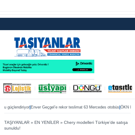
|
|
diriyor
Enver Geçgel’e rekor teslimat 63 Mercedes otobüs
ÖKN Lojistik’e i
TAŞIYANLAR
»
EN YENİLER
»
Chery modelleri Türkiye’de satışa
sunuldu!