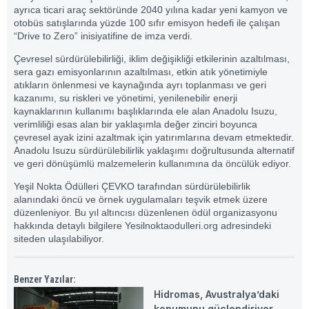
ayrıca ticari araç sektöründe 2040 yılına kadar yeni kamyon ve
otobüs satışlarında yüzde 100 sıfır emisyon hedefi ile çalışan
“Drive to Zero” inisiyatifine de imza verdi.
Çevresel sürdürülebilirliği, iklim değişikliği etkilerinin azaltılması,
sera gazı emisyonlarının azaltılması, etkin atık yönetimiyle
atıkların önlenmesi ve kaynağında ayrı toplanması ve geri
kazanımı, su riskleri ve yönetimi, yenilenebilir enerji
kaynaklarının kullanımı başlıklarında ele alan Anadolu Isuzu,
verimliliği esas alan bir yaklaşımla değer zinciri boyunca
çevresel ayak izini azaltmak için yatırımlarına devam etmektedir.
Anadolu Isuzu sürdürülebilirlik yaklaşımı doğrultusunda alternatif
ve geri dönüşümlü malzemelerin kullanımına da öncülük ediyor.
Yeşil Nokta Ödülleri ÇEVKO tarafından sürdürülebilirlik
alanındaki öncü ve örnek uygulamaları teşvik etmek üzere
düzenleniyor. Bu yıl altıncısı düzenlenen ödül organizasyonu
hakkında detaylı bilgilere
Yesilnoktaodulleri.org
adresindeki
siteden ulaşılabiliyor.
Benzer Yazılar:
Hidromas, Avustralya’daki
konumunu güçlendiriyor