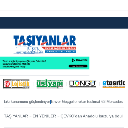
|
ki konumunu güçlendiriyor
Enver Geçgel’e rekor teslimat 63 Mercedes otobüs
TAŞIYANLAR
»
EN YENİLER
»
ÇEVKO’dan Anadolu Isuzu’ya ödül