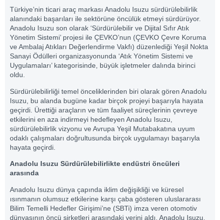
Türkiye’nin ticari araç markası Anadolu Isuzu sürdürülebilirlik
alanındaki başarıları ile sektörüne öncülük etmeyi sürdürüyor.
Anadolu Isuzu son olarak ‘Sürdürülebilir ve Dijital Sıfır Atık
Yönetim Sistemi’ projesi ile ÇEVKO’nun (ÇEVKO Çevre Koruma
ve Ambalaj Atıkları Değerlendirme Vakfı) düzenlediği Yeşil Nokta
Sanayi Ödülleri organizasyonunda ‘Atık Yönetim Sistemi ve
Uygulamaları’ kategorisinde, büyük işletmeler dalında birinci
oldu.
Sürdürülebilirliği temel önceliklerinden biri olarak gören Anadolu
Isuzu, bu alanda bugüne kadar birçok projeyi başarıyla hayata
geçirdi. Ürettiği araçların ve tüm faaliyet süreçlerinin çevreye
etkilerini en aza indirmeyi hedefleyen Anadolu Isuzu,
sürdürülebilirlik vizyonu ve Avrupa Yeşil Mutabakatına uyum
odaklı çalışmaları doğrultusunda birçok uygulamayı başarıyla
hayata geçirdi.
Anadolu Isuzu Sürdürülebilirlikte endüstri öncüleri
arasında
Anadolu Isuzu dünya çapında iklim değişikliği ve küresel
ısınmanın olumsuz etkilerine karşı çaba gösteren uluslararası
Bilim Temelli Hedefler Girişimi’ne (SBTi) imza veren otomotiv
dünyasının öncü şirketleri arasındaki yerini aldı. Anadolu Isuzu,