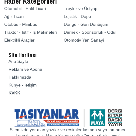
Haber Kategorileri
Otomobil - Hafif Ticari
Treyler ve Üstyapı
Ağır Ticari
Lojistik - Depo
Otobüs - Minibüs
Döngü - Geri Dönüşüm
Traktör - İstif - İş Makineleri
Dernek - Sponsorluk - Ödül
Elektrikli Araçlar
Otomotiv Yan Sanayi
Site Haritası
Ana Sayfa
Reklam ve Abone
Hakkımızda
Künye -İletişim
KVKK
Sitemizde yer alan yazılar ve resimler kısmen veya tamamen
kopyalanamaz. Basın Kanuna göre “yerel-süreli yayın”