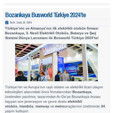
Bozankaya Busworld Türkiye 2024’te
Tarih:
Ocak 19, 2024
Türkiye’nin ve Almanya’nın ilk elektrikli otobüs firması
Bozankaya, 3. Nesil Elektrikli Otobüs, Batarya ve Şarj
Sistemi Dünya Lansmanı ile Busworld Türkiye 2024’te!
Türkiye’nin ve Avrupa’nın raylı sistem ve elektrikli ticari ulaşım
teknolojileri alanındaki öncü firmalarından
Bozankaya
,
üretimden yazılıma, tasarımdan Ar-Ge’ye Bozankaya imzası
taşıyan son jenerasyon ve çevre dostu
elektrikli
otobüs
,
trambüs
,
tramvay
ve
metro
araçlarının üretiminde
34
.
yaşını kutluyor.