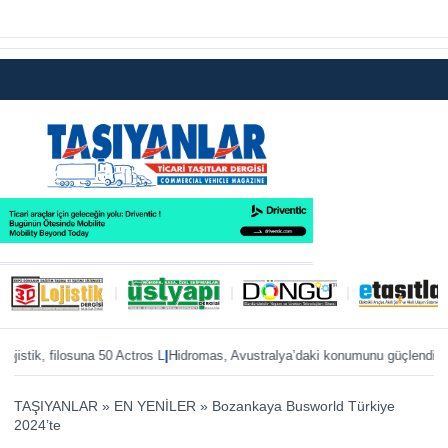
|
|
stik, filosuna 50 Actros L
Hidromas, Avustralya’daki konumunu güçlendiriyor
E
TAŞIYANLAR
»
EN YENİLER
»
Bozankaya Busworld Türkiye
2024’te