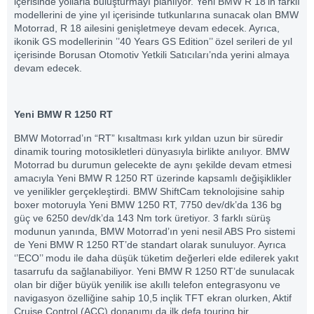
içerisinde yollarla buluşturmayı planlıyor. Yeni BMW R 18’in farklı
modellerini de yine yıl içerisinde tutkunlarına sunacak olan BMW
Motorrad, R 18 ailesini genişletmeye devam edecek. Ayrıca,
ikonik GS modellerinin ’’40 Years GS Edition’’ özel serileri de yıl
içerisinde Borusan Otomotiv Yetkili Satıcıları’nda yerini almaya
devam edecek.
Yeni BMW R 1250 RT
BMW Motorrad’ın “RT” kısaltması kırk yıldan uzun bir süredir
dinamik touring motosikletleri dünyasıyla birlikte anılıyor. BMW
Motorrad bu durumun gelecekte de aynı şekilde devam etmesi
amacıyla Yeni BMW R 1250 RT üzerinde kapsamlı değişiklikler
ve yenilikler gerçekleştirdi. BMW ShiftCam teknolojisine sahip
boxer motoruyla Yeni BMW 1250 RT, 7750 dev/dk’da 136 bg
güç ve 6250 dev/dk’da 143 Nm tork üretiyor. 3 farklı sürüş
modunun yanında, BMW Motorrad’ın yeni nesil ABS Pro sistemi
de Yeni BMW R 1250 RT’de standart olarak sunuluyor. Ayrıca
‘’ECO’’ modu ile daha düşük tüketim değerleri elde edilerek yakıt
tasarrufu da sağlanabiliyor. Yeni BMW R 1250 RT’de sunulacak
olan bir diğer büyük yenilik ise akıllı telefon entegrasyonu ve
navigasyon özelliğine sahip 10,5 inçlik TFT ekran olurken, Aktif
Cruise Control (ACC) donanımı da ilk defa touring bir