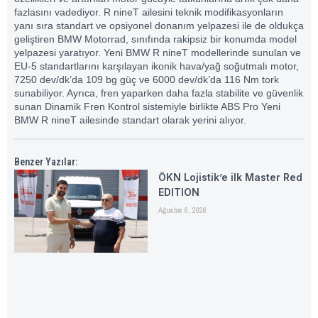
fazlasını vadediyor. R nineT ailesini teknik modifikasyonların
yanı sıra standart ve opsiyonel donanım yelpazesi ile de oldukça
geliştiren BMW Motorrad, sınıfında rakipsiz bir konumda model
yelpazesi yaratıyor. Yeni BMW R nineT modellerinde sunulan ve
EU-5 standartlarını karşılayan ikonik hava/yağ soğutmalı motor,
7250 dev/dk’da 109 bg güç ve 6000 dev/dk’da 116 Nm tork
sunabiliyor. Ayrıca, fren yaparken daha fazla stabilite ve güvenlik
sunan Dinamik Fren Kontrol sistemiyle birlikte ABS Pro Yeni
BMW R nineT ailesinde standart olarak yerini alıyor.
Benzer Yazılar:
ÖKN Lojistik’e ilk Master Red
EDITION
Ağustos 6, 2026