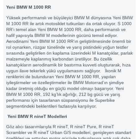
Yeni BMW M 1000 RR
Yüksek performanslı ve büyüleyici BMW M dünyasına Yeni BMW
M 1000 RR ile artık motosiklet tutkunları da ortak oluyor. S 1000
RR’ı temel alan Yeni BMW M 1000 RR, daha performanslı ve
hafif yapısıyla BMW M modellerinin gücünü temsil ediyor.
Aerodinami Yeni BMW M 1000 RR’ın geliştirilmesinde önemli bir
rol oynarken, rüzgar tünelinde ve yarış pistindeki yoğun testler
sırasında geliştirilen ön kaplama üzerindeki M kanatçıklar, parlak
malzemeyle kaplanmış karbondan üretiliyor. Bu özellik
kanatçıkların aerodinamik bir bastırma kuvveti oluşturarak, hıza
uygun ilave tekerlek yükü uygulamasını sağlıyor. İkonik M
renklerini de bulunduran Yeni BMW M 1000 RR, yapılan
iyileştirmeler ve özelleştirmeler ile BMW Motorrad’ın şimdiye
kadar üretmiş olduğu en güçlü model olmayı başarıyor. Yeni
BMW M 1000 RR, 192 kg’lık ağırlığı, 212 bg gücü ve yarış
performansı için tasarlanan süspansiyonu ile Superbike
segmentindeki beklentileri fazlasıyla karşılıyor.
Yeni BMW R nineT Modelleri
Göz alıcı tasarımlarıyla R nineT, R nineT Pure, R nineT
Scrambler ve R nineT Urban G/S modelleri, genişleyen standart
özellikleri ve arttırılan motor gücüyle tutkunlarına artık çok daha