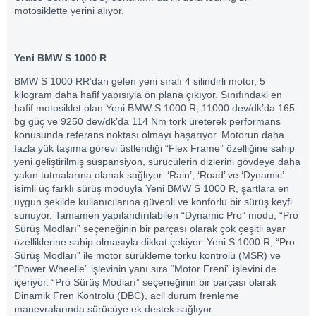
motosiklette yerini alıyor.
Yeni BMW S 1000 R
BMW S 1000 RR’dan gelen yeni sıralı 4 silindirli motor, 5
kilogram daha hafif yapısıyla ön plana çıkıyor. Sınıfındaki en
hafif motosiklet olan Yeni BMW S 1000 R, 11000 dev/dk’da 165
bg güç ve 9250 dev/dk’da 114 Nm tork üreterek performans
konusunda referans noktası olmayı başarıyor. Motorun daha
fazla yük taşıma görevi üstlendiği “Flex Frame” özelliğine sahip
yeni geliştirilmiş süspansiyon, sürücülerin dizlerini gövdeye daha
yakın tutmalarına olanak sağlıyor. ‘Rain’, ‘Road’ ve ‘Dynamic’
isimli üç farklı sürüş moduyla Yeni BMW S 1000 R, şartlara en
uygun şekilde kullanıcılarına güvenli ve konforlu bir sürüş keyfi
sunuyor. Tamamen yapılandırılabilen “Dynamic Pro” modu, “Pro
Sürüş Modları” seçeneğinin bir parçası olarak çok çeşitli ayar
özelliklerine sahip olmasıyla dikkat çekiyor. Yeni S 1000 R, “Pro
Sürüş Modları” ile motor sürükleme torku kontrolü (MSR) ve
“Power Wheelie” işlevinin yanı sıra “Motor Freni” işlevini de
içeriyor. “Pro Sürüş Modları” seçeneğinin bir parçası olarak
Dinamik Fren Kontrolü (DBC), acil durum frenleme
manevralarında sürücüye ek destek sağlıyor.