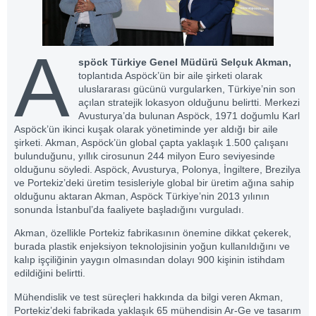
A
spöck Türkiye Genel Müdürü Selçuk Akman,
toplantıda Aspöck’ün bir aile şirketi olarak
uluslararası gücünü vurgularken, Türkiye’nin son
açılan stratejik lokasyon olduğunu belirtti. Merkezi
Avusturya’da bulunan Aspöck, 1971 doğumlu Karl
Aspöck’ün ikinci kuşak olarak yönetiminde yer aldığı bir aile
şirketi. Akman, Aspöck’ün global çapta yaklaşık 1.500 çalışanı
bulunduğunu, yıllık cirosunun 244 milyon Euro seviyesinde
olduğunu söyledi. Aspöck, Avusturya, Polonya, İngiltere, Brezilya
ve Portekiz’deki üretim tesisleriyle global bir üretim ağına sahip
olduğunu aktaran Akman, Aspöck Türkiye’nin 2013 yılının
sonunda İstanbul’da faaliyete başladığını vurguladı.
Akman, özellikle Portekiz fabrikasının önemine dikkat çekerek,
burada plastik enjeksiyon teknolojisinin yoğun kullanıldığını ve
kalıp işçiliğinin yaygın olmasından dolayı 900 kişinin istihdam
edildiğini belirtti.
Mühendislik ve test süreçleri hakkında da bilgi veren Akman,
Portekiz’deki fabrikada yaklaşık 65 mühendisin Ar-Ge ve tasarım