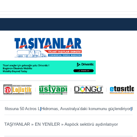
|
|
suna 50 Actros L
Hidromas, Avustralya’daki konumunu güçlendiriyor
Enver Geç
TAŞIYANLAR
»
EN YENİLER
»
Aspöck sektörü aydınlatıyor