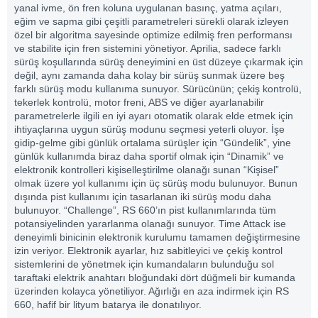
yanal ivme, ön fren koluna uygulanan basınç, yatma açıları,
eğim ve sapma gibi çeşitli parametreleri sürekli olarak izleyen
özel bir algoritma sayesinde optimize edilmiş fren performansı
ve stabilite için fren sistemini yönetiyor. Aprilia, sadece farklı
sürüş koşullarında sürüş deneyimini en üst düzeye çıkarmak için
değil, aynı zamanda daha kolay bir sürüş sunmak üzere beş
farklı sürüş modu kullanıma sunuyor. Sürücünün; çekiş kontrolü,
tekerlek kontrolü, motor freni, ABS ve diğer ayarlanabilir
parametrelerle ilgili en iyi ayarı otomatik olarak elde etmek için
ihtiyaçlarına uygun sürüş modunu seçmesi yeterli oluyor. İşe
gidip-gelme gibi günlük ortalama sürüşler için “Gündelik”, yine
günlük kullanımda biraz daha sportif olmak için “Dinamik” ve
elektronik kontrolleri kişiselleştirilme olanağı sunan “Kişisel”
olmak üzere yol kullanımı için üç sürüş modu bulunuyor. Bunun
dışında pist kullanımı için tasarlanan iki sürüş modu daha
bulunuyor. “Challenge”, RS 660’ın pist kullanımlarında tüm
potansiyelinden yararlanma olanağı sunuyor. Time Attack ise
deneyimli binicinin elektronik kurulumu tamamen değiştirmesine
izin veriyor. Elektronik ayarlar, hız sabitleyici ve çekiş kontrol
sistemlerini de yönetmek için kumandaların bulunduğu sol
taraftaki elektrik anahtarı bloğundaki dört düğmeli bir kumanda
üzerinden kolayca yönetiliyor. Ağırlığı en aza indirmek için RS
660, hafif bir lityum batarya ile donatılıyor.