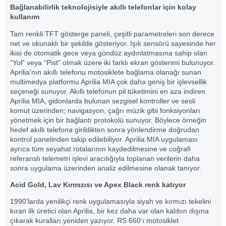
Bağlanabilirlik teknolojisiyle akıllı telefonlar için kolay
kullanım
Tam renkli TFT gösterge paneli, çeşitli parametreleri son derece
net ve okunaklı bir şekilde gösteriyor. Işık sensörü sayesinde her
ikisi de otomatik gece veya gündüz aydınlatmasına sahip olan
“Yol” veya “Pist” olmak üzere iki farklı ekran gösterimi bulunuyor.
Aprilia’nın akıllı telefonu motosiklete bağlama olanağı sunan
multimedya platformu Aprilia MIA çok daha geniş bir işlevsellik
seçeneği sunuyor. Akıllı telefonun pil tüketimini en aza indiren
Aprilia MIA, gidonlarda bulunan sezgisel kontroller ve sesli
komut üzerinden; navigasyon, çağrı müzik gibi fonksiyonları
yönetmek için bir bağlantı protokolü sunuyor. Böylece örneğin
hedef akıllı telefona girildikten sonra yönlendirme doğrudan
kontrol panelinden takip edilebiliyor. Aprilia MIA uygulaması
ayrıca tüm seyahat rotalarının kaydedilmesine ve coğrafi
referanslı telemetri işlevi aracılığıyla toplanan verilerin daha
sonra uygulama üzerinden analiz edilmesine olanak tanıyor.
Acid Gold, Lav Kırmızısı ve Apex Black renk katıyor
1990’larda yenilikçi renk uygulamasıyla siyah ve kırmızı tekelini
kıran ilk üretici olan Aprilia, bir kez daha var olan kalıbın dışına
çıkarak kuralları yeniden yazıyor. RS 660’ı motosiklet