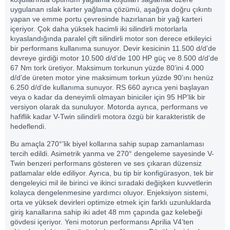
uygulanan ıslak karter yağlama çözümü, aşağıya doğru çıkıntı
yapan ve emme portu çevresinde hazırlanan bir yağ karteri
içeriyor. Çok daha yüksek hacimli iki silindirli motorlarla
kıyaslandığında paralel çift silindirli motor son derece etkileyici
bir performans kullanıma sunuyor. Devir kesicinin 11.500 d/d’de
devreye girdiği motor 10.500 d/d’de 100 HP güç ve 8.500 d/d’de
67 Nm tork üretiyor. Maksimum torkunun yüzde 80’ini 4.000
d/d’de üreten motor yine maksimum torkun yüzde 90’ını henüz
6.250 d/d’de kullanıma sunuyor. RS 660 ayrıca yeni başlayan
veya o kadar da deneyimli olmayan biniciler için 95 HP’lik bir
versiyon olarak da sunuluyor. Motorda ayrıca, performans ve
hafiflik kadar V-Twin silindirli motora özgü bir karakteristik de
hedeflendi.
Bu amaçla 270°’lik biyel kollarına sahip supap zamanlaması
tercih edildi. Asimetrik yanma ve 270° dengeleme sayesinde V-
Twin benzeri performans gösteren ve ses çıkaran düzensiz
patlamalar elde ediliyor. Ayrıca, bu tip bir konfigürasyon, tek bir
dengeleyici mil ile birinci ve ikinci sıradaki değişken kuvvetlerin
kolayca dengelenmesine yardımcı oluyor. Enjeksiyon sistemi,
orta ve yüksek devirleri optimize etmek için farklı uzunluklarda
giriş kanallarına sahip iki adet 48 mm çapında gaz kelebeği
gövdesi içeriyor. Yeni motorun performansı Aprilia V4’ten