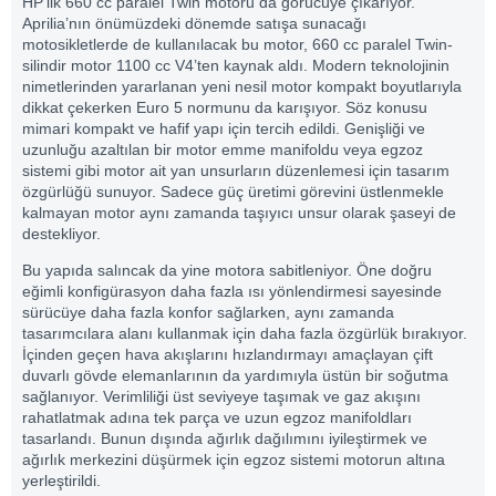
HP’lik 660 cc paralel Twin motoru da görücüye çıkarıyor.
Aprilia’nın önümüzdeki dönemde satışa sunacağı
motosikletlerde de kullanılacak bu motor, 660 cc paralel Twin-
silindir motor 1100 cc V4’ten kaynak aldı. Modern teknolojinin
nimetlerinden yararlanan yeni nesil motor kompakt boyutlarıyla
dikkat çekerken Euro 5 normunu da karışıyor. Söz konusu
mimari kompakt ve hafif yapı için tercih edildi. Genişliği ve
uzunluğu azaltılan bir motor emme manifoldu veya egzoz
sistemi gibi motor ait yan unsurların düzenlemesi için tasarım
özgürlüğü sunuyor. Sadece güç üretimi görevini üstlenmekle
kalmayan motor aynı zamanda taşıyıcı unsur olarak şaseyi de
destekliyor.
Bu yapıda salıncak da yine motora sabitleniyor. Öne doğru
eğimli konfigürasyon daha fazla ısı yönlendirmesi sayesinde
sürücüye daha fazla konfor sağlarken, aynı zamanda
tasarımcılara alanı kullanmak için daha fazla özgürlük bırakıyor.
İçinden geçen hava akışlarını hızlandırmayı amaçlayan çift
duvarlı gövde elemanlarının da yardımıyla üstün bir soğutma
sağlanıyor. Verimliliği üst seviyeye taşımak ve gaz akışını
rahatlatmak adına tek parça ve uzun egzoz manifoldları
tasarlandı. Bunun dışında ağırlık dağılımını iyileştirmek ve
ağırlık merkezini düşürmek için egzoz sistemi motorun altına
yerleştirildi.