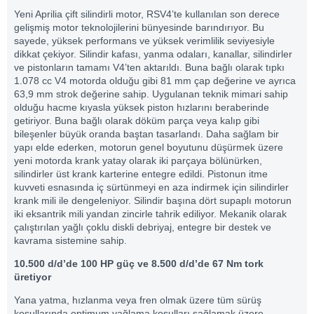
Yeni Aprilia çift silindirli motor, RSV4’te kullanılan son derece
gelişmiş motor teknolojilerini bünyesinde barındırıyor. Bu
sayede, yüksek performans ve yüksek verimlilik seviyesiyle
dikkat çekiyor. Silindir kafası, yanma odaları, kanallar, silindirler
ve pistonların tamamı V4’ten aktarıldı. Buna bağlı olarak tıpkı
1.078 cc V4 motorda olduğu gibi 81 mm çap değerine ve ayrıca
63,9 mm strok değerine sahip. Uygulanan teknik mimari sahip
olduğu hacme kıyasla yüksek piston hızlarını beraberinde
getiriyor. Buna bağlı olarak döküm parça veya kalıp gibi
bileşenler büyük oranda baştan tasarlandı. Daha sağlam bir
yapı elde ederken, motorun genel boyutunu düşürmek üzere
yeni motorda krank yatay olarak iki parçaya bölünürken,
silindirler üst krank karterine entegre edildi. Pistonun itme
kuvveti esnasında iç sürtünmeyi en aza indirmek için silindirler
krank mili ile dengeleniyor. Silindir başına dört supaplı motorun
iki eksantrik mili yandan zincirle tahrik ediliyor. Mekanik olarak
çalıştırılan yağlı çoklu diskli debriyaj, entegre bir destek ve
kavrama sistemine sahip.
10.500 d/d’de 100 HP güç ve 8.500 d/d’de 67 Nm tork
üretiyor
Yana yatma, hızlanma veya fren olmak üzere tüm sürüş
koşullarında optimum yağlama koşulları sağlamak üzere