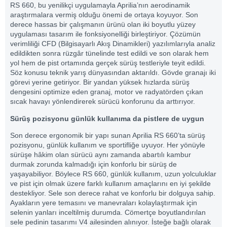
RS 660, bu yenilikçi uygulamayla Aprilia’nın aerodinamik
araştırmalara vermiş olduğu önemi de ortaya koyuyor. Son
derece hassas bir çalışmanın ürünü olan iki boyutlu yüzey
uygulaması tasarım ile fonksiyonelliği birleştiriyor. Çözümün
verimliliği CFD (Bilgisayarlı Akış Dinamikleri) yazılımlarıyla analiz
edildikten sonra rüzgâr tünelinde test edildi ve son olarak hem
yol hem de pist ortamında gerçek sürüş testleriyle teyit edildi.
Söz konusu teknik yarış dünyasından aktarıldı. Gövde granajı iki
görevi yerine getiriyor. Bir yandan yüksek hızlarda sürüş
dengesini optimize eden granaj, motor ve radyatörden çıkan
sıcak havayı yönlendirerek sürücü konforunu da arttırıyor.
Sürüş pozisyonu günlük kullanıma da pistlere de uygun
Son derece ergonomik bir yapı sunan Aprilia RS 660’ta sürüş
pozisyonu, günlük kullanım ve sportifliğe uyuyor. Her yönüyle
sürüşe hâkim olan sürücü aynı zamanda abartılı kambur
durmak zorunda kalmadığı için konforlu bir sürüş de
yaşayabiliyor. Böylece RS 660, günlük kullanım, uzun yolculuklar
ve pist için olmak üzere farklı kullanım amaçlarını en iyi şekilde
destekliyor. Sele son derece rahat ve konforlu bir dolguya sahip.
Ayakların yere temasını ve manevraları kolaylaştırmak için
selenin yanları inceltilmiş durumda. Cömertçe boyutlandırılan
sele pedinin tasarımı V4 ailesinden alınıyor. İsteğe bağlı olarak