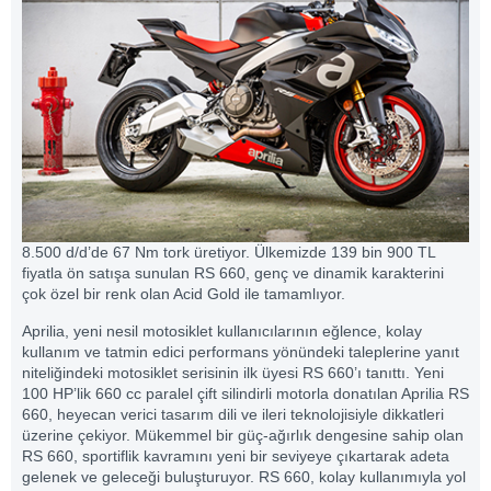
8.500 d/d’de 67 Nm tork üretiyor. Ülkemizde 139 bin 900 TL
fiyatla ön satışa sunulan RS 660, genç ve dinamik karakterini
çok özel bir renk olan Acid Gold ile tamamlıyor.
Aprilia, yeni nesil motosiklet kullanıcılarının eğlence, kolay
kullanım ve tatmin edici performans yönündeki taleplerine yanıt
niteliğindeki motosiklet serisinin ilk üyesi RS 660’ı tanıttı. Yeni
100 HP’lik 660 cc paralel çift silindirli motorla donatılan Aprilia RS
660, heyecan verici tasarım dili ve ileri teknolojisiyle dikkatleri
üzerine çekiyor. Mükemmel bir güç-ağırlık dengesine sahip olan
RS 660, sportiflik kavramını yeni bir seviyeye çıkartarak adeta
gelenek ve geleceği buluşturuyor. RS 660, kolay kullanımıyla yol