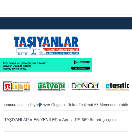
|
|
güçlendiriyor
Enver Geçgel’e Rekor Teslimat 63 Mercedes otobüs
ÖKN Lojist
TAŞIYANLAR
»
EN YENİLER
»
Aprilia RS 660 ön satışa çıktı