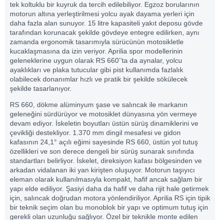
tek koltuklu bir kuyruk da tercih edilebiliyor. Egzoz borularının
motorun altına yerleştirilmesi yolcu ayak dayama yerleri için
daha fazla alan sunuyor. 15 litre kapasiteli yakıt deposu gövde
tarafından korunacak şekilde gövdeye entegre edilirken, aynı
zamanda ergonomik tasarımıyla sürücünün motosikletle
kucaklaşmasına da izin veriyor. Aprilia spor modellerinin
geleneklerine uygun olarak RS 660’’ta da aynalar, yolcu
ayaklıkları ve plaka tutucular gibi pist kullanımda fazlalık
olabilecek donanımlar hızlı ve pratik bir şekilde sökülecek
şekilde tasarlanıyor.
RS 660, dökme alüminyum şase ve salıncak ile markanın
geleneğini sürdürüyor ve motosiklet dünyasına yön vermeye
devam ediyor. İskeletin boyutları üstün sürüş dinamiklerini ve
çevikliği destekliyor. 1.370 mm dingil mesafesi ve gidon
kafasının 24,1° açılı eğimi sayesinde RS 660, üstün yol tutuş
özellikleri ve son derece dengeli bir sürüş sunarak sınıfında
standartları belirliyor. İskelet, direksiyon kafası bölgesinden ve
arkadan vidalanan iki yan kirişten oluşuyor. Motorun taşıyıcı
eleman olarak kullanılmasıyla kompakt, hafif ancak sağlam bir
yapı elde ediliyor. Şasiyi daha da hafif ve daha rijit hale getirmek
için, salıncak doğrudan motora yönlendiriliyor. Aprilia RS için tipik
bir teknik seçim olan bu monoblok bir yapı ve optimum tutuş için
gerekli olan uzunluğu sağlıyor. Özel bir teknikle monte edilen