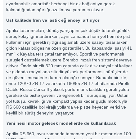
ayarlanabilir amortisör herhangi bir ek bağlantıya gerek
kalmadığından ağırlığı azaltmaya yardımcı oluyor.
Üst kalitede fren ve lastik eğlenceyi artırıyor
Aprilia tasarımcıları, dönüş yarıçapını çok düşük tutarak günlük
sürüş kolaylığını arttırırken, aynı zamanda hem yol hem de pist
kullanımı için gerekli rijitliği sağlamak üzere şaseyi tasarlarken
gidon kafası bölgesine özen gösterdiler. Bu kapsamda, şasiyi 41
mm’lik Kayaba ters çatal tamamlıyor. Sportif ve performanslı
sürüşleri desteklemek üzere Brembo imzalı fren sistemi devreye
giriyor. Önde bir çift 320 mm çapında çelik disk radyal tipi kaliper
ve gidonda radyal ana silindir yüksek performanslı sürüşler de
de güvenli mesafede durma olanağı sunuyor. Bununla birlikte,
önde 120/70 ZR 17 ve arkada 180/55 ZR 17 ebatlarında Pirelli
Diablo Rosso Corsa II yüksek performans lastikleri gerek yolda
gerekse de pistte güvenli ve eğlenceli bir sürüş sağlıyor. Üstün
yol tutuşu, kıvraklığı ve kompakt yapısı kadar güçlü motoruyla
RS 660 özellikle bol virajlı yollarda ve pistte heyecan verici ve
keyifli bir sürüş deneyimi yaşatıyor.
Yeni nesil motor gelecek modellerde de kullanılacak
Aprilia RS 660, aynı zamanda tamamen yeni bir motor olan 100