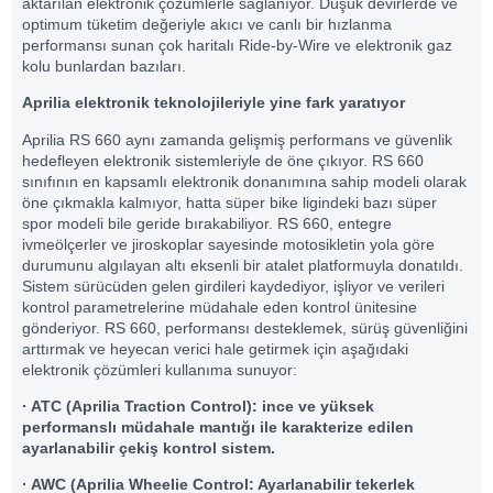
aktarılan elektronik çözümlerle sağlanıyor. Düşük devirlerde ve
optimum tüketim değeriyle akıcı ve canlı bir hızlanma
performansı sunan çok haritalı Ride-by-Wire ve elektronik gaz
kolu bunlardan bazıları.
Aprilia elektronik teknolojileriyle yine fark yaratıyor
Aprilia RS 660 aynı zamanda gelişmiş performans ve güvenlik
hedefleyen elektronik sistemleriyle de öne çıkıyor. RS 660
sınıfının en kapsamlı elektronik donanımına sahip modeli olarak
öne çıkmakla kalmıyor, hatta süper bike ligindeki bazı süper
spor modeli bile geride bırakabiliyor. RS 660, entegre
ivmeölçerler ve jiroskoplar sayesinde motosikletin yola göre
durumunu algılayan altı eksenli bir atalet platformuyla donatıldı.
Sistem sürücüden gelen girdileri kaydediyor, işliyor ve verileri
kontrol parametrelerine müdahale eden kontrol ünitesine
gönderiyor. RS 660, performansı desteklemek, sürüş güvenliğini
arttırmak ve heyecan verici hale getirmek için aşağıdaki
elektronik çözümleri kullanıma sunuyor:
· ATC (Aprilia Traction Control): ince ve yüksek
performanslı müdahale mantığı ile karakterize edilen
ayarlanabilir çekiş kontrol sistem.
· AWC (Aprilia Wheelie Control: Ayarlanabilir tekerlek