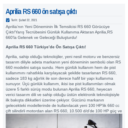
Aprilia RS 660 ön satışa çıktı
Tarih:
Şubat 22, 2021
Aprilia’nın Yeni Döneminin İlk Temsilcisi RS 660 Görücüye
Çıktı!Yarış Tecrübesini Günlük Kullanıma Aktaran Aprilia,RS
660’la Gelenek ve Geleceği Buluşturdu!
Aprilia RS 660 Türkiye’de Ön Satışa Çıktı!
Aprilia, sahip olduğu teknolojiler, yeni nesil motoru ve benzersiz
tasarım diliyle adeta markanın yeni döneminin sembolü olan RS
660 modelini satışa sundu. Hem günlük kullanım hem de pist
kullanımını rahatlıkla karşılayacak şekilde tasarlanan RS 660,
sadece 183 kg ağırlık ile son derece hafif bir yapı kullanıma
sunuyor. Üçü günlük kullanım, ikisi ise pist kullanımları olmak
üzere 5 farklı sürüş modu bulunan Aprilia RS 660, heyecan
verici tasarım dili ve sahip olduğu üstün elektronik teknolojisiyle
ilk bakışta dikkatleri üzerine çekiyor. Gücünü markanın
gelecekteki modellerinde de kullanılacak yeni 100 HP’lik 660 cc
çift silindirli motordan alan RS 660, 10.500
d/d’de 100 HP güç ve