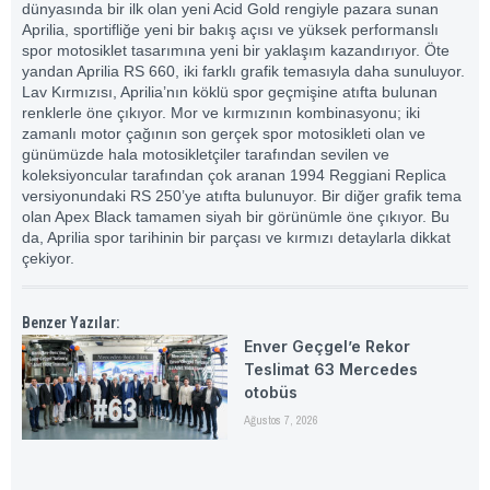
dünyasında bir ilk olan yeni Acid Gold rengiyle pazara sunan
Aprilia, sportifliğe yeni bir bakış açısı ve yüksek performanslı
spor motosiklet tasarımına yeni bir yaklaşım kazandırıyor. Öte
yandan Aprilia RS 660, iki farklı grafik temasıyla daha sunuluyor.
Lav Kırmızısı, Aprilia’nın köklü spor geçmişine atıfta bulunan
renklerle öne çıkıyor. Mor ve kırmızının kombinasyonu; iki
zamanlı motor çağının son gerçek spor motosikleti olan ve
günümüzde hala motosikletçiler tarafından sevilen ve
koleksiyoncular tarafından çok aranan 1994 Reggiani Replica
versiyonundaki RS 250’ye atıfta bulunuyor. Bir diğer grafik tema
olan Apex Black tamamen siyah bir görünümle öne çıkıyor. Bu
da, Aprilia spor tarihinin bir parçası ve kırmızı detaylarla dikkat
çekiyor.
Benzer Yazılar:
Enver Geçgel’e Rekor
Teslimat 63 Mercedes
otobüs
Ağustos 7, 2026