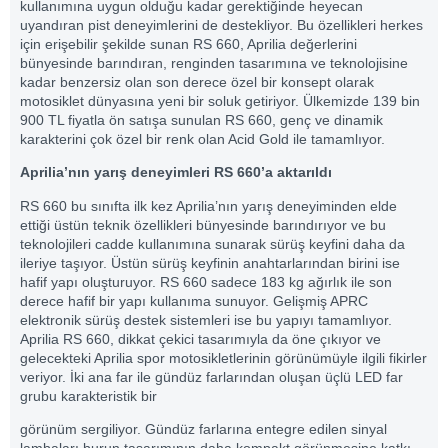
kullanımına uygun olduğu kadar gerektiğinde heyecan
uyandıran pist deneyimlerini de destekliyor. Bu özellikleri herkes
için erişebilir şekilde sunan RS 660, Aprilia değerlerini
bünyesinde barındıran, renginden tasarımına ve teknolojisine
kadar benzersiz olan son derece özel bir konsept olarak
motosiklet dünyasına yeni bir soluk getiriyor. Ülkemizde 139 bin
900 TL fiyatla ön satışa sunulan RS 660, genç ve dinamik
karakterini çok özel bir renk olan Acid Gold ile tamamlıyor.
Aprilia’nın yarış deneyimleri RS 660’a aktarıldı
RS 660 bu sınıfta ilk kez Aprilia’nın yarış deneyiminden elde
ettiği üstün teknik özellikleri bünyesinde barındırıyor ve bu
teknolojileri cadde kullanımına sunarak sürüş keyfini daha da
ileriye taşıyor. Üstün sürüş keyfinin anahtarlarından birini ise
hafif yapı oluşturuyor. RS 660 sadece 183 kg ağırlık ile son
derece hafif bir yapı kullanıma sunuyor. Gelişmiş APRC
elektronik sürüş destek sistemleri ise bu yapıyı tamamlıyor.
Aprilia RS 660, dikkat çekici tasarımıyla da öne çıkıyor ve
gelecekteki Aprilia spor motosikletlerinin görünümüyle ilgili fikirler
veriyor. İki ana far ile gündüz farlarından oluşan üçlü LED far
grubu karakteristik bir
görünüm sergiliyor. Gündüz farlarına entegre edilen sinyal