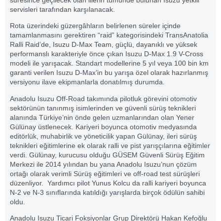
servisleri tarafından karşılanacak.
Rota üzerindeki güzergâhların belirlenen süreler içinde
tamamlanmasını gerektiren “raid” kategorisindeki TransAnatolia
Ralli Raid’de, Isuzu D-Max Team, güçlü, dayanıklı ve yüksek
performanslı karakteriyle önce çıkan Isuzu D-Max 1.9 V-Cross
modeli ile yarışacak. Standart modellerine 5 yıl veya 100 bin km
garanti verilen Isuzu D-Max’in bu yarışa özel olarak hazırlanmış
versiyonu ilave ekipmanlarla donatılmış durumda.
Anadolu Isuzu Off-Road takımında pilotluk görevini otomotiv
sektörünün tanınmış isimlerinden ve güvenli sürüş teknikleri
alanında Türkiye’nin önde gelen uzmanlarından olan Yener
Gülünay üstlenecek. Kariyeri boyunca otomotiv medyasında
editörlük, muhabirlik ve yöneticilik yapan Gülünay, ileri sürüş
teknikleri eğitimlerine ek olarak ralli ve pist yarışçılarına eğitimler
verdi. Gülünay, kurucusu olduğu GÜSEM Güvenli Sürüş Eğitim
Merkezi ile 2014 yılından bu yana Anadolu Isuzu’nun çözüm
ortağı olarak verimli Sürüş eğitimleri ve off-road test sürüşleri
düzenliyor. Yardımcı pilot Yunus Kolcu da ralli kariyeri boyunca
N-2 ve N-3 sınıflarında katıldığı yarışlarda birçok ödülün sahibi
oldu.
Anadolu Isuzu Ticari Foksiyonlar Grup Direktörü Hakan Kefoğlu