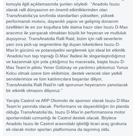
konuyla ilgili açıklamasında şunları söyledi: “Anadolu Isuzu
olarak ralli dünyasının en önemli etkinliklerinden olan
TransAnatolia’ya sınıfında standartları yükselten, yüksek
performanslı motoru, dayanıklı yapısı ve gelişmiş donanım
özellikleri ile en zor koşullara bile daima hazır olan Isuzu D-Max
aracımız ile yarışacak olmaktan büyük bir heyecan ve mutluluk
duyuyoruz. TransAnatolia Ralli Raid, bizim için ralli severlerin
yanı sıra pick-up segmentine ilgi duyan tüketicilere Isuzu D-
Max’in gücünü ve potansiyelini sergilemek için ideal bir etkinlik.
‘Anadolu’nun taşı toprağı D-Max’ ifadesi ile sloganlaştırdığımız
ve kazanmak için yola çıktığımız bu macerada, başta Isuzu D-
Max Team’in pilotu Yener Gülünay ve yardımcı pilotumuz Yunus
Kolcu olmak üzere tüm ekibimize, destek verecek olan yetkili
servislerimize ve tüm katılımcılara başarılar diliyor,
TransAnatolia Ralli Raid’in ralli sporunun heyecanını yansıtacak
bir etkinlik olmasını diliyoruz.”
Yarışta Castrol ve ARP Otomotiv de sponsor olarak Isuzu D-Max
Team’in yanında olacak. Performans ve dayanıklılığın ön planda
olduğu TransAnatolia’da, Isuzu D-Max’in performansına motor
sporlarındaki uzmanlığı ile Castrol destek olacak. Böylece
Anadolu Isuzu ile Castrol arasındaki işbirliği ticari araç grubuna
ek olarak motor sporları platformuna da taşınmış oldu.