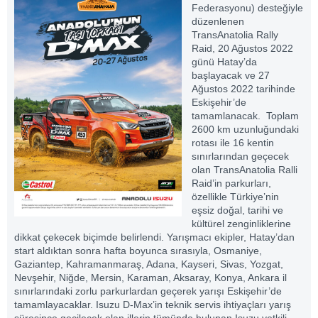
Federasyonu) desteğiyle
düzenlenen
TransAnatolia Rally
Raid, 20 Ağustos 2022
günü Hatay’da
başlayacak ve 27
Ağustos 2022 tarihinde
Eskişehir’de
tamamlanacak. Toplam
2600 km uzunluğundaki
rotası ile 16 kentin
sınırlarından geçecek
olan TransAnatolia Ralli
Raid’in parkurları,
özellikle Türkiye’nin
eşsiz doğal, tarihi ve
kültürel zenginliklerine
dikkat çekecek biçimde belirlendi. Yarışmacı ekipler, Hatay’dan
start aldıktan sonra hafta boyunca sırasıyla, Osmaniye,
Gaziantep, Kahramanmaraş, Adana, Kayseri, Sivas, Yozgat,
Nevşehir, Niğde, Mersin, Karaman, Aksaray, Konya, Ankara il
sınırlarındaki zorlu parkurlardan geçerek yarışı Eskişehir’de
tamamlayacaklar. Isuzu D-Max’in teknik servis ihtiyaçları yarış
süresince geçilecek olan illerin tümünde bulunan Isuzu yetkili