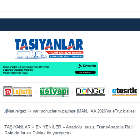
|
aturelgaz ilk yarı sonuçlarını paylaştı
MAN, IAA 2026’ya eTruck ailesiyle hazı
TAŞIYANLAR
»
EN YENİLER
»
Anadolu Isuzu, TransAnatolia Ralli
Raid’de Isuzu D-Max ile yarışacak