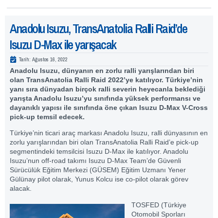
Anadolu Isuzu, TransAnatolia Ralli Raid’de
Isuzu D-Max ile yarışacak
Tarih:
Ağustos 16, 2022
Anadolu Isuzu, dünyanın en zorlu ralli yarışlarından biri
olan TransAnatolia Ralli Raid 2022’ye katılıyor. Türkiye’nin
yanı sıra dünyadan birçok ralli severin heyecanla beklediği
yarışta Anadolu Isuzu’yu sınıfında yüksek performansı ve
dayanıklı yapısı ile sınıfında öne çıkan Isuzu D-Max V-Cross
pick-up temsil edecek.
Türkiye’nin ticari araç markası Anadolu Isuzu, ralli dünyasının en
zorlu yarışlarından biri olan TransAnatolia Ralli Raid’e pick-up
segmentindeki temsilcisi Isuzu D-Max ile katılıyor. Anadolu
Isuzu’nun off-road takımı Isuzu D-Max Team’de Güvenli
Sürücülük Eğitim Merkezi (GÜSEM) Eğitim Uzmanı Yener
Gülünay pilot olarak, Yunus Kolcu ise co-pilot olarak görev
alacak.
TOSFED (Türkiye
Otomobil Sporları