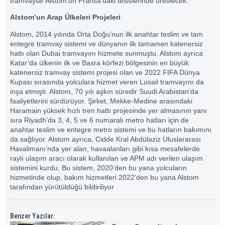
tramvaylar Alstom’un Fransa’daki tesislerinde üretilecek.
Alstom’un Arap Ülkeleri Projeleri
Alstom, 2014 yılında Orta Doğu’nun ilk anahtar teslim ve tam
entegre tramvay sistemi ve dünyanın ilk tamamen katenersiz
hattı olan Dubai tramvayını hizmete sunmuştu. Alstom ayrıca
Katar’da ülkenin ilk ve Basra körfezi bölgesinin en büyük
katenersiz tramvay sistemi projesi olan ve 2022 FIFA Dünya
Kupası sırasında yolculara hizmet veren Lusail tramvayını da
inşa etmişti. Alstom, 70 yılı aşkın süredir Suudi Arabistan’da
faaliyetlerini sürdürüyor. Şirket, Mekke-Medine arasındaki
Haramain yüksek hızlı tren hattı projesinde yer almasının yanı
sıra Riyadh’da 3, 4, 5 ve 6 numaralı metro hatları için de
anahtar teslim ve entegre metro sistemi ve bu hatların bakımını
da sağlıyor. Alstom ayrıca, Cidde Kral Abdülaziz Uluslararası
Havalimanı’nda yer alan, havaalanları gibi kısa mesafelerde
raylı ulaşım aracı olarak kullanılan ve APM adı verilen ulaşım
sistemini kurdu. Bu sistem, 2020’den bu yana yolcuların
hizmetinde olup, bakım hizmetleri 2022’den bu yana Alstom
tarafından yürütüldüğü bildiriliyor
Benzer Yazılar: