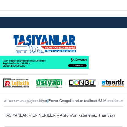
|
|
 konumunu güçlendiriyor
Enver Geçgel’e rekor teslimat 63 Mercedes otobüs
Ö
TAŞIYANLAR
»
EN YENİLER
»
Alstom’un katenersiz Tramvayı