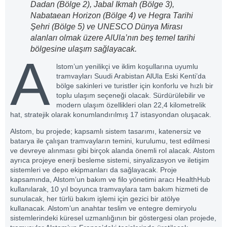
Dadan (Bölge 2), Jabal Ikmah (Bölge 3),
Nabataean Horizon (Bölge 4) ve Hegra Tarihi
Şehri (Bölge 5) ve UNESCO Dünya Mirası
alanları olmak üzere AlUla’nın beş temel tarihi
bölgesine ulaşım sağlayacak.
A
lstom’un yenilikçi ve iklim koşullarına uyumlu
tramvayları Suudi Arabistan AlUla Eski Kenti’da
bölge sakinleri ve turistler için konforlu ve hızlı bir
toplu ulaşım seçeneği olacak. Sürdürülebilir ve
modern ulaşım özellikleri olan 22,4 kilometrelik
hat, stratejik olarak konumlandırılmış 17 istasyondan oluşacak.
Alstom, bu projede; kapsamlı sistem tasarımı, katenersiz ve
batarya ile çalışan tramvayların temini, kurulumu, test edilmesi
ve devreye alınması gibi birçok alanda önemli rol alacak. Alstom
ayrıca projeye enerji besleme sistemi, sinyalizasyon ve iletişim
sistemleri ve depo ekipmanları da sağlayacak. Proje
kapsamında, Alstom’un bakım ve filo yönetimi aracı HealthHub
kullanılarak, 10 yıl boyunca tramvaylara tam bakım hizmeti de
sunulacak, her türlü bakım işlemi için gezici bir atölye
kullanacak. Alstom’un anahtar teslim ve entegre demiryolu
sistemlerindeki küresel uzmanlığının bir göstergesi olan projede,