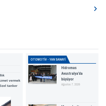
OTOMOTİV - YAN SANAYİ
Hidromas
Avustralya’da
lık
büyüyor
 hizmet vermek
Ağustos 7, 2026
özel tanker