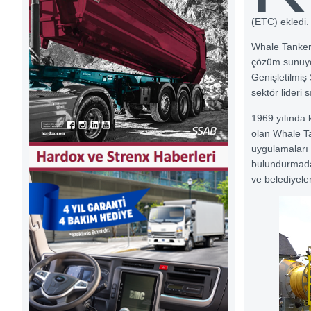
(ETC) ekledi.
Whale Tankers 
çözüm sunuyor.
Genişletilmiş
sektör lideri 
1969 yılında 
olan Whale Ta
uygulamaları 
bulundurmadan
ve belediyele