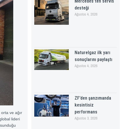
Mercedes’ten servis
desteği
Ağustos 4, 2026
Naturelgaz ilk yarı
sonuçlarını paylaştı
Ağustos 4, 2026
ZF’den şanzımanda
kesintisiz
performans
 orta ve ağır
Ağustos 3, 2026
lobal lideri
k sunduğu