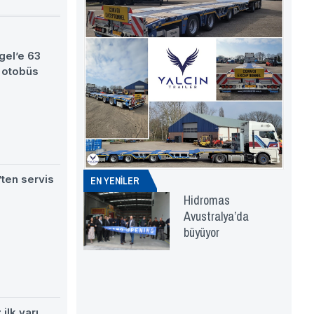
gel’e 63
 otobüs
ten servis
EN YENİLER
Hidromas
Avustralya’da
büyüyor
ilk yarı