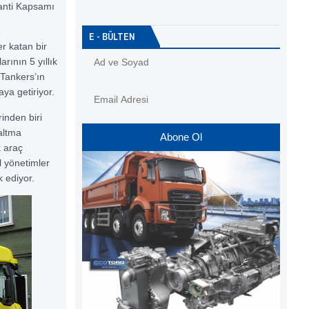
ranti Kapsamı
E - BÜLTEN
er katan bir
rının 5 yıllık
Tankers’ın
aya getiriyor.
inden biri
altma
Abone Ol
k araç
l yönetimler
k ediyor.