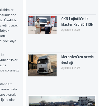
ildirimler
çözümlerine
ÖKN Lojistik’e ilk
ı. Özellikle,
Master Red EDITION
ketini, araç
Ağustos 6, 2026
n büyük
ken,
nuyor” diye
ile
Mercedes’ten servis
unca filolar
desteği
a bir
Ağustos 4, 2026
ince sorunsuz
standart
ti konusunda
kapsayarak,
liğine olan