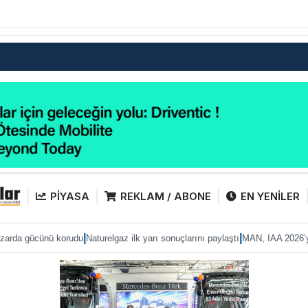
PİYASA
REKLAM / ABONE
EN YENİLER
|
|
 korudu
Naturelgaz ilk yarı sonuçlarını paylaştı
MAN, IAA 2026’ya eTruck ailes