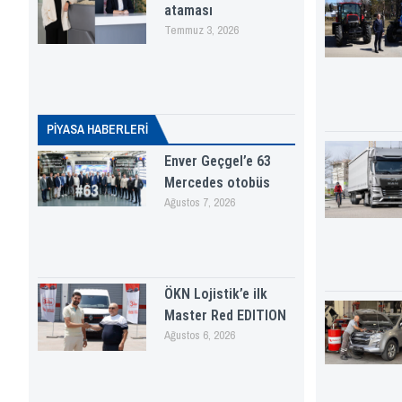
ataması
Temmuz 3, 2026
PİYASA HABERLERI
Enver Geçgel’e 63
Mercedes otobüs
Ağustos 7, 2026
ÖKN Lojistik’e ilk
Master Red EDITION
Ağustos 6, 2026