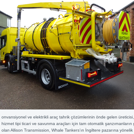
onvansiyonel ve elektrikli araç tahrik çözümlerinin önde gelen üreticisi,
hizmet tipi ticari ve savunma araçları için tam otomatik şanzımanların g
olan Allison Transmission, Whale Tankers’ın İngiltere pazarına yöneli