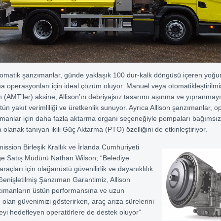
tomatik şanzımanlar, günde yaklaşık 100 dur-kalk döngüsü içeren yoğu
a operasyonları için ideal çözüm oluyor. Manuel veya otomatikleştirilm
 (AMT’ler) aksine, Allison’ın debriyajsız tasarımı aşınma ve yıpranmay
tün yakıt verimliliği ve üretkenlik sunuyor. Ayrıca Allison şanzımanlar, o
manlar için daha fazla aktarma organı seçeneğiyle pompaları bağımsız
 olanak tanıyan ikili Güç Aktarma (PTO) özelliğini de etkinleştiriyor.
ission Birleşik Krallık ve İrlanda Cumhuriyeti
ge Satış Müdürü Nathan Wilson; “Belediye
araçları için olağanüstü güvenilirlik ve dayanıklılık
 Genişletilmiş Şanzıman Garantimiz, Allison
zımanların üstün performansına ve uzun
olan güvenimizi gösterirken, araç arıza sürelerini
yi hedefleyen operatörlere de destek oluyor”