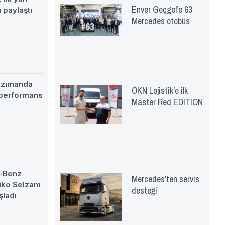
Enver Geçgel’e 63
 paylaştı
Mercedes otobüs
nzımanda
ÖKN Lojistik’e ilk
 performans
Master Red EDITION
-Benz
Mercedes’ten servis
eiko Selzam
desteği
şladı