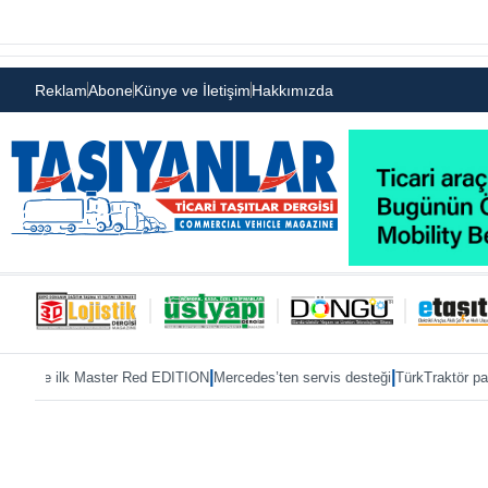
Reklam
Abone
Künye ve İletişim
Hakkımızda
|
|
Master Red EDITION
Mercedes’ten servis desteği
TürkTraktör pazarda gücünü