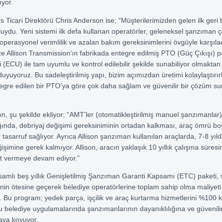
ıyor.
 Ticari Direktörü Chris Anderson ise; “Müşterilerimizden gelen ilk geri b
uydu. Yeni sistemi ilk defa kullanan operatörler, geleneksel şanzıman 
operasyonel verimlilik ve azalan bakım gereksinimlerini övgüyle karşılad
ze Allison Transmission’ın fabrikada entegre edilmiş PTO (Güç Çıkışı) pa
si (ECU) ile tam uyumlu ve kontrol edilebilir şekilde sunabiliyor olmakta
yuyoruz. Bu sadeleştirilmiş yapı, bizim açımızdan üretimi kolaylaştırır
gre edilen bir PTO’ya göre çok daha sağlam ve güvenilir bir çözüm su
n, şu şekilde ekliyor; “AMT’ler (otomatikleştirilmiş manuel şanzımanlar) 
dığında, debriyaj değişimi gereksiniminin ortadan kalkması, araç ömrü boy
r tasarruf sağlıyor. Ayrıca Allison şanzıman kullanılan araçlarda, 7-8 yıld
şimine gerek kalmıyor. Allison, aracın yaklaşık 10 yıllık çalışma süres
et vermeye devam ediyor.”
psamlı beş yıllık Genişletilmiş Şanzıman Garanti Kapsamı (ETC) paketi, 
inin ötesine geçerek belediye operatörlerine toplam sahip olma maliye
. Bu program; yedek parça, işçilik ve araç kurtarma hizmetlerini %100 
rlu belediye uygulamalarında şanzımanlarının dayanıklılığına ve güvenilir
taya koyuyor.