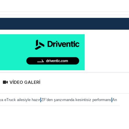
VİDEO GALERİ
|
|
iyle hazır
ZF’den şanzımanda kesintisiz performans
Anadolu Isuzu ile Petrol 