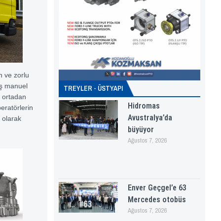
n ve zorlu
iş manuel
TREYLER - ÜSTYAPI
ı ortadan
Hidromas
peratörlerin
Avustralya’da
 olarak
büyüyor
Ağustos 7, 2026
Enver Geçgel’e 63
Mercedes otobüs
Ağustos 7, 2026