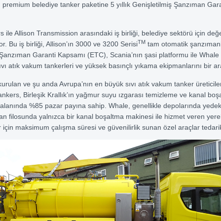
premium belediye tanker paketine 5 yıllık Genişletilmiş Şanzıman Ga
ile Allison Transmission arasındaki iş birliği, belediye sektörü için değ
TM
 Bu iş birliği, Allison’ın 3000 ve 3200 Serisi
tam otomatik şanzımanla
 Şanzıman Garanti Kapsamı (ETC), Scania’nın şasi platformu ile Whale 
sıvı atık vakum tankerleri ve yüksek basınçlı yıkama ekipmanlarını bir ar
kurulan ve şu anda Avrupa’nın en büyük sıvı atık vakum tanker üreticiler
nkers, Birleşik Krallık’ın yağmur suyu ızgarası temizleme ve kanal boş
alanında %85 pazar payına sahip. Whale, genellikle depolarında yede
 filosunda yalnızca bir kanal boşaltma makinesi ile hizmet veren yere
r için maksimum çalışma süresi ve güvenilirlik sunan özel araçlar tedari