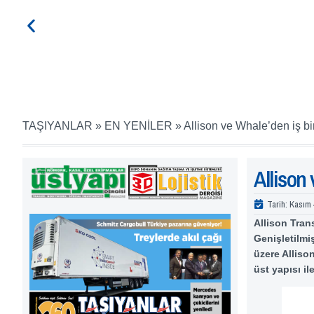
TAŞIYANLAR
»
EN YENİLER
»
Allison ve Whale’den iş bir
Allison 
Tarih:
Kasım 
Allison Tran
Genişletilmi
üzere Alliso
üst yapısı ile