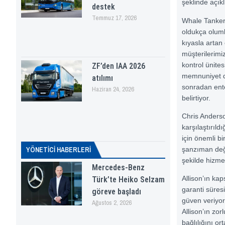
şeklinde açıkl
destek
Temmuz 17, 2026
Whale Tankers
oldukça oluml
kıyasla artan 
müşterilerimi
kontrol ünite
ZF’den IAA 2026
memnuniyet du
atılımı
sonradan ente
Haziran 24, 2026
belirtiyor.
Chris Anderso
karşılaştırıl
için önemli bi
YÖNETICI HABERLERI
şanzıman deği
şekilde hizm
Mercedes-Benz
Allison’ın ka
Türk’te Heiko Selzam
garanti süres
göreve başladı
güven veriyor
Ağustos 2, 2026
Allison’ın zo
bağlılığını or