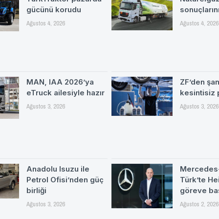
gücünü korudu
sonuçlarını
Ağustos 4, 2026
Ağustos 4, 2026
MAN, IAA 2026’ya
ZF’den şa
eTruck ailesiyle hazır
kesintisiz
Ağustos 3, 2026
Ağustos 3, 2026
Anadolu Isuzu ile
Mercedes
Petrol Ofisi’nden güç
Türk’te H
birliği
göreve ba
Ağustos 3, 2026
Ağustos 2, 2026