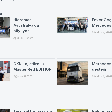
ar:
Hidromas
Enver Geç
Avustralya’da
Mercedes
büyüyor
Ağustos 7, 2026
Ağustos 7, 2026
ÖKN Lojistik’e ilk
Mercedes’
Master Red EDITION
desteği
Ağustos 6, 2026
Ağustos 4, 2026
TürkTraktör pazarda
Naturelgaz 