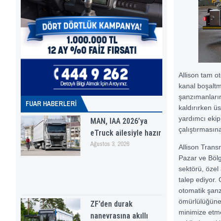
Allison tam o
kanal boşaltm
şanzımanların
FUAR HABERLERI
kaldırırken üs
yardımcı ekip
MAN, IAA 2026’ya
çalıştırmasına
eTruck ailesiyle hazır
Ağustos 3, 2026
Allison Transm
Pazar ve Böl
sektörü, özel 
talep ediyor.
otomatik şan
ömürlülüğüne 
ZF’den durak
minimize etme
nanevrasına akıllı