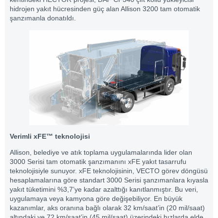
hidrojen yakıt hücresinden güç alan Allison 3200 tam otomatik
şanzımanla donatıldı.
Verimli xFE™ teknolojisi
Allison, belediye ve atık toplama uygulamalarında lider olan
3000 Serisi tam otomatik şanzımanını xFE yakıt tasarrufu
teknolojisiyle sunuyor. xFE teknolojisinin, VECTO görev döngüsü
hesaplamalarına göre standart 3000 Serisi şanzımanlara kıyasla
yakıt tüketimini %3,7’ye kadar azalttığı kanıtlanmıştır. Bu veri,
uygulamaya veya kamyona göre değişebiliyor. En büyük
kazanımlar, aks oranına bağlı olarak 32 km/saat’in (20 mil/saat)
altındaki ve 72 km/saat’in (45 mil/saat) üzerindeki hızlarda elde