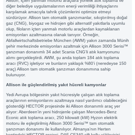
Allison, içten yanmalı motorlu araçlara yönelik atık toplama ve
diğer belediye uygulamalarının enerji verimliliği ihtiyaçlarını
karşılamak amacıyla tahrik çözümlerini optimize etmeyi
sürdürüyor. Allison tam otomatik şanzımanlar, sıkıştırılmış doğal
gaz (CNG), biyogaz ve hidrojen gibi alternatif yakıtlarla uyumlu
olup, filoların içten yanmalı motorlu araçlardan kaynaklanan
emisyonları azaltmasına olanak tanıyor. Örneğin,
Abfallwirtschaftsbetriebe München (AWM) yakın zamanda Münih
şehir merkezinde emisyonları azaltmak için Allison 3000 Serisi™
şanzıman donanımlı 34 adet Scania CNG’li atık kamyonunu
alımı gerçekleştirdi. AWM, şu anda toplam 184 atık toplama
aracı (RVC) işletiyor ve bunların yaklaşık %80’i (neredeyse 150
araç) Allison tam otomatik şanzıman donanımına sahip
bulunuyor.
Allison ile güçlendirilmiş yakıt hücreli kamyonlar
Yedi Avrupa bölgesinin yakıt hücresiyle çalışan atık toplama
araçlarının emisyonlarını azaltmaya nasıl yardımcı olabileceğini
gösterdiği HECTOR projesinde iki Allison donanımlı araç yer
alıyor: Aberdeen’in yeni hidrojenle çalışan Mercedes-Benz
Econic atık toplama aracı, 250 kilowatt (kW) Hyzon elektrik
motoru ile eşleştirilmiş Allison 3000 Serisi™ tam otomatik
şanzıman donanımı ile kullanılıyor. Almanya’nın Herten
kentindeki HECTOR projesi, DAF CF340 çift kollu yükleyicisi