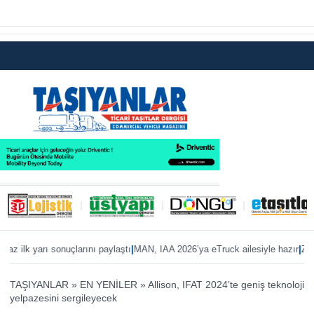
|
|
lk yarı sonuçlarını paylaştı
MAN, IAA 2026’ya eTruck ailesiyle hazır
ZF’den ş
TAŞIYANLAR
»
EN YENİLER
»
Allison, IFAT 2024’te geniş teknoloji
yelpazesini sergileyecek