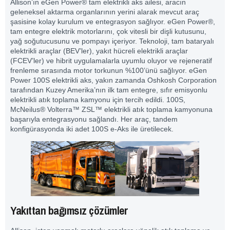
Allison’ın eGen Power® tam elektrikli aks ailesi, aracın
geleneksel aktarma organlarının yerini alarak mevcut araç
şasisine kolay kurulum ve entegrasyon sağlıyor. eGen Power®,
tam entegre elektrik motorlarını, çok vitesli bir dişli kutusunu,
yağ soğutucusunu ve pompayı içeriyor. Teknoloji, tam bataryalı
elektrikli araçlar (BEV’ler), yakıt hücreli elektrikli araçlar
(FCEV’ler) ve hibrit uygulamalarla uyumlu oluyor ve rejeneratif
frenleme sırasında motor torkunun %100’ünü sağlıyor. eGen
Power 100S elektrikli aks, yakın zamanda Oshkosh Corporation
tarafından Kuzey Amerika’nın ilk tam entegre, sıfır emisyonlu
elektrikli atık toplama kamyonu için tercih edildi. 100S,
McNeilus® Volterra™ ZSL™ elektrikli atık toplama kamyonuna
başarıyla entegrasyonu sağlandı. Her araç, tandem
konfigürasyonda iki adet 100S e-Aks ile üretilecek.
Yakıttan bağımsız çözümler