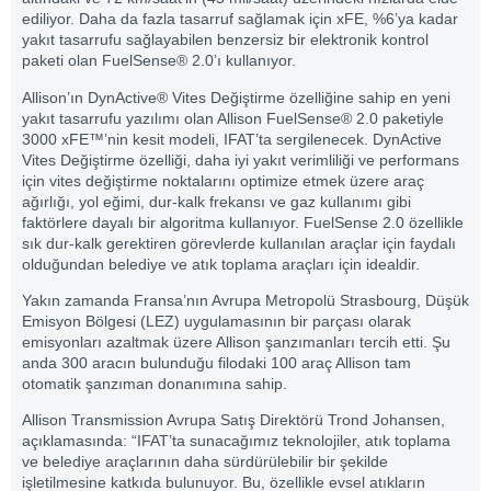
ediliyor. Daha da fazla tasarruf sağlamak için xFE, %6’ya kadar
yakıt tasarrufu sağlayabilen benzersiz bir elektronik kontrol
paketi olan FuelSense® 2.0’ı kullanıyor.
Allison’ın DynActive® Vites Değiştirme özelliğine sahip en yeni
yakıt tasarrufu yazılımı olan Allison FuelSense® 2.0 paketiyle
3000 xFE™’nin kesit modeli, IFAT’ta sergilenecek. DynActive
Vites Değiştirme özelliği, daha iyi yakıt verimliliği ve performans
için vites değiştirme noktalarını optimize etmek üzere araç
ağırlığı, yol eğimi, dur-kalk frekansı ve gaz kullanımı gibi
faktörlere dayalı bir algoritma kullanıyor. FuelSense 2.0 özellikle
sık dur-kalk gerektiren görevlerde kullanılan araçlar için faydalı
olduğundan belediye ve atık toplama araçları için idealdir.
Yakın zamanda Fransa’nın Avrupa Metropolü Strasbourg, Düşük
Emisyon Bölgesi (LEZ) uygulamasının bir parçası olarak
emisyonları azaltmak üzere Allison şanzımanları tercih etti. Şu
anda 300 aracın bulunduğu filodaki 100 araç Allison tam
otomatik şanzıman donanımına sahip.
Allison Transmission Avrupa Satış Direktörü Trond Johansen,
açıklamasında: “IFAT’ta sunacağımız teknolojiler, atık toplama
ve belediye araçlarının daha sürdürülebilir bir şekilde
işletilmesine katkıda bulunuyor. Bu, özellikle evsel atıkların