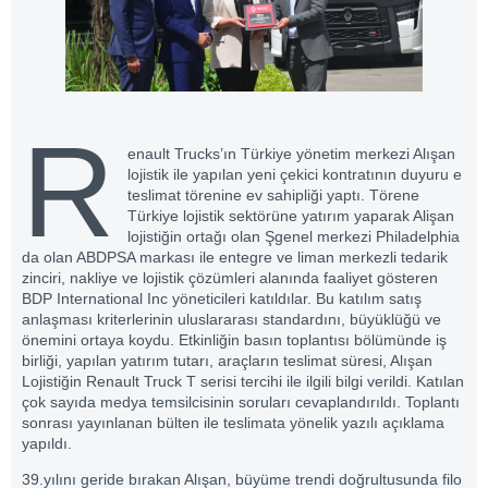
.
R
enault Trucks’ın Türkiye yönetim merkezi Alışan
lojistik ile yapılan yeni çekici kontratının duyuru e
teslimat törenine ev sahipliği yaptı. Törene
Türkiye lojistik sektörüne yatırım yaparak Alişan
lojistiğin ortağı olan Şgenel merkezi Philadelphia
da olan ABDPSA markası ile entegre ve liman merkezli tedarik
zinciri, nakliye ve lojistik çözümleri alanında faaliyet gösteren
BDP International Inc yöneticileri katıldılar. Bu katılım satış
anlaşması kriterlerinin uluslararası standardını, büyüklüğü ve
önemini ortaya koydu. Etkinliğin basın toplantısı bölümünde iş
birliği, yapılan yatırım tutarı, araçların teslimat süresi, Alışan
Lojistiğin Renault Truck T serisi tercihi ile ilgili bilgi verildi. Katılan
çok sayıda medya temsilcisinin soruları cevaplandırıldı. Toplantı
sonrası yayınlanan bülten ile teslimata yönelik yazılı açıklama
yapıldı.
39.yılını geride bırakan Alışan, büyüme trendi doğrultusunda filo