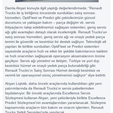
Damla Alışan konuyla ilgili yaptığı değerlendirmede; “Renault
Trucks ile iş birliğimiz öncesinde sundukları satış sonrası
hizmetleri, OptiFleet ve Predict gibi çekicilerimizin güncel
durumunu ve yaklaşan bakım – parça değişim vb. servis
ihtiyaçlarını takip edebilmemizi sağlayan sistemleri, geniş servis
ağı gibi avantajları detaylı olarak incelemiştik. Renault Trucks’un
satış sonrası hizmetleri, geniş servis ağı ve onaylı yedek parça
temini ile güvenilir ve kesintisiz bir destek sağlıyor. Teknolojik alt
yapıları ile birlikte sundukları OptiFleet ve Predict sistemleri
sayesinde araçların hızlı ve etkin bir şekilde bakımlarının takibini
ve hızlı onarımları sağlayarak operasyon aksamalarının önüne
geçiliyor. Servis ağı yönetimi ve iletişim, Türkiye ve yurt dışı
kesintisiz hizmet ve onaylı yedek parça bulunabilirliği gibi
Renault Trucks’ın Satış Sonrası Hizmet desteği kesintisiz ve
verimli bir operasyonel süreç yönetmemizi sağlıyor” diye belirtti.
Alışan Lojistik, daha önceki araçlarında kullandıkları gibi yeni
yatırımlarında da Renault Trucks’ın servis paketlerinden
faydalanıyor. Bir önceki araçlarında Excellence Servis
Sözleşmesi kullanan Alışan, yeni çekicileriyle birlikte Excellence
Predict Sözleşmesi’nin avantajlarından yararlanacak. Sözleşme
kapsamında araçların tüm bakım ve onarım işlemleri, Renault
Trucks Yetkili Servisleri’nde yapılacak.