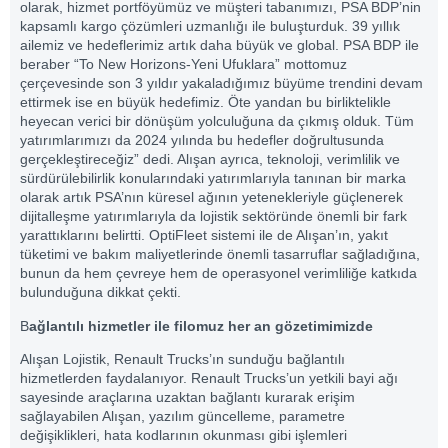
olarak, hizmet portföyümüz ve müşteri tabanımızı, PSA BDP’nin
kapsamlı kargo çözümleri uzmanlığı ile buluşturduk. 39 yıllık
ailemiz ve hedeflerimiz artık daha büyük ve global. PSA BDP ile
beraber “To New Horizons-Yeni Ufuklara” mottomuz
çerçevesinde son 3 yıldır yakaladığımız büyüme trendini devam
ettirmek ise en büyük hedefimiz. Öte yandan bu birliktelikle
heyecan verici bir dönüşüm yolculuğuna da çıkmış olduk. Tüm
yatırımlarımızı da 2024 yılında bu hedefler doğrultusunda
gerçekleştireceğiz” dedi. Alışan ayrıca, teknoloji, verimlilik ve
sürdürülebilirlik konularındaki yatırımlarıyla tanınan bir marka
olarak artık PSA’nın küresel ağının yetenekleriyle güçlenerek
dijitalleşme yatırımlarıyla da lojistik sektöründe önemli bir fark
yarattıklarını belirtti. OptiFleet sistemi ile de Alışan’ın, yakıt
tüketimi ve bakım maliyetlerinde önemli tasarruflar sağladığına,
bunun da hem çevreye hem de operasyonel verimliliğe katkıda
bulunduğuna dikkat çekti.
B
ağlantılı hizmetler ile filomuz her an gözetimimizde
Alışan Lojistik, Renault Trucks’ın sunduğu bağlantılı
hizmetlerden faydalanıyor. Renault Trucks’un yetkili bayi ağı
sayesinde araçlarına uzaktan bağlantı kurarak erişim
sağlayabilen Alışan, yazılım güncelleme, parametre
değişiklikleri, hata kodlarının okunması gibi işlemleri