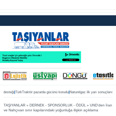
|
|
steği
TürkTraktör pazarda gücünü korudu
Naturelgaz ilk yarı sonuçlarını payla
TAŞIYANLAR
»
DERNEK - SPONSORLUK - ÖDÜL
»
UND’den İran
ve Nahçıvan sınır kapılarındaki yoğunluğa ilişkin açıklama