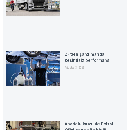
ZF’den şanzımanda
kesintisiz performans
Ağustos 3, 2026
Anadolu Isuzu ile Petrol
Ofisi’nden güç birliği