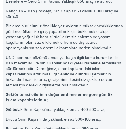
Esendere – Sero Sınır Kapısı: Yaklaşık 850 araç ve sürücü
Nahçıvan – İran (Poldeşt) Sınır Kapısı: Yaklaşık 1.000 araç ve
sürücü
Binlerce sürücümüz özellikle yaz aylarının yüksek sıcaklıklarında
günlerce ülkemize giriş yapabilmek için beklemekte olup,
yaşanan yoğunluk hem sürücülerimizin çalışma ve yaşam
koşullarını olumsuz etkilemekte hem de dış ticaret
operasyonlarımızda önemli aksamalara neden olmaktadır.
UND
, sorunun çözümü amacıyla başta ilgili kamu kurumları ile
İran makamları ve sınır kapılarındaki yerel idarelerle temaslarını
sürdürmektedir. Derneğimiz, sınır kapılarındaki işlem
kapasitelerinin artırılması, güvenlik ve gümrük işlemlerinin
hızlandırılması ile araç geçişlerinin kesintisiz şekilde devam
etmesi için gerekli girişimlerde bulunmaktadır.
Sektör temsilcilerinin değerlendirmelerine göre günlük
işlem kapasitelerinin;
Gürbulak Sınır Kapısı’nda yaklaşık en az 400-500 araç,
Dilucu Sınır Kapısı’nda yaklaşık en az 300-400 araç,
Esendere Sınır Kapısı’nda yaklaşık en az 250 araç